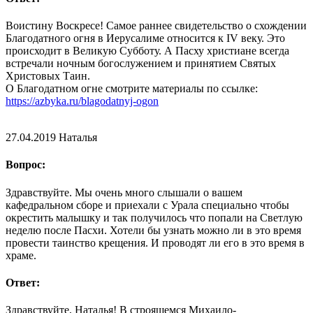
Воистину Воскресе! Самое раннее свидетельство о схождении
Благодатного огня в Иерусалиме относится к IV веку. Это
происходит в Великую Субботу. А Пасху христиане всегда
встречали ночным богослужением и принятием Святых
Христовых Таин.
О Благодатном огне смотрите материалы по ссылке:
https://azbyka.ru/blagodatnyj-ogon
27.04.2019
Наталья
Вопрос:
Здравствуйте. Мы очень много слышали о вашем
кафедральном сборе и приехали с Урала специально чтобы
окрестить малышку и так получилось что попали на Светлую
неделю после Пасхи. Хотели бы узнать можно ли в это время
провести таинство крещения. И проводят ли его в это время в
храме.
Ответ:
Здравствуйте, Наталья! В строящемся Михаило-