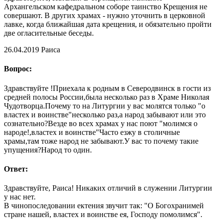
Архангельском кафедральном соборе таинство Крещения не
совершают. В других храмах - нужно уточнить в церковной
лавке, когда ближайшая дата крещения, и обязательно пройти
две огласительные беседы.
26.04.2019
Раиса
Вопрос:
Здравствуйте !Приехала к родным в Северодвинск в гости из
средней полосы России,была несколько раз в Храме Николая
Чудотворца.Почему то на Литургии у вас молятся только "о
властех и воинстве"несколько раз,а народ забывают или это
сознательно?Везде во всех храмах у нас поют "молимся о
народе!,властех и воинстве"Часто езжу в столичные
храмы,там тоже народ не забывают.У вас то почему такие
упущения?Народ то один.
Ответ:
Здравствуйте, Раиса! Никаких отличий в служении Литургии
у нас нет.
В чинопоследовании ектения звучит так: "О Богохранимей
стране нашей, властех и воинстве ея, Господу помолимся".