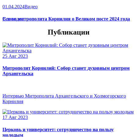
01.04.2024
Видео
Слово митрополита Корнилия о Великом посте 2024 года
Все видео
Публикации
25 Авг 2023
Митрополит Корнилий: Собор станет духовным центром
Архангельска
Интервью Митрополита Архангельского и Холмогорского
Корнилия
17 Авг 2023
Церковь и университет: сотрудничество на пользу
молодым