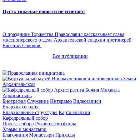
Пусть тяжелые новости не угнетают
О празднике Торжества Православия рассказывает глава
миссионерского отдела Архангельской епархии протоиерей
Евгений Соколов.
Все публикации
Архипастырь
Биография
Служение
Интервью
Видеозаписи
Епархия сегодня
Епархиальные структуры
Карта епархии
Кафедральный собор
Проект собора
Руководство фонда
Храмы и монастыри
Благочиния
Монастыри
Приходы