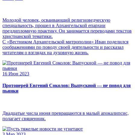
Молодой человек, осваивающий религиоведческую
специальность, прошел в Архангельской епархии
преддипломную практику. Он занимается переводами текстов
христианской тематики.
С «Вестником Архангельской митрополии» Иван поделился
соображениями по поводу своей деятельности и рассказал
читателям о взглядах на духовную жизнь.
16 Июн 2023
Протоиерей Евгений Соколов: Выпускной — не повод для
пьянки
Двадцатые числа июня превращаются в малый апокалипсис,
полагает священник.
3 Мар 2023