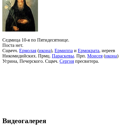
Седмица 10-я по Пятидесятнице.
Поста нет.
Сщмчч.
Ермолая
(
икона
),
Ермиппа
и
Ермократа
, иереев
Никомидийских. Прмц.
Параскевы
. Прп.
Моисея
(
икона
)
Угрина, Печерского. Сщмч.
Сергия
пресвитера.
Видеогалерея