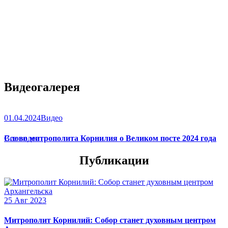
Видеогалерея
01.04.2024
Видео
Слово митрополита Корнилия о Великом посте 2024 года
Все видео
Публикации
25 Авг 2023
Митрополит Корнилий: Собор станет духовным центром