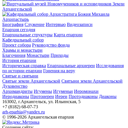
Архипастырь
Биография
Служение
Интервью
Видеозаписи
Епархия сегодня
Епархиальные структуры
Карта епархии
Кафедральный собор
Проект собора
Руководство фонда
Храмы и монастыри
Благочиния
Монастыри
Приходы
История епархии
Историческая справка
Епархиальные архиереи
Исследования
по истории епархии
Гонения на веру
Святые и святыни
Святые земли Архангельской
Святыни земли Архангельской
Духовенство
Архимандриты
Игумены
Игуменьи
Иеромонахи
Иеродиаконы
Протоиереи
Иереи
Протодиаконы
Диаконы
163002, г.Архангельск, ул. Ильинская, 5
+7 (8182) 68-07-73
arh-eparhia@yandex.ru
© 1996-2026 Архангельская епархия
Создание сайта: