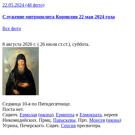
22.05.2024
(48 фото)
Служение митрополита Корнилия 22 мая 2024 года
Все фото
8 августа 2026 г. ( 26 июля ст.ст.), суббота.
Седмица 10-я по Пятидесятнице.
Поста нет.
Сщмчч.
Ермолая
(
икона
),
Ермиппа
и
Ермократа
, иереев
Никомидийских. Прмц.
Параскевы
. Прп.
Моисея
(
икона
)
Угрина, Печерского. Сщмч.
Сергия
пресвитера.