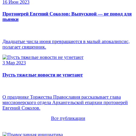
16 Июн 2023
Протоиерей Евгений Соколов: Выпускной — не повод для
пьянки
Двадцатые числа июня превращаются в малый апокалипсис,
полагает священник.
3 Мар 2023
Пусть тяжелые новости не угнетают
О празднике Торжества Православия рассказывает глава
миссионерского отдела Архангельской епархии протоиерей
Евгений Соколов.
Все публикации