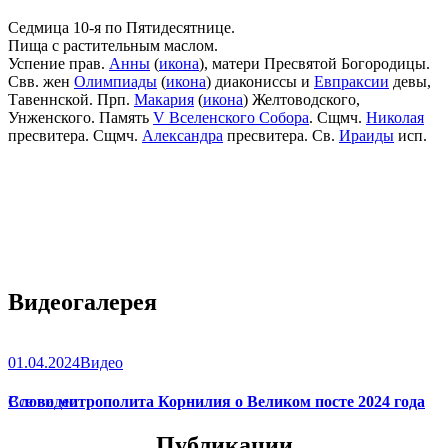
Седмица 10-я по Пятидесятнице.
Пища с растительным маслом.
Успение прав.
Анны
(
икона
), матери Пресвятой Богородицы.
Свв. жен
Олимпиады
(
икона
) диакониссы и
Евпраксии
девы,
Тавеннской. Прп.
Макария
(
икона
) Желтоводского,
Унженского. Память
V Вселенского Собора
. Сщмч.
Николая
пресвитера. Сщмч.
Александра
пресвитера. Св.
Ираиды
исп.
Видеогалерея
01.04.2024
Видео
Слово митрополита Корнилия о Великом посте 2024 года
Все видео
Публикации