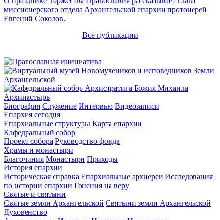
О празднике Торжества Православия рассказывает глава
миссионерского отдела Архангельской епархии протоиерей
Евгений Соколов.
Все публикации
Архипастырь
Биография
Служение
Интервью
Видеозаписи
Епархия сегодня
Епархиальные структуры
Карта епархии
Кафедральный собор
Проект собора
Руководство фонда
Храмы и монастыри
Благочиния
Монастыри
Приходы
История епархии
Историческая справка
Епархиальные архиереи
Исследования
по истории епархии
Гонения на веру
Святые и святыни
Святые земли Архангельской
Святыни земли Архангельской
Духовенство