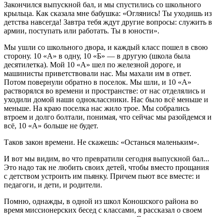
Закончился выпускной бал, и мы спустились со школьного
крыльца. Как сказала мне бабушка: «Оглянись! Ты уходишь из
детства навсегда! Завтра тебя ждут другие вопросы: служить в
армии, поступать или работать. Ты в юности».
Мы ушли со школьного двора, и каждый класс пошел в свою
сторону. 10 «А» в одну, 10 «Б» — в другую (школа была
десятилетка). Мой 10 «А» шел по железной дороге, и
машинисты приветствовали нас. Мы махали им в ответ.
Потом повернули обратно в поселок. Мы шли, и 10 «А»
растворялся во времени и пространстве: от нас отделялись и
уходили домой наши одноклассники. Нас было всё меньше и
меньше. На краю поселка нас жило трое. Мы собрались
втроем и долго болтали, понимая, что сейчас мы разойдемся и
всё, 10 «А» больше не будет.
Таков закон времени. Не скажешь: «Останься маленьким».
И вот мы видим, во что превратили сегодня выпускной бал...
Это надо так не любить своих детей, чтобы вместо прощания
с детством устроить им пьянку. Причем пьют все вместе: и
педагоги, и дети, и родители.
Помню, однажды, в одной из школ Коношского района во
время миссионерских бесед с классами, я рассказал о своем