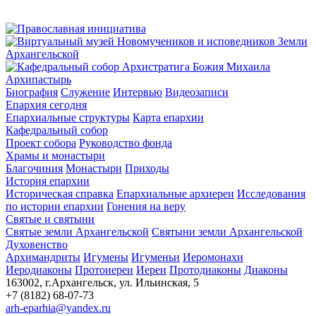
Архипастырь
Биография
Служение
Интервью
Видеозаписи
Епархия сегодня
Епархиальные структуры
Карта епархии
Кафедральный собор
Проект собора
Руководство фонда
Храмы и монастыри
Благочиния
Монастыри
Приходы
История епархии
Историческая справка
Епархиальные архиереи
Исследования
по истории епархии
Гонения на веру
Святые и святыни
Святые земли Архангельской
Святыни земли Архангельской
Духовенство
Архимандриты
Игумены
Игуменьи
Иеромонахи
Иеродиаконы
Протоиереи
Иереи
Протодиаконы
Диаконы
163002, г.Архангельск, ул. Ильинская, 5
+7 (8182) 68-07-73
arh-eparhia@yandex.ru