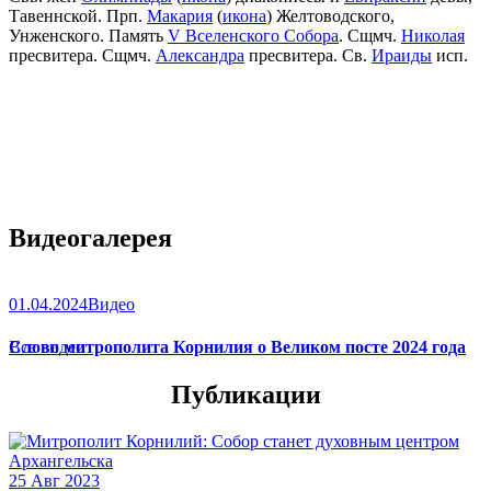
Тавеннской. Прп.
Макария
(
икона
) Желтоводского,
Унженского. Память
V Вселенского Собора
. Сщмч.
Николая
пресвитера. Сщмч.
Александра
пресвитера. Св.
Ираиды
исп.
Видеогалерея
01.04.2024
Видео
Слово митрополита Корнилия о Великом посте 2024 года
Все видео
Публикации
25 Авг 2023