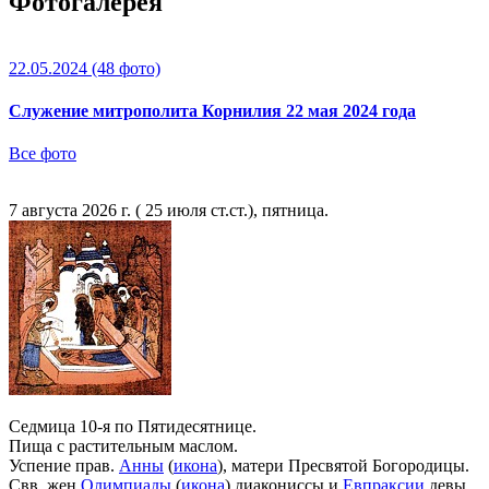
Фотогалерея
22.05.2024
(48 фото)
Служение митрополита Корнилия 22 мая 2024 года
Все фото
7 августа 2026 г. ( 25 июля ст.ст.), пятница.
Седмица 10-я по Пятидесятнице.
Пища с растительным маслом.
Успение прав.
Анны
(
икона
), матери Пресвятой Богородицы.
Свв. жен
Олимпиады
(
икона
) диакониссы и
Евпраксии
девы,