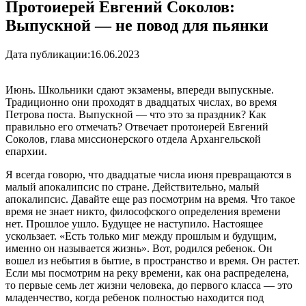
Протоиерей Евгений Соколов:
Выпускной — не повод для пьянки
Дата публикации:
16.06.2023
Июнь. Школьники сдают экзамены, впереди выпускные.
Традиционно они проходят в двадцатых числах, во время
Петрова поста. Выпускной — что это за праздник? Как
правильно его отмечать? Отвечает протоиерей Евгений
Соколов, глава миссионерского отдела Архангельской
епархии.
Я всегда говорю, что двадцатые числа июня превращаются в
малый апокалипсис по стране. Действительно, малый
апокалипсис. Давайте еще раз посмотрим на время. Что такое
время не знает никто, философского определения времени
нет. Прошлое ушло. Будущее не наступило. Настоящее
ускользает. «Есть только миг между прошлым и будущим,
именно он называется жизнь». Вот, родился ребенок. Он
вошел из небытия в бытие, в пространство и время. Он растет.
Если мы посмотрим на реку времени, как она распределена,
то первые семь лет жизни человека, до первого класса — это
младенчество, когда ребенок полностью находится под