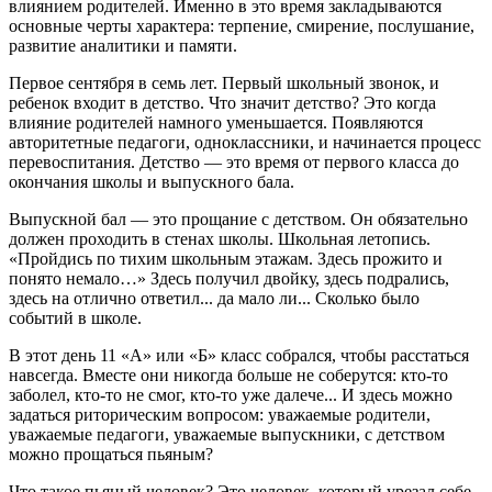
влиянием родителей. Именно в это время закладываются
основные черты характера: терпение, смирение, послушание,
развитие аналитики и памяти.
Первое сентября в семь лет. Первый школьный звонок, и
ребенок входит в детство. Что значит детство? Это когда
влияние родителей намного уменьшается. Появляются
авторитетные педагоги, одноклассники, и начинается процесс
перевоспитания. Детство — это время от первого класса до
окончания школы и выпускного бала.
Выпускной бал — это прощание с детством. Он обязательно
должен проходить в стенах школы. Школьная летопись.
«Пройдись по тихим школьным этажам. Здесь прожито и
понято немало…» Здесь получил двойку, здесь подрались,
здесь на отлично ответил... да мало ли... Сколько было
событий в школе.
В этот день 11 «А» или «Б» класс собрался, чтобы расстаться
навсегда. Вместе они никогда больше не соберутся: кто-то
заболел, кто-то не смог, кто-то уже далече... И здесь можно
задаться риторическим вопросом: уважаемые родители,
уважаемые педагоги, уважаемые выпускники, с детством
можно прощаться пьяным?
Что такое пьяный человек? Это человек, который урезал себе