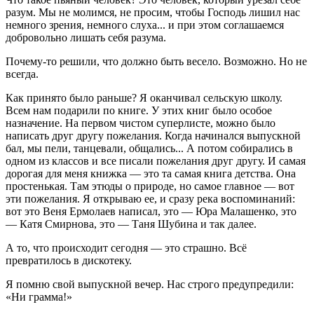
разум. Мы не молимся, не просим, чтобы Господь лишил нас
немного зрения, немного слуха... и при этом соглашаемся
добровольно лишать себя разума.
Почему-то решили, что должно быть весело. Возможно. Но не
всегда.
Как принято было раньше? Я оканчивал сельскую школу.
Всем нам подарили по книге. У этих книг было особое
назначение. На первом чистом суперлисте, можно было
написать друг другу пожелания. Когда начинался выпускной
бал, мы пели, танцевали, общались... А потом собирались в
одном из классов и все писали пожелания друг другу. И самая
дорогая для меня книжка — это та самая книга детства. Она
простенькая. Там этюды о природе, но самое главное — вот
эти пожелания. Я открываю ее, и сразу река воспоминаний:
вот это Веня Ермолаев написал, это — Юра Малашенко, это
— Катя Смирнова, это — Таня Шубина и так далее.
А то, что происходит сегодня — это страшно. Всё
превратилось в дискотеку.
Я помню свой выпускной вечер. Нас строго предупредили:
«Ни грамма!»