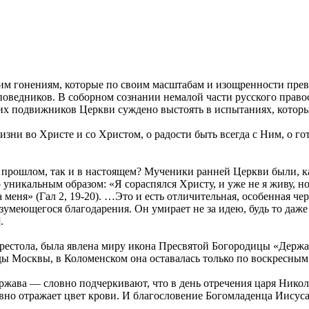
им гонениям, которые по своим масштабам и изощренности прев
ведников. В соборном сознании немалой части русского правосла
х подвижников Церкви суждено выстоять в испытаниях, которые
зни во Христе и со Христом, о радости быть всегда с Ним, о го
 прошлом, так и в настоящем? Мученики ранней Церкви были, ка
уникальным образом: «Я сораспялся Христу, и уже не я живу, но
еня» (Гал 2, 19-20). …Это и есть отличительная, особенная чер
азумеющегося благодарения. Он умирает не за идею, будь то даж
.
 престола, была явлена миру икона Пресвятой Богородицы «Держав
оды Москвы, в Коломенском она оставалась только по воскресны
ржава — словно подчеркивают, что в день отречения царя Никол
вно отражает цвет крови. И благословение Богомладенца Иисуса