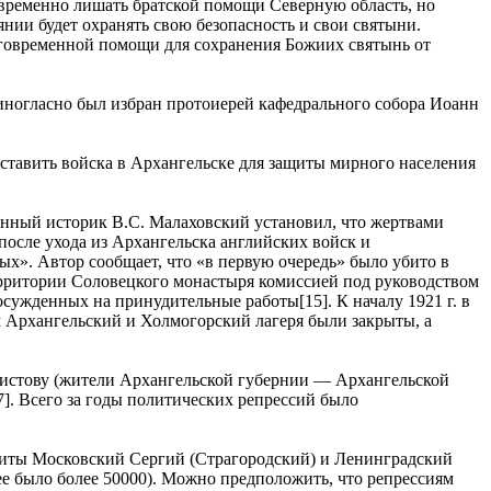
евременно лишать братской помощи Северную область, но
янии будет охранять свою безопасность и свои святыни.
лаговременной помощи для сохранения Божиих святынь от
диногласно был избран протоиерей кафедрального собора Иоанн
оставить войска в Архангельске для защиты мирного населения
оенный историк В.С. Малаховский установил, что жертвами
 после ухода из Архангельска английских войск и
ых». Автор сообщает, что «в первую очередь» было убито в
 территории Соловецкого монастыря комиссией под руководством
сужденных на принудительные работы[15]. К началу 1921 г. в
 Архангельский и Холмогорский лагеря были закрыты, а
 Христову (жители Архангельской губернии — Архангельской
7]. Всего за годы политических репрессий было
олиты Московский Сергий (Страгородский) и Ленинградский
ее было более 50000). Можно предположить, что репрессиям