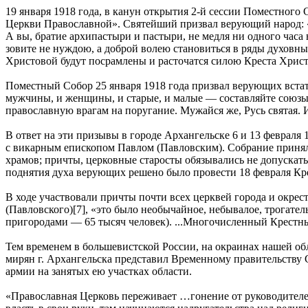
19 января 1918 года, в канун открытия 2-й сессии Поместног
Церкви Православной». Святейший призвал верующий народ: «
А вы, братие архипастыри и пастыри, не медля ни одного час
зовите не нуждою, а доброй волею становиться в ряды духовны
Христовой будут посрамлены и расточатся силою Креста Хрис
Поместный Собор 25 января 1918 года призвал верующих встат
мужчины, и женщины, и старые, и малые — составляйте союзы 
православную врагам на поругание. Мужайся же, Русь святая. 
В ответ на эти призывы в городе Архангельске 6 и 13 февраля
с викарным епископом Павлом (Павловским). Собрание принял
храмов; причты, церковные старосты обязывались не допускать
поднятия духа верующих решено было провести 18 февраля Кре
В ходе участвовали причты почти всех церквей города и окре
(Павловского)[7], «это было необычайное, небывалое, трогатель
пригородами — 65 тысяч человек). ...Многочисленный Крестны
Тем временем в большевистской России, на окраинах нашей обл
мирян г. Архангельска представил Временному правительству
армии на занятых ею участках области.
«Православная Церковь переживает …гонение от руководителей