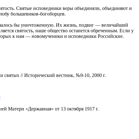
вятость. Святые исповедники веры объединяли, объединяют и
злобу большевиков-богоборцев.
азалось бы уничтоженную. Их жизнь, подвиг — величайший
яется святость, наше общество останется обреченным. Если у
которых к нам — новомученики и исповедники Российские.
вятых // Исторический вестник, №9-10, 2000 г.
r
ей Матери «Державная» от 13 октября 1917 г.