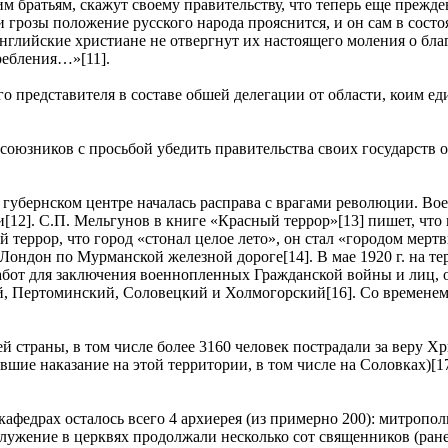
м братьям, скажут своему правительству, что теперь еще прежд
и грозы положение русского народа прояснится, и он сам в состо
 английские христиане не отвергнут их настоящего моления о б
ребления…»[11].
о представителя в составе обшей делегации от области, коим е
союзников с просьбой убедить правительства своих государств 
в губернском центре началась расправа с врагами революции. В
и[12]. С.П. Мельгунов в книге «Красный террор»[13] пишет, что
террор, что город «стонал целое лето», он стал «городом мертв
 в Лондон по Мурманской железной дороге[14]. В мае 1920 г. на
абот для заключения военнопленных Гражданской войны и лиц, о
й, Пертоминский, Соловецкий и Холмогорский[16]. Со временем
ей страны, в том числе более 3160 человек пострадали за веру
шие наказание на этой территории, в том числе на Соловках)[1
афедрах осталось всего 4 архиерея (из примерно 200): митроп
служение в церквях продолжали несколько сот священников (ран