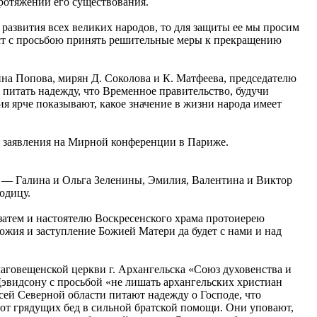
ротяжении его существования.
развития всех великих народов, то для защиты ее мы просим
ест с просьбою принять решительные меры к прекращению
нна Попова, мирян Д. Соколова и К. Матфеева, председателю
питать надежду, что Временное правительство, будучи
ия ярче показывают, какое значение в жизни народа имеет
я заявления на Мирной конференции в Париже.
лет — Галина и Ольга Зеленины, Эмилия, Валентина и Виктор
одицу.
затем и настоятелю Воскресенского храма протоиерею
ожия и заступление Божией Матери да будет с нами и над
лаговещенской церкви г. Архангельска «Союз духовенства и
эвидсону с просьбой «не лишать архангельских христиан
сей Северной области питают надежду о Господе, что
 от грядущих бед в сильной братской помощи. Они уповают,