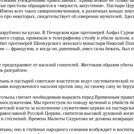
игиозными убеждениями православных. Храмы Божии не только за
вятые престолы обращаются в «мерзость запустения». Пастыри 
. Имена всех таких священномучеников, в различных концах зем
тно про некоторых, свидетельствует об озверении мучителей. Зд
зрублено на куски. В Печорском крае протоиерей Аифал Суровце
его старца, привязали к телеграфному столбу и убили залпом, а
 убит протоиерей Шенкурского женского монастыря Николай По
м — французом, и когда он, раненный, имел силы бежать, был 
е предохраняют от насилий гонителей. Жестоким образом убиты 
ь разграблен.
тынь и пастырей советские властители ведут систематический п
рами вооруженного насилия против лиц, по своему сану не беру
ангельска считает необходимым выразить перед Временным прав
овнослужителям. Мы протестуем по поводу мучений и убийств бе
етской власти за исполнение служителями церкви их пастырски
Православной Русской Церкви, святителя высокой духовной жизн
й и стеснений. Времена Малюты Скуратова не должны возвращат
тынь; оно в глубинах народного сознания возбуждает и воспиты