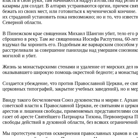
власть в свои руки, там начинаются надругательства над рел
казармы для солдат. В алтарях устраиваются оргии, причем с
бежать из своих мест, или готовиться к мученической кончине
их страданий установить пока невозможно; но и то, что извес
Северной области.
В Пинежском крае священник Михаил Шангин убит, тело его ра
сброшено в реку. Там же священника Иосифа Распутина, 60-летн
вздумал бы хоронить его. Подобным же варварским способом
расстреливали за совершение панихиды над умершим союзнико
могилой и убит.
Жизнь за монастырскими стенами и удаление от мирских дел н
оказывавшего широкую помощь окрестной бедноте; а монастыр
Создается убеждение, что против Православной Церкви, ее свя
церковных типографий, закрытие учебных заведений), но и ме
Ввиду такого бесчеловечия Союз духовенства и мирян г. Арх
советской власти к Православной Церкви, ее святыням и церк
арестов и лишения свободы, применяемых представителями сов
газет об аресте Святейшего Патриарха Тихона, Первоиерарха 
свободы действий в духовной области, без всяких ограничени
Мы протестуем против осквернения православных храмов и свя