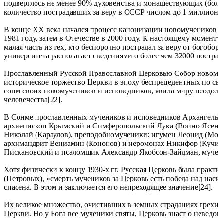
подверглось не менее 90% духовенства и монашествующих (бол
количество пострадавших за веру в СССР числом до 1 миллиона
В конце ХХ века начался процесс канонизации новомучеников
1981 году, затем в Отечестве в 2000 году. К настоящему моме
малая часть из тех, кто беспорочно пострадал за веру от бого
университета располагает сведениями о более чем 32000 постр
Прославленный Русской Православной Церковью Собор новому
историческое торжество Церкви в эпоху беспрецедентных по с
сонм своих новомучеников и исповедников, явила миру неодо
человечества[22].
В Сонме прославленных мучеников и исповедников Архангель
архиепископ Крымский и Симферопольский Лука (Воино-Ясене
Николай (Караулов), преподобномученики: игумен Леонид (Мо
архимандрит Вениамин (Кононов) и иеромонах Никифор (Кучи
Пискановский и псаломщик Александр Якобсон-Зайдман, му
Хотя физически к концу 1930-х гг. Русская Церковь была прак
(Петровых), «смерть мучеников за Церковь есть победа над на
спасена. В этом и заключается его непреходящее значение[24].
Их великое множество, очистивших в земных страданиях грехи 
Церкви. Но у Бога все мученики святы, Церковь знает о неведо