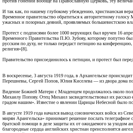
против гонений вообще на Православную Церковь, эту велича
И так как, по нашему глубокому убеждению, христианская вера
Временное правительство обратиться к авторитетному голосу
ужасных и позорных деяний, проявляемых большевистскою вл
Протест с подписями более 1000 верующих был вручен 16 апре
Временного Правительства П.Ю. Зубову, которому попутно был
русским по духу, не только передаст петицию на конференцию,
религия»[8].
Правительство присоединилось к петиции, и протест был пере
В воскресенье, 3 августа 1919 года, в Архангельске происход
Перешневы, Сергей Попов, Юлия Киселева — из двора дома по
Видение Божией Матери с Младенцем продолжалось около получ
Михаилу Попову. Отец Михаил засвидетельствовал их рассказ 
градом нашим». Известие о явлении Царицы Небесной было по
В августе 1919 года начался вывод союзнических войск из Се
мирян Арангельска» принимает решение послать телеграфное 
братской помощи в деле защиты их от ожидаемого за уходом а
благородные сердца английских христиан преисполнятся ангел