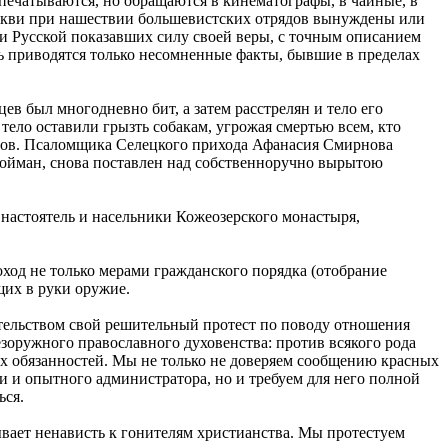
печатываются, но обращаются в кинематографы, в чайные, в
Церкви при нашествии большевистских отрядов вынуждены или
ли Русской показавших силу своей веры, с точным описанием
есь приводятся только несомненные факты, бывшие в пределах
в был многодневно бит, а затем расстрелян и тело его
 тело оставили грызть собакам, угрожая смертью всем, кто
пов. Псаломщика Селецкого прихода Афанасия Смирнова
пойман, снова поставлен над собственноручно вырытою
настоятель и насельники Кожеозерского монастыря,
оход не только мерами гражданского порядка (отобрание
щих в руки оружие.
ительством свой решительный протест по поводу отношения
зоружного православного духовенства: против всякого рода
х обязанностей. Мы не только не доверяем сообщению красных
и и опытного администратора, но и требуем для него полной
ься.
вает ненависть к гонителям христианства. Мы протестуем