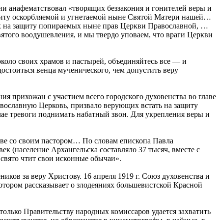
ии анафематствовал «творящих беззакония и гонителей веры и
ащиту оскорбляемой и угнетаемой ныне Святой Матери нашей…
ших на защиту попираемых ныне прав Церкви Православной, …
вятого воодушевления, и мы твердо уповаем, что враги Церкви
коло своих храмов и пастырей, объединяйтесь все — и
стоиться венца мученического, чем допустить веру
ия прихожан с участием всего городского духовенства во главе
вославную Церковь, призвало верующих встать на защиту
чае тревоги поднимать набатный звон. Для укрепления веры и
аве со своим пастором… По словам епископа Павла
век (население Архангельска составляло 37 тысяч, вместе с
 свято чтит свои исконные обычаи».
ков за веру Христову. 16 апреля 1919 г. Союз духовенства и
отором рассказывает о злодеяниях большевистской Красной
олько Правительству народных комиссаров удается захватить