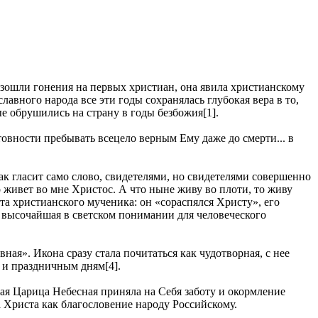
зошли гонения на первых христиан, она явила христианскому
вного народа все эти годы сохранялась глубокая вера в то,
 обрушились на страну в годы безбожия[1].
товности пребывать всецело верным Ему даже до смерти... в
к гласит само слово, свидетелями, но свидетелями совершенно
 живет во мне Христос. А что ныне живу во плоти, то живу
та христианского мученика: он «сораспялся Христу», его
е высочайшая в светском понимании для человеческого
ная». Икона сразу стала почитаться как чудотворная, с нее
м и праздничным дням[4].
ая Царица Небесная приняла на Себя заботу и окормление
 Христа как благословение народу Российскому.