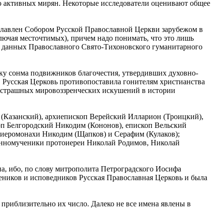
ло активных мирян. Некоторые исследователи оценивают общее
славлен Собором Русской Православной Церкви зарубежом в
ключая месточтимых), причем надо понимать, что это лишь
База данных Православного Свято-Тихоновского гуманитарного
у сонма подвижников благочестия, утвердивших духовно-
 Русская Церковь противопоставила гонителям христианства
х страшных мировоззренческих искушений в истории
Казанский), архиепископ Верейский Илларион (Троицкий),
п Белгородский Никодим (Кононов), епископ Вельский
 иеромонахи Никодим (Щапков) и Серафим (Кулаков);
енномученики протоиереи Николай Родимов, Николай
на, ибо, по слову митрополита Петроградского Иосифа
чеников и исповедников Русская Православная Церковь и была
приблизительно их число. Далеко не все имена явлены в