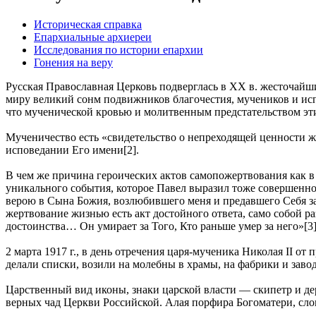
Историческая справка
Епархиальные архиереи
Исследования по истории епархии
Гонения на веру
Русская Православная Церковь подверглась в XX в. жесточайш
миру великий сонм подвижников благочестия, мучеников и испо
что мученической кровью и молитвенным предстательством эти
Мученичество есть «свидетельство о непреходящей ценности жи
исповедании Его имени[2].
В чем же причина героических актов самопожертвования как в
уникального события, которое Павел выразил тоже совершенно 
верою в Сына Божия, возлюбившего меня и предавшего Себя за м
жертвование жизнью есть акт достойного ответа, само собой р
достоинства… Он умирает за Того, Кто раньше умер за него»[3]
2 марта 1917 г., в день отречения царя-мученика Николая II от
делали списки, возили на молебны в храмы, на фабрики и зав
Царственный вид иконы, знаки царской власти — скипетр и де
верных чад Церкви Российской. Алая порфира Богоматери, сло