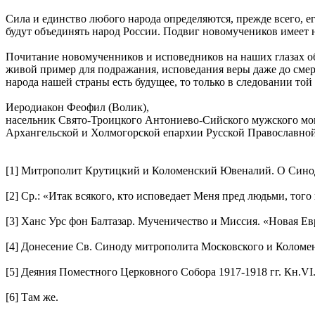
Сила и единство любого народа определяются, прежде всего, 
будут объединять народ России. Подвиг новомучеников имеет н
Почитание новомученников и исповедников на наших глазах о
живой пример для подражания, исповедания веры даже до смерт
народа нашей страны есть будущее, то только в следовании т
Иеродиакон Феофил (Волик),
насельник Свято-Троицкого Антониево-Сийского мужского мо
Архангельской и Холмогорской епархии Русской Православно
[1] Митрополит Крутицкий и Коломенский Ювеналий. О Синода
[2] Ср.: «Итак всякого, кто исповедает Меня пред людьми, то
[3] Ханс Урс фон Балтазар. Мученичество и Миссия. «Новая Ев
[4] Донесение Св. Синоду митрополита Московского и Коломенс
[5] Деяния Поместного Церковного Собора 1917-1918 гг. Кн.VI.
[6] Там же.