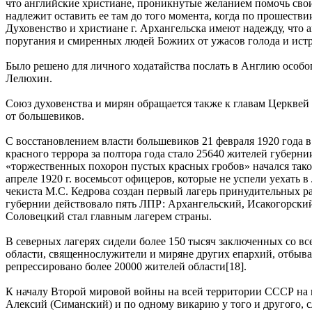
что английские христиане, проникнутые желанием помочь свои
надлежит оставить ее там до того момента, когда по прошестви
Духовенство и христиане г. Архангельска имеют надежду, что
поругания и смиренных людей Божиих от ужасов голода и ист
Было решено для личного ходатайства послать в Англию особог
Лелюхин.
Союз духовенства и мирян обращается также к главам Церквей 
от большевиков.
С восстановлением власти большевиков 21 февраля 1920 года 
красного террора за полтора года стало 25640 жителей губерни
«торжественных похорон пустых красных гробов» начался такой 
апреле 1920 г. восемьсот офицеров, которые не успели уехать
чекиста М.С. Кедрова создан первый лагерь принудительных р
губернии действовало пять ЛПР: Архангельский, Исакогорски
Соловецкий стал главным лагерем страны.
В северных лагерях сидели более 150 тысяч заключенных со вс
области, священнослужители и миряне других епархий, отбывав
репрессировано более 20000 жителей области[18].
К началу Второй мировой войны на всей территории СССР на к
Алексий (Симанский) и по одному викарию у того и другого, 