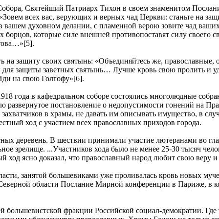
о Собора, Святейший Патриарх Тихон в своем знаменитом Послан
Зовем всех вас, верующих и верных чад Церкви: станьте на з
а в вашем духовном делании, с пламенной верою зовите чад ва
х борцов, которые силе внешней противопоставят силу своего с
това…»[5].
ь на защиту своих святынь: «Объединяйтесь же, православные, о
для защиты заветных святынь… Лучше кровь свою пролить и удо
Иди на свою Голгофу»[6].
 1918 года в кафедральном соборе состоялись многолюдные собран
о развернутое постановление о недопустимости гонений на Пра
 захватчиков в храмы, не давать им описывать имущество, в слу
стный ход с участием всех православных приходов города.
стных деревень. В шествии принимали участие лютеранами во гл
ное зрелище. ...Участников хода было не менее 25-30 тысяч чело
й ход ясно доказал, что православный народ любит свою веру и
асти, занятой большевиками уже проливалась кровь новых мучени
 Северной области Послание Мирной конференции в Париже, в к
 большевистской фракции Российской социал-демократии. Где т