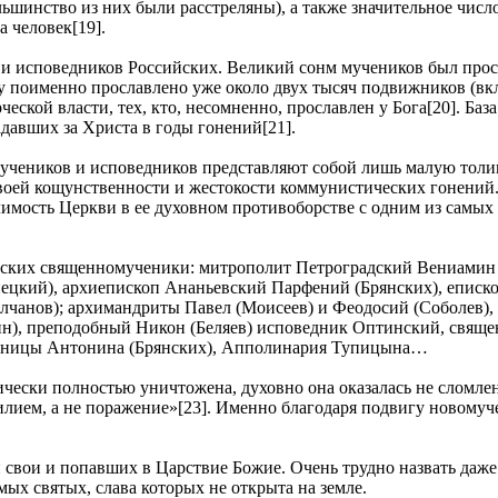
ьшинство из них были расстреляны), а также значительное чис
 человек[19].
 и исповедников Российских. Великий сонм мучеников был про
нту поименно прославлено уже около двух тысяч подвижников (в
борческой власти, тех, кто, несомненно, прославлен у Бога[20]. 
адавших за Христа в годы гонений[21].
чеников и исповедников представляют собой лишь малую толик
воей кощунственности и жестокости коммунистических гонений.
лимость Церкви в ее духовном противоборстве с одним из самы
ских священномученики: митрополит Петроградский Вениамин (
цкий), архиепископ Ананьевский Парфений (Брянских), еписко
лчанов); архимандриты Павел (Моисеев) и Феодосий (Соболев),
н), преподобный Никон (Беляев) исповедник Оптинский, свящ
ченицы Антонина (Брянских), Апполинария Тупицына…
тически полностью уничтожена, духовно она оказалась не сломле
силием, а не поражение»[23]. Именно благодаря подвигу новому
свои и попавших в Царствие Божие. Очень трудно назвать даже 
мых святых, слава которых не открыта на земле.