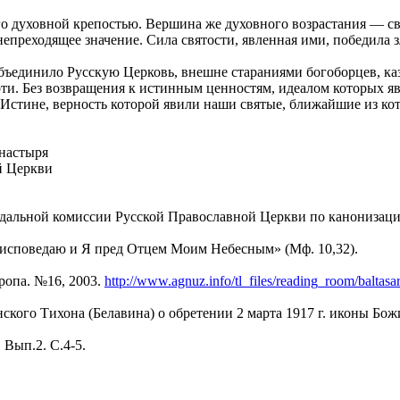
его духовной крепостью. Вершина же духовного возрастания — с
епреходящее значение. Сила святости, явленная ими, победила 
бъединило Русскую Церковь, внешне стараниями богоборцев, к
и. Без возвращения к истинным ценностям, идеалом которых явл
ой Истине, верность которой явили наши святые, ближайшие из 
настыря
й Церкви
льной комиссии Русской Православной Церкви по канонизации с
го исповедаю и Я пред Отцем Моим Небесным» (Мф. 10,32).
ропа. №16, 2003.
http://www.agnuz.info/tl_files/reading_room/baltasa
кого Тихона (Белавина) о обретении 2 марта 1917 г. иконы Божи
 Вып.2. С.4-5.