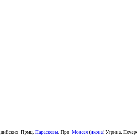
идийских. Прмц.
Параскевы
. Прп.
Моисея
(
икона
) Угрина, Пече