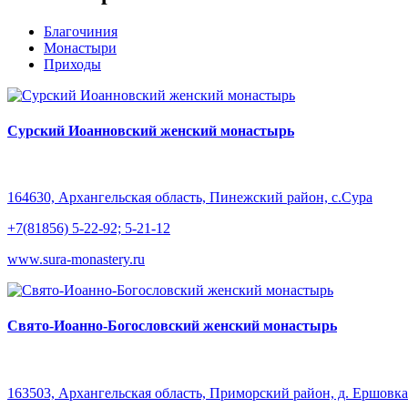
Благочиния
Монастыри
Приходы
Сурский Иоанновский женский монастырь
164630, Архангельская область, Пинежский район, с.Сура
+7(81856) 5-22-92; 5-21-12
www.sura-monastery.ru
Свято-Иоанно-Богословский женский монастырь
163503, Архангельская область, Приморский район, д. Ершов