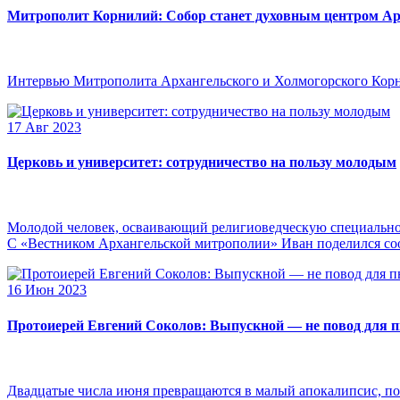
Митрополит Корнилий: Собор станет духовным центром Ар
Интервью Митрополита Архангельского и Холмогорского Кор
17 Авг 2023
Церковь и университет: сотрудничество на пользу молодым
Молодой человек, осваивающий религиоведческую специальнос
С «Вестником Архангельской митрополии» Иван поделился сооб
16 Июн 2023
Протоиерей Евгений Соколов: Выпускной — не повод для 
Двадцатые числа июня превращаются в малый апокалипсис, по