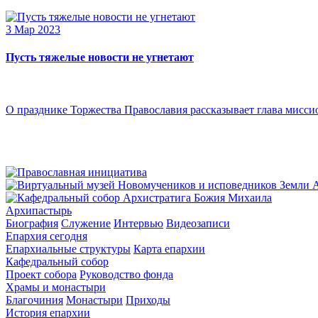
3 Мар 2023
Пусть тяжелые новости не угнетают
О празднике Торжества Православия рассказывает глава мисси
Архипастырь
Биография
Служение
Интервью
Видеозаписи
Епархия сегодня
Епархиальные структуры
Карта епархии
Кафедральный собор
Проект собора
Руководство фонда
Храмы и монастыри
Благочиния
Монастыри
Приходы
История епархии