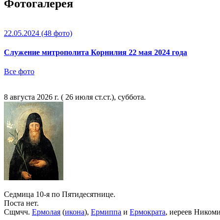
Фотогалерея
22.05.2024
(48 фото)
Служение митрополита Корнилия 22 мая 2024 года
Все фото
8 августа 2026 г. ( 26 июля ст.ст.), суббота.
Седмица 10-я по Пятидесятнице.
Поста нет.
Сщмчч.
Ермолая
(
икона
),
Ермиппа
и
Ермократа
, иереев Ником