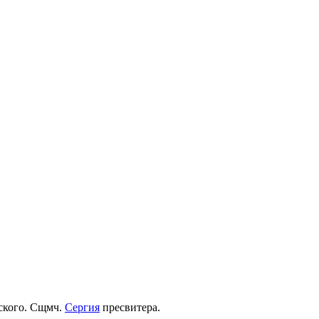
рского. Сщмч.
Сергия
пресвитера.