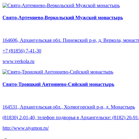
Свято-Артемиево-Веркольский Мужской монастырь
164606, Архангельская обл. Пинежский р-н, д. Веркола, монас
+7 (81856) 7-41-30
www.verkola.ru
Свято-Троицкий Антониево-Сийский монастырь
164531, Архангельская обл., Холмогорский р-н, д. Монастырь
(81830) 2-01-40, телефон подворья в Архангельске: (8182) 26-91
http://www.siyamon.ru/