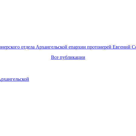
онерского отдела Архангельской епархии протоиерей Евгений С
Все публикации