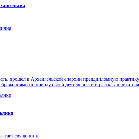
хангельска
нилия
ть, прошел в Архангельской епархии преддипломную практику. 
ражениями по поводу своей деятельности и рассказал читателя
пьянки
лагает священник.