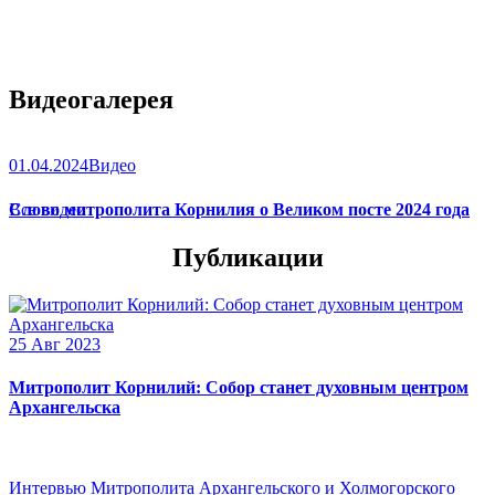
Видеогалерея
01.04.2024
Видео
Слово митрополита Корнилия о Великом посте 2024 года
Все видео
Публикации
25 Авг 2023
Митрополит Корнилий: Собор станет духовным центром
Архангельска
Интервью Митрополита Архангельского и Холмогорского