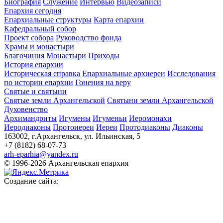
Биография
Служение
Интервью
Видеозаписи
Епархия сегодня
Епархиальные структуры
Карта епархии
Кафедральный собор
Проект собора
Руководство фонда
Храмы и монастыри
Благочиния
Монастыри
Приходы
История епархии
Историческая справка
Епархиальные архиереи
Исследования
по истории епархии
Гонения на веру
Святые и святыни
Святые земли Архангельской
Святыни земли Архангельской
Духовенство
Архимандриты
Игумены
Игуменьи
Иеромонахи
Иеродиаконы
Протоиереи
Иереи
Протодиаконы
Диаконы
163002, г.Архангельск, ул. Ильинская, 5
+7 (8182) 68-07-73
arh-eparhia@yandex.ru
© 1996-2026 Архангельская епархия
Создание сайта: