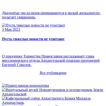
Двадцатые числа июня превращаются в малый апокалипсис,
полагает священник.
3 Мар 2023
Пусть тяжелые новости не угнетают
О празднике Торжества Православия рассказывает глава
миссионерского отдела Архангельской епархии протоиерей
Евгений Соколов.
Все публикации
Архипастырь