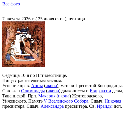
Все фото
7 августа 2026 г. ( 25 июля ст.ст.), пятница.
Седмица 10-я по Пятидесятнице.
Пища с растительным маслом.
Успение прав.
Анны
(
икона
), матери Пресвятой Богородицы.
Свв. жен
Олимпиады
(
икона
) диакониссы и
Евпраксии
девы,
Тавеннской. Прп.
Макария
(
икона
) Желтоводского,
Унженского. Память
V Вселенского Собора
. Сщмч.
Николая
пресвитера. Сщмч.
Александра
пресвитера. Св.
Ираиды
исп.