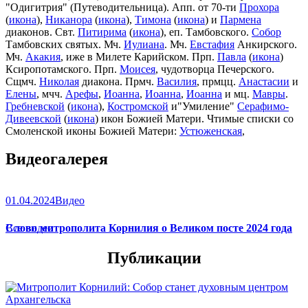
"Одигитрия" (Путеводительница). Апп. от 70-ти
Прохора
(
икона
),
Никанора
(
икона
),
Тимона
(
икона
) и
Пармена
диаконов. Свт.
Питирима
(
икона
), еп. Тамбовского.
Собор
Тамбовских святых. Мч.
Иулиана
. Мч.
Евстафия
Анкирского.
Мч.
Акакия
, иже в Милете Карийском. Прп.
Павла
(
икона
)
Ксиропотамского. Прп.
Моисея
, чудотворца Печерского.
Сщмч.
Николая
диакона. Прмч.
Василия
, прмцц.
Анастасии
и
Елены
, мчч.
Арефы
,
Иоанна
,
Иоанна
,
Иоанна
и мц.
Мавры
.
Гребневской
(
икона
),
Костромской
и"Умиление"
Серафимо-
Дивеевской
(
икона
) икон Божией Матери. Чтимые списки со
Смоленской иконы Божией Матери:
Устюженская
,
Выдропусская
,
Христофоровская
,
Супрасльская
,
Югская
Видеогалерея
(
икона
),
Игрицкая
,
Шуйская
(
икона
),
Седмиезерная
,
Сергиевская
(в Троице-Сергиевой Лавре).
01.04.2024
Видео
Слово митрополита Корнилия о Великом посте 2024 года
Все видео
Публикации