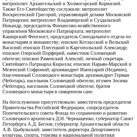
митрополит Архангельский и Холмогорский Корнилий.
Также Его Святейшеству сослужили: митрополит
Воскресенский Григорий, управляющий делами Московской
Патриархии; митрополит Владимирский и Суздальский
Никандр, председатель Финансово-хозяйственного
управления Московского Патриархата; митрополит
Каширский Феогност, председатель Синодального отдела по
монастырям и монашеству; епископ Котласский и Вельский
Василий; епископ Плесецкий и Каргопольский Александр;
епископ Озерский Порфирий, наместник Соловецкой
обители; епископ Раменский Алексий, личный секретарь
Святейшего Патриарха Кирилла; епископ Нарьян-Марский и
Мезенский Софроний; архимандрит Ианнуарий (Недачин),
благочинный Соловецкого монастыря; архимандрит Герман
(Чеботарь), насельник Соловецкой обители; игумен Зосима
(Чеботарь), насельник Соловецкой обители; братия
Соловецкого монастыря в священном сане.
На богослужении присутствовали: заместитель председателя
Правительства Российской Федерации, сопредседатель
Попечительского совета Фонда по сохранению и развитию
Соловецкого архипелага Д.Н. Чернышенко; губернатор Санкт
Петербурга А.Д. Беглов; губернатор Архангельской области
А.В. Цыбульский; заместитель директора Департамента
культуры, спорта, туризма и национальной политики