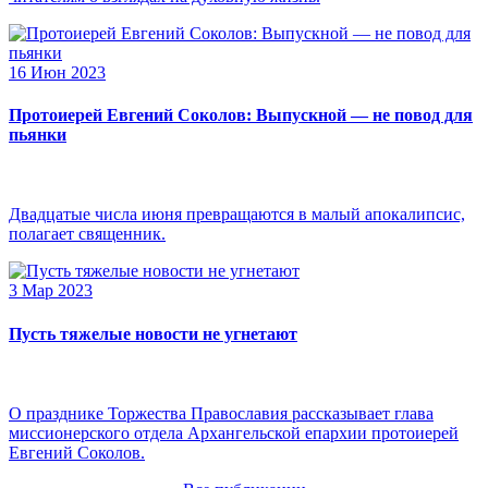
16 Июн 2023
Протоиерей Евгений Соколов: Выпускной — не повод для
пьянки
Двадцатые числа июня превращаются в малый апокалипсис,
полагает священник.
3 Мар 2023
Пусть тяжелые новости не угнетают
О празднике Торжества Православия рассказывает глава
миссионерского отдела Архангельской епархии протоиерей
Евгений Соколов.