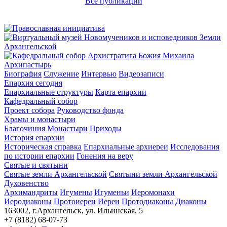
Все публикации
Архипастырь
Биография
Служение
Интервью
Видеозаписи
Епархия сегодня
Епархиальные структуры
Карта епархии
Кафедральный собор
Проект собора
Руководство фонда
Храмы и монастыри
Благочиния
Монастыри
Приходы
История епархии
Историческая справка
Епархиальные архиереи
Исследования
по истории епархии
Гонения на веру
Святые и святыни
Святые земли Архангельской
Святыни земли Архангельской
Духовенство
Архимандриты
Игумены
Игуменьи
Иеромонахи
Иеродиаконы
Протоиереи
Иереи
Протодиаконы
Диаконы
163002, г.Архангельск, ул. Ильинская, 5
+7 (8182) 68-07-73