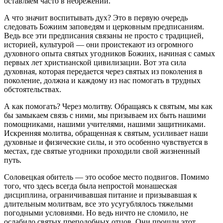
оставляем часто в небрежении.
А что значит воспитывать дух? Это в первую очередь
следовать Божиим заповедям и церковным предписаниям.
Ведь все эти предписания связаны не просто с традицией,
историей, культурой — они проистекают из огромного
духовного опыта святых угодников Божиих, начиная с самых
первых лет христианской цивилизации. Вот эта сила
духовная, которая передается через святых из поколения в
поколение, должна и каждому из нас помогать в трудных
обстоятельствах.
А как помогать? Через молитву. Обращаясь к святым, мы как
бы замыкаем связь с ними, мы призываем их быть нашими
помощниками, нашими учителями, нашими защитниками.
Искренняя молитва, обращенная к святым, усиливает наши
духовные и физические силы, и это особенно чувствуется в
местах, где святые угодники проходили свой жизненный
путь.
Соловецкая обитель — это особое место подвигов. Помимо
того, что здесь всегда была непростой монашеская
дисциплина, ограничивавшая питание и призывавшая к
длительным молитвам, все это усугублялось тяжелыми
погодными условиями. Но ведь ничто не сломило, не
ослабило святых преподобных отцов. Они прошли этот