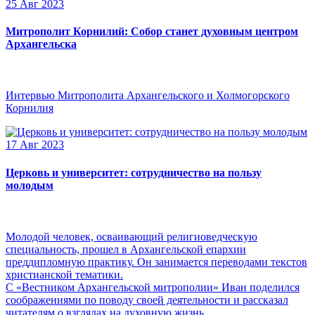
25 Авг 2023
Митрополит Корнилий: Собор станет духовным центром
Архангельска
Интервью Митрополита Архангельского и Холмогорского
Корнилия
17 Авг 2023
Церковь и университет: сотрудничество на пользу
молодым
Молодой человек, осваивающий религиоведческую
специальность, прошел в Архангельской епархии
преддипломную практику. Он занимается переводами текстов
христианской тематики.
С «Вестником Архангельской митрополии» Иван поделился
соображениями по поводу своей деятельности и рассказал
читателям о взглядах на духовную жизнь.