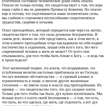
угнетенное состояние человеческой души очень опасно.
Опасно не только потому, что свидетельствует о том, что вера
наша слаба и мы не доверяем Промыслу Божиему. Но опасно
еще и потому, что подтачиваются наши человеческие силы,
мы слабеем и становимся неспособными сопротивляться
трудностям, скорбям и печалям.
Опыт преподобных, который передается нам через их житие,
свидетельствует о том, что силы духовные безграничны. В
самом деле, можно ли себе представить, как в этом месте, в
этом климате преподобные отцы накладывали на себя подвиг
постничества и уединения, лишая себя всего того, без чего
современный человек и жить не может? От всего они
отказывались, для того чтобы быть ближе к Богу, — и ведь так
и происходило!
Этот жизненный подвиг, эта аскеза, это воздержание, эта
углубленная молитва настолько приближала их ко Господу,
что все внешние обстоятельства — и суровый климат, и
ограниченность в пище, и многие другие жизненные
стеснения — не имели силы и власти над преподобными. Их
пример — это свидетельство того, что дух сильнее плоти.
Только для того чтобы так было, дух нужно воспитывать. Мы
больше всего о плоти своей беспокоимся — о том, что есть,
что пить, во что одеться, где жить, где отдохнуть, а вот дух