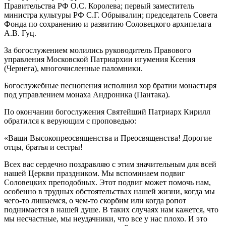
Правительства РФ О.С. Королева; первый заместитель
министра культуры РФ С.Г. Обрывалин; председатель Совета
Фонда по сохранению и развитию Соловецкого архипелага
А.В. Гуц.
За богослужением молились руководитель Правового
управления Московской Патриархии игумения Ксения
(Чернега), многочисленные паломники.
Богослужебные песнопения исполнил хор братии монастыря
под управлением монаха Андроника (Пантака).
По окончании богослужения Святейший Патриарх Кирилл
обратился к верующим с проповедью:
«Ваши Высокопреосвященства и Преосвященства! Дорогие
отцы, братья и сестры!
Всех вас сердечно поздравляю с этим значительным для всей
нашей Церкви праздником. Мы вспоминаем подвиг
Соловецких преподобных. Этот подвиг может помочь нам,
особенно в трудных обстоятельствах нашей жизни, когда мы
чего-то лишаемся, о чем-то скорбим или когда ропот
поднимается в нашей душе. В таких случаях нам кажется, что
мы несчастные, мы неудачники, что все у нас плохо. И это