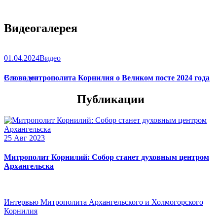
Видеогалерея
01.04.2024
Видео
Слово митрополита Корнилия о Великом посте 2024 года
Все видео
Публикации
25 Авг 2023
Митрополит Корнилий: Собор станет духовным центром
Архангельска
Интервью Митрополита Архангельского и Холмогорского
Корнилия