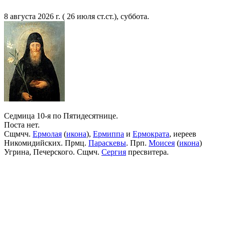
8 августа 2026 г. ( 26 июля ст.ст.), суббота.
Седмица 10-я по Пятидесятнице.
Поста нет.
Сщмчч.
Ермолая
(
икона
),
Ермиппа
и
Ермократа
, иереев
Никомидийских. Прмц.
Параскевы
. Прп.
Моисея
(
икона
)
Угрина, Печерского. Сщмч.
Сергия
пресвитера.