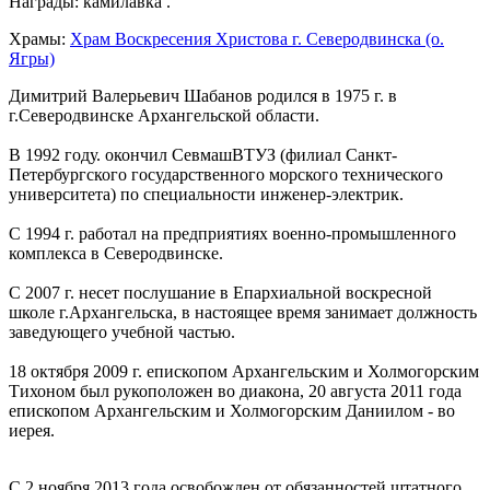
Награды: камилавка .
Храмы:
Храм Воскресения Христова г. Северодвинска (о.
Ягры)
Димитрий Валерьевич Шабанов родился в 1975 г. в
г.Северодвинске Архангельской области.
В 1992 году. окончил СевмашВТУЗ (филиал Санкт-
Петербургского государственного морского технического
университета) по специальности инженер-электрик.
С 1994 г. работал на предприятиях военно-промышленного
комплекса в Северодвинске.
С 2007 г. несет послушание в Епархиальной воскресной
школе г.Архангельска, в настоящее время занимает должность
заведующего учебной частью.
18 октября 2009 г. епископом Архангельским и Холмогорским
Тихоном был рукоположен во диакона, 20 августа 2011 года
епископом Архангельским и Холмогорским Даниилом - во
иерея.
С 2 ноября 2013 года освобожден от обязанностей штатного