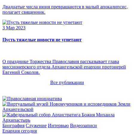
Двадцатые числа июня превращаются в малый апокалипсис,
полагает священник.
3 Мар 2023
Пусть тяжелые новости не угнетают
О празднике Торжества Православия рассказывает глава
миссионерского отдела Архангельской епархии протоиерей
Евгений Соколов.
Все публикации
Архипастырь
Биография
Служение
Интервью
Видеозаписи
Епархия сегодня