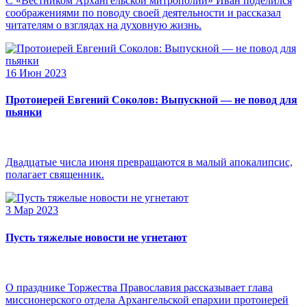
С «Вестником Архангельской митрополии» Иван поделился
соображениями по поводу своей деятельности и рассказал
читателям о взглядах на духовную жизнь.
16 Июн 2023
Протоиерей Евгений Соколов: Выпускной — не повод для
пьянки
Двадцатые числа июня превращаются в малый апокалипсис,
полагает священник.
3 Мар 2023
Пусть тяжелые новости не угнетают
О празднике Торжества Православия рассказывает глава
миссионерского отдела Архангельской епархии протоиерей