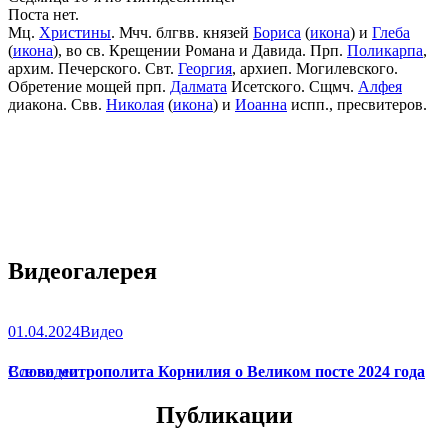
Поста нет.
Мц.
Христины
. Мчч. блгвв. князей
Бориса
(
икона
) и
Глеба
(
икона
), во св. Крещении Романа и Давида. Прп.
Поликарпа
,
архим. Печерского. Свт.
Георгия
, архиеп. Могилевского.
Обретение мощей прп.
Далмата
Исетского. Сщмч.
Алфея
диакона. Свв.
Николая
(
икона
) и
Иоанна
испп., пресвитеров.
Видеогалерея
01.04.2024
Видео
Слово митрополита Корнилия о Великом посте 2024 года
Все видео
Публикации