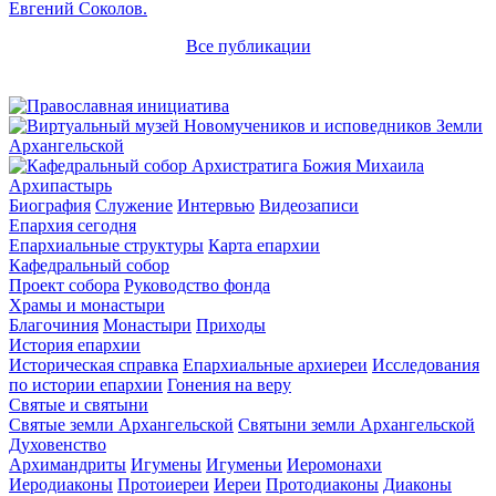
Евгений Соколов.
Все публикации
Архипастырь
Биография
Служение
Интервью
Видеозаписи
Епархия сегодня
Епархиальные структуры
Карта епархии
Кафедральный собор
Проект собора
Руководство фонда
Храмы и монастыри
Благочиния
Монастыри
Приходы
История епархии
Историческая справка
Епархиальные архиереи
Исследования
по истории епархии
Гонения на веру
Святые и святыни
Святые земли Архангельской
Святыни земли Архангельской
Духовенство
Архимандриты
Игумены
Игуменьи
Иеромонахи
Иеродиаконы
Протоиереи
Иереи
Протодиаконы
Диаконы