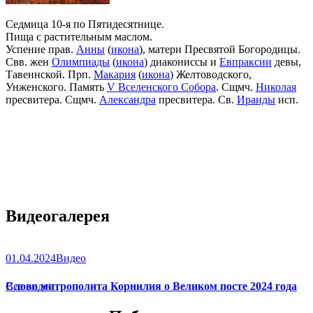
Седмица 10-я по Пятидесятнице.
Пища с растительным маслом.
Успение прав.
Анны
(
икона
), матери Пресвятой Богородицы.
Свв. жен
Олимпиады
(
икона
) диакониссы и
Евпраксии
девы,
Тавеннской. Прп.
Макария
(
икона
) Желтоводского,
Унженского. Память
V Вселенского Собора
. Сщмч.
Николая
пресвитера. Сщмч.
Александра
пресвитера. Св.
Ираиды
исп.
Видеогалерея
01.04.2024
Видео
Слово митрополита Корнилия о Великом посте 2024 года
Все видео