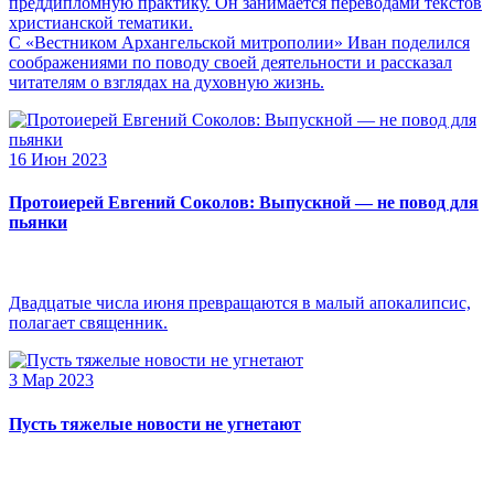
преддипломную практику. Он занимается переводами текстов
христианской тематики.
С «Вестником Архангельской митрополии» Иван поделился
соображениями по поводу своей деятельности и рассказал
читателям о взглядах на духовную жизнь.
16 Июн 2023
Протоиерей Евгений Соколов: Выпускной — не повод для
пьянки
Двадцатые числа июня превращаются в малый апокалипсис,
полагает священник.
3 Мар 2023
Пусть тяжелые новости не угнетают