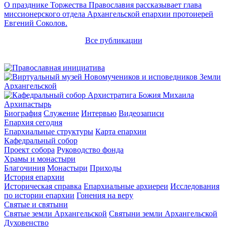
О празднике Торжества Православия рассказывает глава
миссионерского отдела Архангельской епархии протоиерей
Евгений Соколов.
Все публикации
Архипастырь
Биография
Служение
Интервью
Видеозаписи
Епархия сегодня
Епархиальные структуры
Карта епархии
Кафедральный собор
Проект собора
Руководство фонда
Храмы и монастыри
Благочиния
Монастыри
Приходы
История епархии
Историческая справка
Епархиальные архиереи
Исследования
по истории епархии
Гонения на веру
Святые и святыни
Святые земли Архангельской
Святыни земли Архангельской
Духовенство