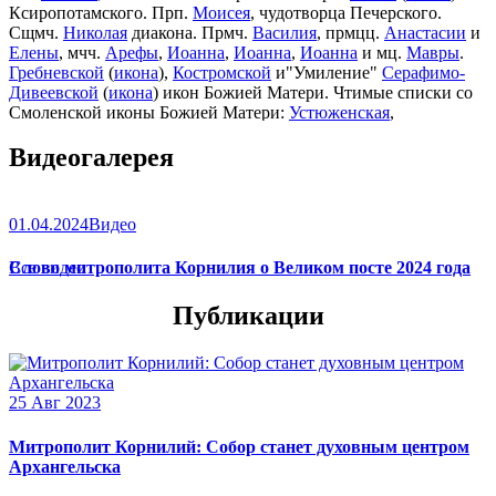
Ксиропотамского. Прп.
Моисея
, чудотворца Печерского.
Сщмч.
Николая
диакона. Прмч.
Василия
, прмцц.
Анастасии
и
Елены
, мчч.
Арефы
,
Иоанна
,
Иоанна
,
Иоанна
и мц.
Мавры
.
Гребневской
(
икона
),
Костромской
и"Умиление"
Серафимо-
Дивеевской
(
икона
) икон Божией Матери. Чтимые списки со
Смоленской иконы Божией Матери:
Устюженская
,
Выдропусская
,
Христофоровская
,
Супрасльская
,
Югская
Видеогалерея
(
икона
),
Игрицкая
,
Шуйская
(
икона
),
Седмиезерная
,
Сергиевская
(в Троице-Сергиевой Лавре).
01.04.2024
Видео
Слово митрополита Корнилия о Великом посте 2024 года
Все видео
Публикации
25 Авг 2023
Митрополит Корнилий: Собор станет духовным центром
Архангельска