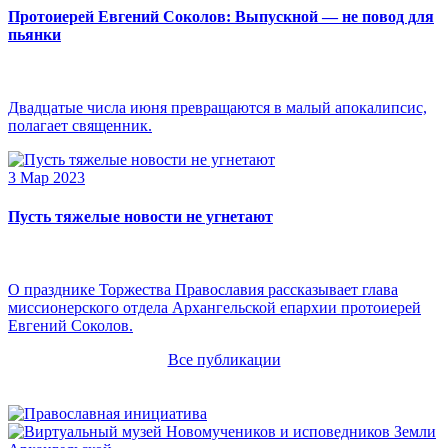
Протоиерей Евгений Соколов: Выпускной — не повод для
пьянки
Двадцатые числа июня превращаются в малый апокалипсис,
полагает священник.
3 Мар 2023
Пусть тяжелые новости не угнетают
О празднике Торжества Православия рассказывает глава
миссионерского отдела Архангельской епархии протоиерей
Евгений Соколов.
Все публикации