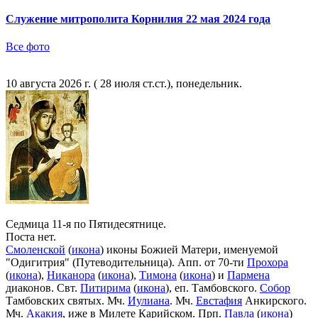
Служение митрополита Корнилия 22 мая 2024 года
Все фото
10 августа 2026 г. ( 28 июля ст.ст.), понедельник.
Седмица 11-я по Пятидесятнице.
Поста нет.
Смоленской
(
икона
) иконы Божией Матери, именуемой
"Одигитрия" (Путеводительница). Апп. от 70-ти
Прохора
(
икона
),
Никанора
(
икона
),
Тимона
(
икона
) и
Пармена
диаконов. Свт.
Питирима
(
икона
), еп. Тамбовского.
Собор
Тамбовских святых. Мч.
Иулиана
. Мч.
Евстафия
Анкирского.
Мч.
Акакия
, иже в Милете Карийском. Прп.
Павла
(
икона
)