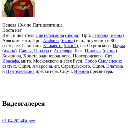
Неделя 10-я по Пятидесятнице.
Поста нет.
Вмч. и целителя
Пантелеимона
(
икона
). Прп.
Германа
(
икона
)
Аляскинского. Прп.
Анфисы
(
икона
) исп., игумении и 90
сестер ее. Равноапп.
Климента
(
икона
), еп. Охридского,
Наума
(
икона
),
Саввы
,
Горазда
и
Ангеляра
. Блж.
Николая
(
икона
)
Кочанова, Христа ради юродивого, Новгородского. Свт.
Иоасафа
, митр. Московского и всея Руси.
Собор Смоленских
святых
. Сщмч.
Амвросия
, еп. Сарапульского. Сщмч.
Платона
и
Пантелеимона
пресвитера. Сщмч.
Иоанна
пресвитера.
Видеогалерея
01.04.2024
Видео