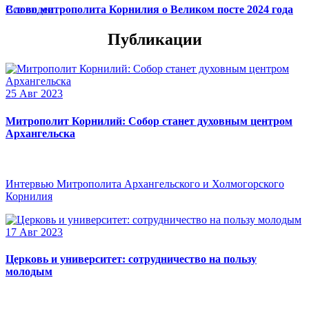
Слово митрополита Корнилия о Великом посте 2024 года
Все видео
Публикации
25 Авг 2023
Митрополит Корнилий: Собор станет духовным центром
Архангельска
Интервью Митрополита Архангельского и Холмогорского
Корнилия
17 Авг 2023
Церковь и университет: сотрудничество на пользу
молодым