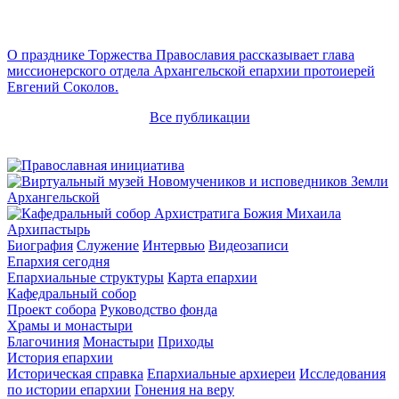
О празднике Торжества Православия рассказывает глава
миссионерского отдела Архангельской епархии протоиерей
Евгений Соколов.
Все публикации
Архипастырь
Биография
Служение
Интервью
Видеозаписи
Епархия сегодня
Епархиальные структуры
Карта епархии
Кафедральный собор
Проект собора
Руководство фонда
Храмы и монастыри
Благочиния
Монастыри
Приходы
История епархии
Историческая справка
Епархиальные архиереи
Исследования
по истории епархии
Гонения на веру