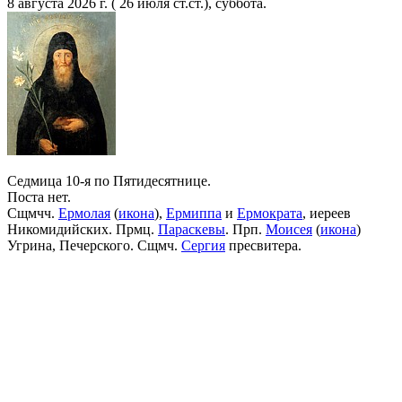
8 августа 2026 г. ( 26 июля ст.ст.), суббота.
Седмица 10-я по Пятидесятнице.
Поста нет.
Сщмчч.
Ермолая
(
икона
),
Ермиппа
и
Ермократа
, иереев
Никомидийских. Прмц.
Параскевы
. Прп.
Моисея
(
икона
)
Угрина, Печерского. Сщмч.
Сергия
пресвитера.