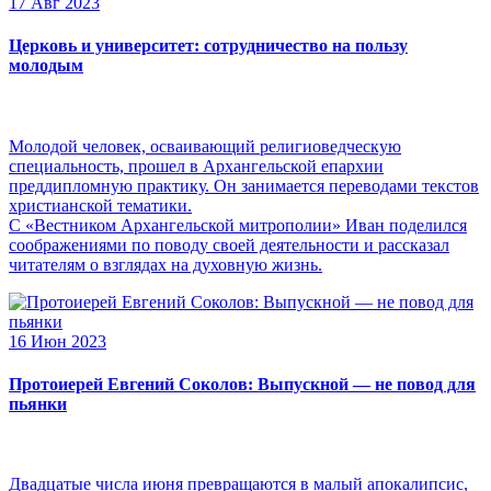
17 Авг 2023
Церковь и университет: сотрудничество на пользу
молодым
Молодой человек, осваивающий религиоведческую
специальность, прошел в Архангельской епархии
преддипломную практику. Он занимается переводами текстов
христианской тематики.
С «Вестником Архангельской митрополии» Иван поделился
соображениями по поводу своей деятельности и рассказал
читателям о взглядах на духовную жизнь.
16 Июн 2023
Протоиерей Евгений Соколов: Выпускной — не повод для
пьянки
Двадцатые числа июня превращаются в малый апокалипсис,