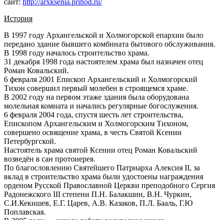
сайт:
http://arxksenia.prihod.ru/
История
В 1997 году Архангельской и Холмогорской епархии было
передано здание бывшего комбината бытового обслуживания.
В 1998 году началось строительство храма.
31 декабря 1998 года настоятелем храма был назначен отец
Роман Ковальский.
6 февраля 2001 Епископ Архангельский и Холмогорский
Тихон совершил первый молебен в строящемся храме.
В 2002 году на первом этаже здания была оборудована
молельная комната и начались регулярные богослужения.
6 февраля 2004 года, спустя шесть лет строительства,
Епископом Архангельским и Холмогорским Тихоном,
совершено освящение храма, в честь Святой Ксении
Петербургской.
Настоятель храма святой Ксении отец Роман Ковальский
возведён в сан протоиерея.
По благословлению Святейшего Патриарха Алексия II, за
вклад в строительство храма были удостоены награждения
орденом Русской Православной Церкви преподобного Сергия
Радонежского III степени П.Н. Балакшин, В.Н. Чуркин,
С.И.Кекишев, Е.Г. Царев, А.В. Казаков, П.Л. Бааль, Г.Ю
Поплавская.