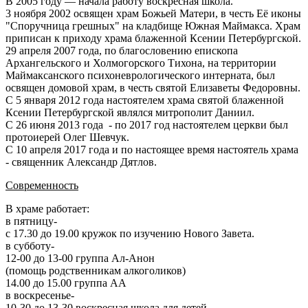
В 2005 году — начала работу воскресная школа.
3 ноября 2002 освящен храм Божьей Матери, в честь Её иконы
"Споручница грешных" на кладбище Южная Маймакса. Храм
приписан к приходу храма блаженной Ксении Петербургской.
29 апреля 2007 года, по благословению епископа
Архангельского и Холмогорского Тихона, на территории
Маймаксанского психоневрологического интерната, был
освящен домовой храм, в честь святой Елизаветы Федоровны.
С 5 января 2012 года настоятелем храма святой блаженной
Ксении Петербургской являлся митрополит Даниил.
С 26 июня 2013 года - по 2017 год настоятелем церкви был
протоиерей Олег Шевчук.
С 10 апреля 2017 года и по настоящее время настоятель храма
- священник Александр Дятлов.
Современность
В храме работает:
в пятницу-
с 17.30 до 19.00 кружок по изучению Нового Завета.
в субботу-
12-00 до 13-00 группа Ал-Анон
(помощь родственникам алкоголиков)
14.00 до 15.00 группа АА
в воскресенье-
10-30 до 13-30 воскресная школа для детей.