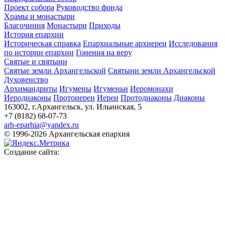
Проект собора
Руководство фонда
Храмы и монастыри
Благочиния
Монастыри
Приходы
История епархии
Историческая справка
Епархиальные архиереи
Исследования
по истории епархии
Гонения на веру
Святые и святыни
Святые земли Архангельской
Святыни земли Архангельской
Духовенство
Архимандриты
Игумены
Игуменьи
Иеромонахи
Иеродиаконы
Протоиереи
Иереи
Протодиаконы
Диаконы
163002, г.Архангельск, ул. Ильинская, 5
+7 (8182) 68-07-73
arh-eparhia@yandex.ru
© 1996-2026 Архангельская епархия
Создание сайта: