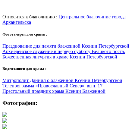
Относится к благочинию :
Центральное благочиние города
Архангельска
Фотогалерея для храма :
Празднование дня памяти блаженной Ксении Петербургской
Архиерейское служение в первую субботу Великого поста.
Божественная литургия в храме Ксении Петербургской
Видеозаписи для храма :
Митрополит Даниил о блаженной Ксении Петербургской
Телепрограмма «Православный Север», вып. 17
Престольный праздник храма Ксении Блаженной
Фотографии: