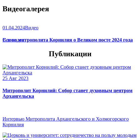
Видеогалерея
01.04.2024
Видео
Слово митрополита Корнилия о Великом посте 2024 года
Все видео
Публикации
25 Авг 2023
Митрополит Корнилий: Собор станет духовным центром
Архангельска
Интервью Митрополита Архангельского и Холмогорского
Корнилия