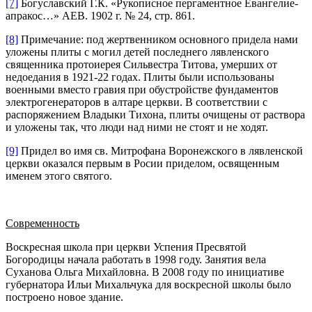
[7]
Богуславский Г.К. «Рукописное пергаментное Евангелие-
апракос…» АЕВ. 1902 г. № 24, стр. 861.
[8]
Примечание: под жертвенником основного придела нами
уложены плиты с могил детей последнего лявленского
священника протоиерея Сильвестра Титова, умерших от
недоедания в 1921-22 годах. Плиты были использованы
военными вместо гравия при обустройстве фундаментов
электрогенераторов в алтаре церкви. В соответствии с
распоряжением Владыки Тихона, плиты очищены от раствора
и уложены так, что люди над ними не стоят и не ходят.
[9]
Придел во имя св. Митрофана Воронежского в лявленской
церкви оказался первым в Росии приделом, освященным
именем этого святого.
Современность
Воскресная школа при церкви Успения Пресвятой
Богородицы начала работать в 1998 году. Занятия вела
Суханова Ольга Михайловна. В 2008 году по инициативе
губернатора Ильи Михальчука для воскресной школы было
построено новое здание.