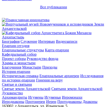
Все публикации
Архипастырь
Биография
Служение
Интервью
Видеозаписи
Епархия сегодня
Епархиальные структуры
Карта епархии
Кафедральный собор
Проект собора
Руководство фонда
Храмы и монастыри
Благочиния
Монастыри
Приходы
История епархии
Историческая справка
Епархиальные архиереи
Исследования
по истории епархии
Гонения на веру
Святые и святыни
Святые земли Архангельской
Святыни земли Архангельской
Духовенство
Архимандриты
Игумены
Игуменьи
Иеромонахи
Иеродиаконы
Протоиереи
Иереи
Протодиаконы
Диаконы
163002, г.Архангельск, ул. Ильинская, 5