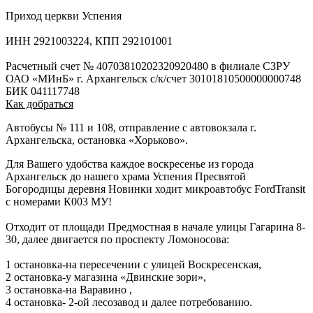
Приход церкви Успения
ИНН 2921003224, КПП 292101001
Расчетный счет № 40703810202320920480 в филиале СЗРУ
ОАО «МИнБ» г. Архангельск с/к/счет 30101810500000000748
БИК 041117748
Как добраться
Автобусы № 111 и 108, отправление с автовокзала г.
Архангельска, остановка «Хорьково».
Для Вашего удобства каждое воскресенье из города
Архангельск до нашего храма Успения Пресвятой
Богородицы деревня Новинки ходит микроавтобус FordTransit
с номерами К003 МУ!
Отходит от площади Предмостная в начале улицы Гагарина 8-
30, далее двигается по проспекту Ломоносова:
1 остановка-на пересечении с улицей Воскресенская,
2 остановка-у магазина «Двинские зори»,
3 остановка-на Варавино ,
4 остановка- 2-ой лесозавод и далее потребованию.