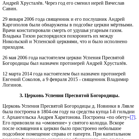
Андрей Хрусталёв. Через год его сменил иерей Вячеслав
Савин.
29 января 2006 года священник и его послушник Андрей
Каргополов были обнаружены в подсобке церкви мёртвыми.
Врачи констатировали смерть от удушья угарным газом.
Владыка Тихон распорядился похоронить их между
Никольской и Успенской церквями, что и было исполнено
приходом.
26 мая 2006 года настоятелем церкви Успения Пресвятой
Богородицы был назначен протоиерей Андрей Хрусталёв.
12 марта 2014 года настоятелем был назначен протоиерей
Евгений Соколов, а 9 февраля 2015 - священник Владимир
Логинов.
3.
Церковь Успения Пресвятой Богородицы.
Церковь Успения Пресвятой Богородицы д. Новинки в Лявле
была построена в 1804-ом году на средства купца I-й гильдии
г. Архангельска Андрея Харитонова. Построена «по обету»
[7]
.
Его привозили на «омовение» у святого колодца. Вскоре
после освящения к церкви было пристроено небольшое
подсобное помещение справа от паперти. При капитальном