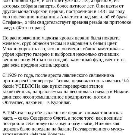
восстановил храм, и он стоит уже 427 лет, а брёвнам, из
которых собрана паперть, более пятисот лет. Они взяты от
другой монастырской церкви, построенной в 1481-ом году
«по повелению посадницы Анастасии над могилой её брата
Стефана», о чём свидетельствует древняя резьба на притолоке
входа. (Фото справа)
По распоряжению маркиза кровля церкви была покрыта
железом, сруб обнесён тёсом и выкрашен в белый цвет.
Можно упрекать его, что он «изменил облик памятника» -
убрал крытую галерею и выбросил несколько сгнивших
венцов снизу. Но зато он подвёл каменный фундамент и на
два века продлил жизнь церкви.
С 1929-го года, после ареста лявленского священника
протоиерея Селиверстра Титова, церковь использовалась 9-й
базой УСЕВЛОНа как пункт передержки этапов
заключённых, направляемых на лесоповал: сначала в Нижне-
двинское лесопромышленное предприятие, потом в
Облзаглес, наконец – в Кулойлаг.
В 1943-ем году обе лявленские церкви занимает воинская
часть – связь Северного Флота, а после того, как военные
построили себе новую казарму и базу связи, Никольская
церковь было передана на баланс Государственного музея-
заповедника «Малые Корелы».