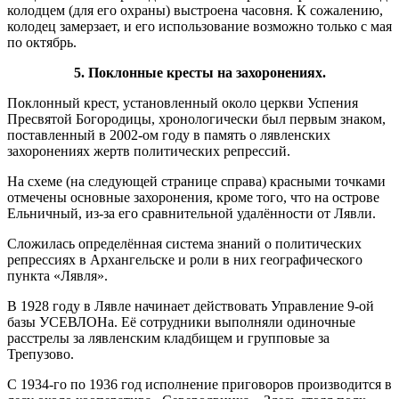
колодцем (для его охраны) выстроена часовня. К сожалению,
колодец замерзает, и его использование возможно только с мая
по октябрь.
5.
Поклонные кресты на захоронениях.
Поклонный крест, установленный около церкви Успения
Пресвятой Богородицы, хронологически был первым знаком,
поставленный в 2002-ом году в память о лявленских
захоронениях жертв политических репрессий.
На схеме (на следующей странице справа) красными точками
отмечены основные захоронения, кроме того, что на острове
Ельничный, из-за его сравнительной удалённости от Лявли.
Сложилась определённая система знаний о политических
репрессиях в Архангельске и роли в них географического
пункта «Лявля».
В 1928 году в Лявле начинает действовать Управление 9-ой
базы УСЕВЛОНа. Её сотрудники выполняли одиночные
расстрелы за лявленским кладбищем и групповые за
Трепузово.
С 1934-го по 1936 год исполнение приговоров производится в