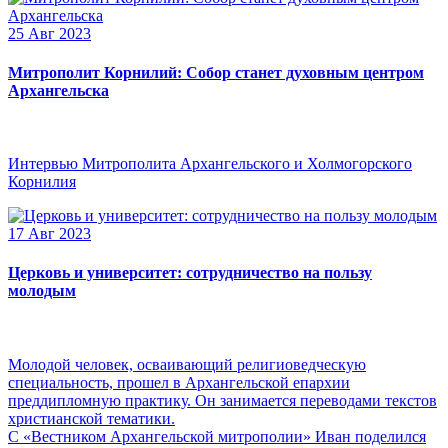
25 Авг 2023
Митрополит Корнилий: Собор станет духовным центром
Архангельска
Интервью Митрополита Архангельского и Холмогорского
Корнилия
17 Авг 2023
Церковь и университет: сотрудничество на пользу
молодым
Молодой человек, осваивающий религиоведческую
специальность, прошел в Архангельской епархии
преддипломную практику. Он занимается переводами текстов
христианской тематики.
С «Вестником Архангельской митрополии» Иван поделился