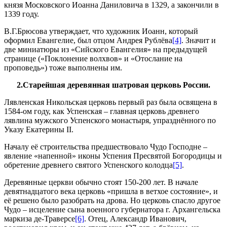
князя Московского Иоанна Даниловича в 1329, а закончили в
1339 году.
В.Г.Брюсова утверждает, что художник Иоанн, который
оформил Евангелие, был отцом Андрея Рублёва
[4]
. Значит и
две миниатюры из «Сийского Евангелия» на предыдущей
странице («Поклонение волхвов» и «Отослание на
проповедь») тоже выполнены им.
2.Старейшая деревянная шатровая церковь России.
Лявленская Никольская церковь первый раз была освящена в
1584-ом году, как Успенская – главная церковь древнего
лявлина мужского Успенского монастыря, упразднённого по
Указу Екатерины II.
Началу её строительства предшествовало Чудо Господне –
явление «напенной» иконы Успения Пресвятой Богородицы и
обретение древнего святого Успенского колодца
[5]
.
Деревянные церкви обычно стоят 150-200 лет. В начале
девятнадцатого века церковь «пришла в ветхое состояние», и
её решено было разобрать на дрова. Но церковь спасло другое
Чудо – исцеление сына военного губернатора г. Архангельска
маркиза де-Траверсе
[6]
. Отец, Александр Иванович,