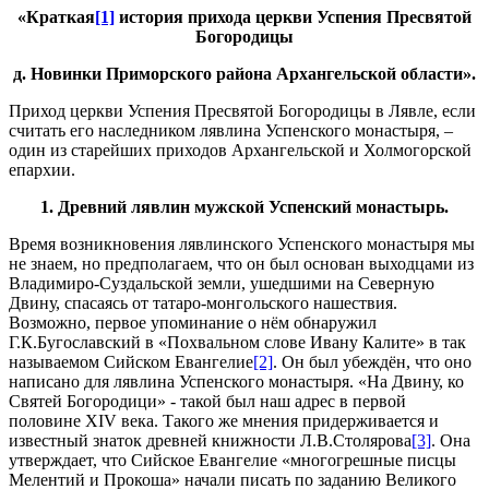
«Краткая
[1]
история прихода церкви Успения Пресвятой
Богородицы
д. Новинки Приморского района Архангельской области».
Приход церкви Успения Пресвятой Богородицы в Лявле, если
считать его наследником лявлина Успенского монастыря, –
один из старейших приходов Архангельской и Холмогорской
епархии.
1.
Древний лявлин мужской Успенский монастырь.
Время возникновения лявлинского Успенского монастыря мы
не знаем, но предполагаем, что он был основан выходцами из
Владимиро-Суздальской земли, ушедшими на Северную
Двину, спасаясь от татаро-монгольского нашествия.
Возможно, первое упоминание о нём обнаружил
Г.К.Бугославский в «Похвальном слове Ивану Калите» в так
называемом Сийском Евангелие
[2]
. Он был убеждён, что оно
написано для лявлина Успенского монастыря. «На Двину, ко
Святей Богородици» - такой был наш адрес в первой
половине XIV века. Такого же мнения придерживается и
известный знаток древней книжности Л.В.Столярова
[3]
. Она
утверждает, что Сийское Евангелие «многогрешные писцы
Мелентий и Прокоша» начали писать по заданию Великого