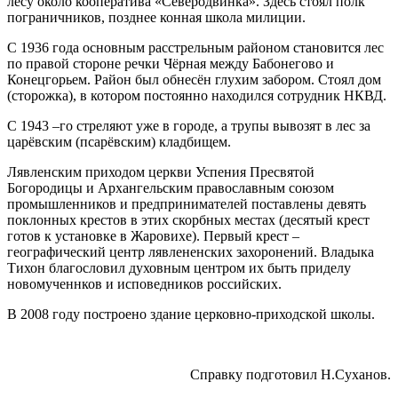
лесу около кооператива «Северодвинка». Здесь стоял полк
пограничников, позднее конная школа милиции.
С 1936 года основным расстрельным районом становится лес
по правой стороне речки Чёрная между Бабонегово и
Конецгорьем. Район был обнесён глухим забором. Стоял дом
(сторожка), в котором постоянно находился сотрудник НКВД.
С 1943 –го стреляют уже в городе, а трупы вывозят в лес за
царёвским (псарёвским) кладбищем.
Лявленским приходом церкви Успения Пресвятой
Богородицы и Архангельским православным союзом
промышленников и предпринимателей поставлены девять
поклонных крестов в этих скорбных местах (десятый крест
готов к установке в Жаровихе). Первый крест –
географический центр лявлененских захоронений. Владыка
Тихон благословил духовным центром их быть приделу
новомученнков и исповедников российских.
В 2008 году построено здание церковно-приходской школы.
Справку подготовил Н.Суханов.