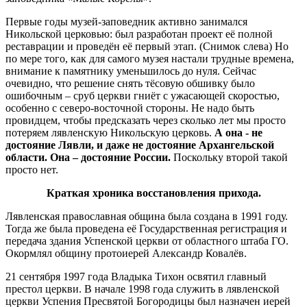
Первые годы музей-заповедник активно занимался
Никольской церковью: был разработан проект её полной
реставрации и проведён её первый этап. (Снимок слева) Но
по мере того, как для самого музея настали трудные времена,
внимание к памятнику уменьшилось до нуля. Сейчас
очевидно, что решение снять тёсовую обшивку было
ошибочным – сруб церкви гниёт с ужасающей скоростью,
особенно с северо-восточной стороны. Не надо быть
провидцем, чтобы предсказать через сколько лет мы просто
потеряем лявленскую Никольскую церковь.
А она - не
достояние Лявли, и даже не достояние Архангельской
области. Она – достояние России.
Поскольку второй такой
просто нет.
Краткая хроника восстановления прихода.
Лявленская православная община была создана в 1991 году.
Тогда же была проведена её Государственная регистрация и
передача здания Успенской церкви от областного штаба ГО.
Окормлял общину протоиерей Александр Ковалёв.
21 сентября 1997 года Владыка Тихон освятил главный
престол церкви. В начале 1998 года служить в лявленской
церкви Успения Пресвятой Богородицы был назначен иерей