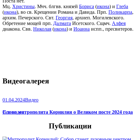
Поста нет.
Мц.
Христины
. Мчч. блгвв. князей
Бориса
(
икона
) и
Глеба
(
икона
), во св. Крещении Романа и Давида. Прп.
Поликарпа
,
архим. Печерского. Свт.
Георгия
, архиеп. Могилевского.
Обретение мощей прп.
Далмата
Исетского. Сщмч.
Алфея
диакона. Свв.
Николая
(
икона
) и
Иоанна
испп., пресвитеров.
Видеогалерея
01.04.2024
Видео
Слово митрополита Корнилия о Великом посте 2024 года
Все видео
Публикации