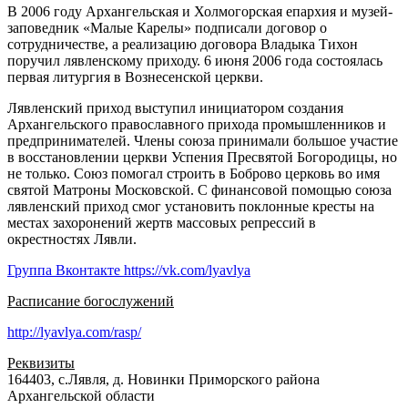
В 2006 году Архангельская и Холмогорская епархия и музей-
заповедник «Малые Карелы» подписали договор о
сотрудничестве, а реализацию договора Владыка Тихон
поручил лявленскому приходу. 6 июня 2006 года состоялась
первая литургия в Вознесенской церкви.
Лявленский приход выступил инициатором создания
Архангельского православного прихода промышленников и
предпринимателей. Члены союза принимали большое участие
в восстановлении церкви Успения Пресвятой Богородицы, но
не только. Союз помогал строить в Боброво церковь во имя
святой Матроны Московской. С финансовой помощью союза
лявленский приход смог установить поклонные кресты на
местах захоронений жертв массовых репрессий в
окрестностях Лявли.
Группа Вконтакте https://vk.com/lyavlya
Расписание богослужений
http://lyavlya.com/rasp/
Реквизиты
164403, с.Лявля, д. Новинки Приморского района
Архангельской области