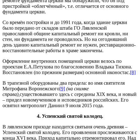
ремонте фундамента церкви мы обнаружили, что он под
пристройкой «облегчённый», т.е. отличается от основного
фундамента церкви.
Со времён постройки и до 1991 года, когда здание церкви
было передано от складов штаба ГО Лявленской
православной общине капитальный ремонт ни кровли, ни
стен, ни фундамента не проводилось. Но на сегодняшний
день зданию капитальный ремонт не нужен, реставрационно-
восстановительные работы в храме закончены.
Оформление внутренних помещений церкви велось по
проектам Е.А.Петухова по благословению Владыка Тихона.
Восстановлен (по прежним размерам) основной иконостас.
[8]
В трапезной оборудованы два придела: во имя святителя
Митрофана Воронежского
[9]
(на снимке
справа),
существовавшего здесь с середины XIX века, и новый
– придел новомучеников и исповедников российских. Его
освятил митрополит Даниил 9 июля 2015 года.
4.
Успенский святой колодец.
В лявленском приходе находится святыня очень древняя –
Успенский святой колодец. Его проявления прослеживаются с
конца XVI века. Приход капитально отремонтировал его. Над