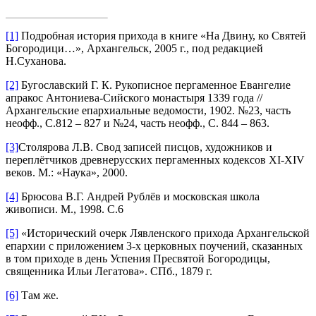
[1]
Подробная история прихода в книге «На Двину, ко Святей
Богородици…», Архангельск, 2005 г., под редакцией
Н.Суханова.
[2]
Бугославский Г. К. Рукописное пергаменное Евангелие
апракос Антониева-Сийского монастыря 1339 года //
Архангельские епархиальные ведомости, 1902. №23, часть
неофф., С.812 – 827 и №24, часть неофф., С. 844 – 863.
[3]
Столярова Л.В. Свод записей писцов, художников и
переплётчиков древнерусских пергаменных кодексов XI-XIV
веков. М.: «Наука», 2000.
[4]
Брюсова В.Г. Андрей Рублёв и московская школа
живописи. М., 1998. С.6
[5]
«Исторический очерк Лявленского прихода Архангельской
епархии с приложением 3-х церковных поучений, сказанных
в том приходе в день Успения Пресвятой Богородицы,
священника Ильи Легатова». СПб., 1879 г.
[6]
Там же.