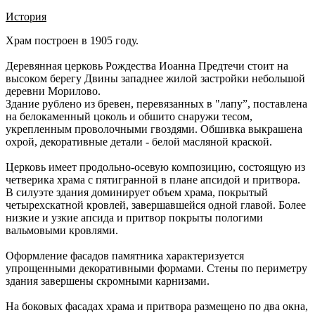
История
Храм построен в 1905 году.
Деревянная церковь Рождества Иоанна Предтечи стоит на
высоком берегу Двины западнее жилой застройки небольшой
деревни Морилово.
Здание рублено из бревен, перевязанных в "лапу”, поставлена
на белокаменный цоколь и обшито снаружи тесом,
укрепленным проволочными гвоздями. Обшивка выкрашена
охрой, декоративные детали - белой масляной краской.
Церковь имеет продольно-осевую композицию, состоящую из
четверика храма с пятигранной в плане апсидой и притвора.
В силуэте здания доминирует объем храма, покрытый
четырехскатной кровлей, завершавшейся одной главой. Более
низкие и узкие апсида и притвор покрыты пологими
вальмовыми кровлями.
Оформление фасадов памятника характеризуется
упрощенными декоративными формами. Стены по периметру
здания завершены скромными карнизами.
На боковых фасадах храма и притвора размещено по два окна,