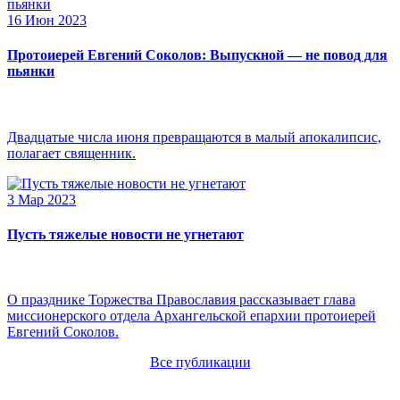
16 Июн 2023
Протоиерей Евгений Соколов: Выпускной — не повод для
пьянки
Двадцатые числа июня превращаются в малый апокалипсис,
полагает священник.
3 Мар 2023
Пусть тяжелые новости не угнетают
О празднике Торжества Православия рассказывает глава
миссионерского отдела Архангельской епархии протоиерей
Евгений Соколов.
Все публикации