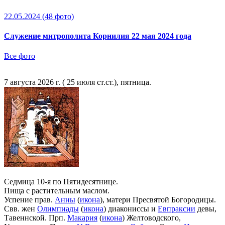
22.05.2024
(48 фото)
Служение митрополита Корнилия 22 мая 2024 года
Все фото
7 августа 2026 г. ( 25 июля ст.ст.), пятница.
Седмица 10-я по Пятидесятнице.
Пища с растительным маслом.
Успение прав.
Анны
(
икона
), матери Пресвятой Богородицы.
Свв. жен
Олимпиады
(
икона
) диакониссы и
Евпраксии
девы,
Тавеннской. Прп.
Макария
(
икона
) Желтоводского,