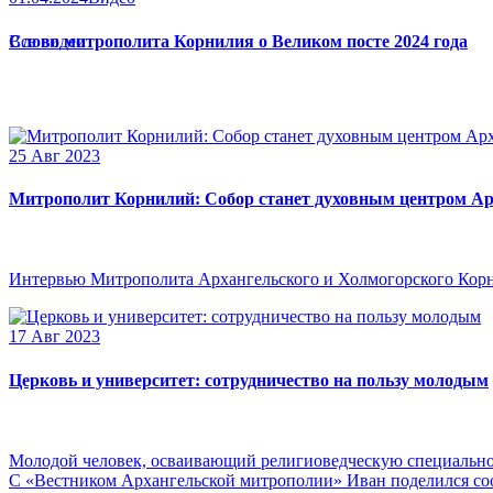
Слово митрополита Корнилия о Великом посте 2024 года
Все видео
25 Авг 2023
Митрополит Корнилий: Собор станет духовным центром Ар
Интервью Митрополита Архангельского и Холмогорского Кор
17 Авг 2023
Церковь и университет: сотрудничество на пользу молодым
Молодой человек, осваивающий религиоведческую специальнос
С «Вестником Архангельской митрополии» Иван поделился сооб