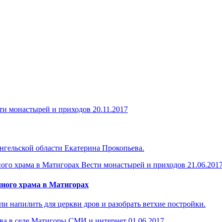
ти монастырей и приходов
20.11.2017
ангельской области Екатерина Прокопьева.
Вести монастырей и приходов
21.06.201
ного храма в Матигорах
 напилить для церкви дров и разобрать ветхие постройки.
СМИ и интернет
01.06.2017