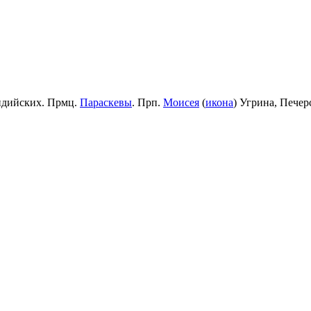
идийских. Прмц.
Параскевы
. Прп.
Моисея
(
икона
) Угрина, Пече