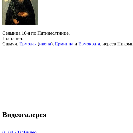
Седмица 10-я по Пятидесятнице.
Поста нет.
Сщмчч.
Ермолая
(
икона
),
Ермиппа
и
Ермократа
, иереев Ником
Видеогалерея
01.04.2024
Видео