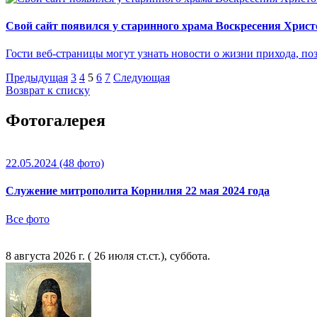
Свой сайт появился у старинного храма Воскресения Христ
Гости веб-страницы могут узнать новости о жизни прихода, по
Предыдущая
3
4
5
6
7
Следующая
Возврат к списку
Фотогалерея
22.05.2024
(48 фото)
Служение митрополита Корнилия 22 мая 2024 года
Все фото
8 августа 2026 г. ( 26 июля ст.ст.), суббота.