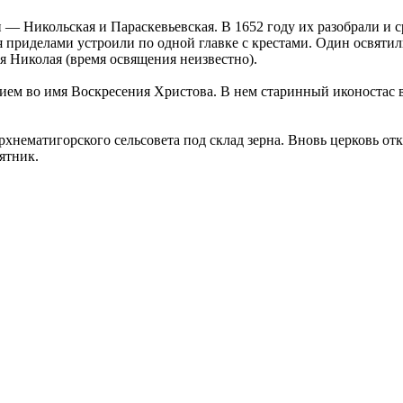
— Никольская и Параскевьевская. В 1652 году их разобрали и с
 приделами устроили по одной главке с крестами. Один освяти
я Николая (время освящения неизвестно).
ем во имя Воскресения Христова. В нем старинный иконостас в 
хнематигорского сельсовета под склад зерна. Вновь церковь отк
ятник.