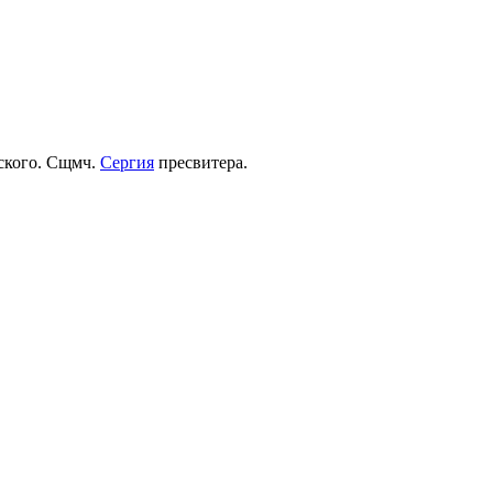
рского. Сщмч.
Сергия
пресвитера.