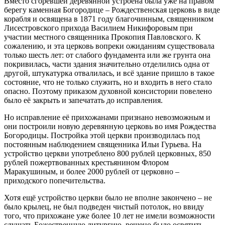
Вместо сгоревшей деревянной устроена была уже на правом
берегу каменная Богородице – Рождественская церковь в виде
корабля и освящена в 1871 году благочинным, священником
Лисестровского прихода Василием Никифоровым при
участии местного священника Прокопия Павловского. К
сожалению, и эта церковь вопреки ожиданиям существовала
только шесть лет: от слабого фундамента или же грунта она
покривилась, части здания значительно отделились одна от
другой, штукатурка отвалилась, и всё здание пришло в такое
состояние, что не только служить, но и входить в него стало
опасно. Поэтому приказом духовной консистории повелено
было её закрыть и запечатать до исправления.
Но исправление её прихожанами признано невозможным и
они построили новую деревянную церковь во имя Рождества
Богородицы. Постройка этой церкви производилась под
постоянным наблюдением священника Ильи Гурьева. На
устройство церкви употреблено 800 рублей церковных, 850
рублей пожертвованных крестьянином Флором
Маракушиным, и более 2000 рублей от церковно –
приходского попечительства.
Хотя ещё устройство церкви было не вполне закончено – не
было крылец, не был подведен чистый потолок, но ввиду
того, что прихожане уже более 10 лет не имели возможности
слушать Божественную литургию, решено было освятить