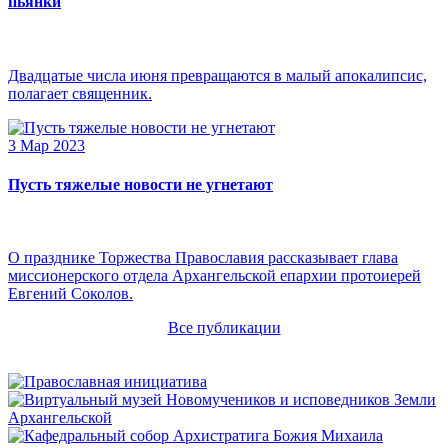
пьянки
Двадцатые числа июня превращаются в малый апокалипсис,
полагает священник.
3 Мар 2023
Пусть тяжелые новости не угнетают
О празднике Торжества Православия рассказывает глава
миссионерского отдела Архангельской епархии протоиерей
Евгений Соколов.
Все публикации