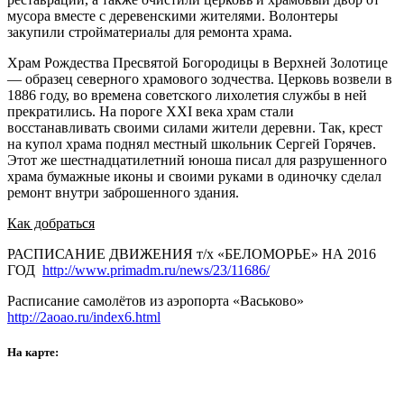
мусора вместе с деревенскими жителями. Волонтеры
закупили стройматериалы для ремонта храма.
Храм Рождества Пресвятой Богородицы в Верхней Золотице
— образец северного храмового зодчества. Церковь возвели в
1886 году, во времена советского лихолетия службы в ней
прекратились. На пороге XXI века храм стали
восстанавливать своими силами жители деревни. Так, крест
на купол храма поднял местный школьник Сергей Горячев.
Этот же шестнадцатилетний юноша писал для разрушенного
храма бумажные иконы и своими руками в одиночку cделал
ремонт внутри заброшенного здания.
Как добраться
РАСПИСАНИЕ ДВИЖЕНИЯ т/х «БЕЛОМОРЬЕ» НА 2016
ГОД
http://www.primadm.ru/news/23/11686/
Расписание самолётов из аэропорта «Васьково»
http://2aoao.ru/index6.html
На карте: