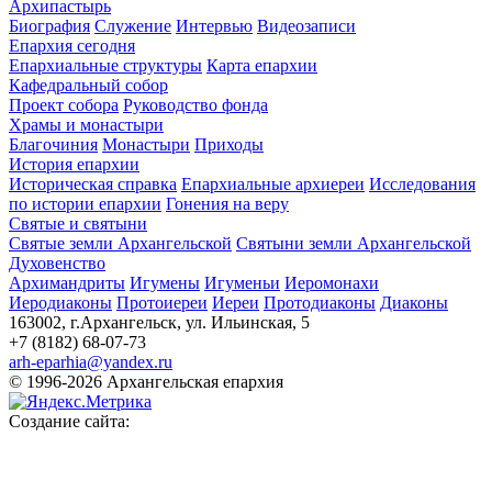
Архипастырь
Биография
Служение
Интервью
Видеозаписи
Епархия сегодня
Епархиальные структуры
Карта епархии
Кафедральный собор
Проект собора
Руководство фонда
Храмы и монастыри
Благочиния
Монастыри
Приходы
История епархии
Историческая справка
Епархиальные архиереи
Исследования
по истории епархии
Гонения на веру
Святые и святыни
Святые земли Архангельской
Святыни земли Архангельской
Духовенство
Архимандриты
Игумены
Игуменьи
Иеромонахи
Иеродиаконы
Протоиереи
Иереи
Протодиаконы
Диаконы
163002, г.Архангельск, ул. Ильинская, 5
+7 (8182) 68-07-73
arh-eparhia@yandex.ru
© 1996-2026 Архангельская епархия
Создание сайта: