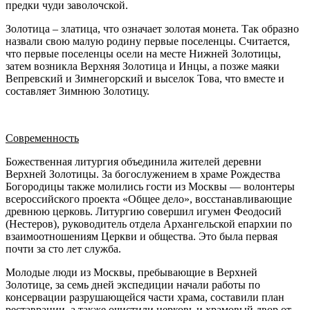
предки чуди заволочской.
Золотица – златица, что означает золотая монета. Так образно
назвали свою малую родину первые поселенцы. Считается,
что первые поселенцы осели на месте Нижней Золотицы,
затем возникла Верхняя Золотица и Инцы, а позже маяки
Вепревский и Зимнегорский и выселок Това, что вместе и
составляет Зимнюю Золотицу.
Современность
Божественная литургия объединила жителей деревни
Верхней Золотицы. За богослужением в храме Рождества
Богородицы также молились гости из Москвы — волонтеры
всероссийского проекта «Общее дело», восстанавливающие
древнюю церковь. Литургию совершил игумен Феодосий
(Нестеров), руководитель отдела Архангельской епархии по
взаимоотношениям Церкви и общества. Это была первая
почти за сто лет служба.
Молодые люди из Москвы, пребывающие в Верхней
Золотице, за семь дней экспедиции начали работы по
консервации разрушающейся части храма, составили план
реставрации, а также очистили церковь и храмовый двор от