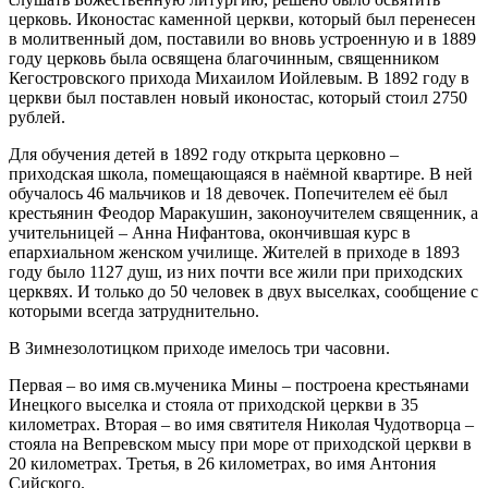
церковь. Иконостас каменной церкви, который был перенесен
в молитвенный дом, поставили во вновь устроенную и в 1889
году церковь была освящена благочинным, священником
Кегостровского прихода Михаилом Иойлевым. В 1892 году в
церкви был поставлен новый иконостас, который стоил 2750
рублей.
Для обучения детей в 1892 году открыта церковно –
приходская школа, помещающаяся в наёмной квартире. В ней
обучалось 46 мальчиков и 18 девочек. Попечителем её был
крестьянин Феодор Маракушин, законоучителем священник, а
учительницей – Анна Нифантова, окончившая курс в
епархиальном женском училище. Жителей в приходе в 1893
году было 1127 душ, из них почти все жили при приходских
церквях. И только до 50 человек в двух выселках, сообщение с
которыми всегда затруднительно.
В Зимнезолотицком приходе имелось три часовни.
Первая – во имя св.мученика Мины – построена крестьянами
Инецкого выселка и стояла от приходской церкви в 35
километрах. Вторая – во имя святителя Николая Чудотворца –
стояла на Вепревском мысу при море от приходской церкви в
20 километрах. Третья, в 26 километрах, во имя Антония
Сийского.