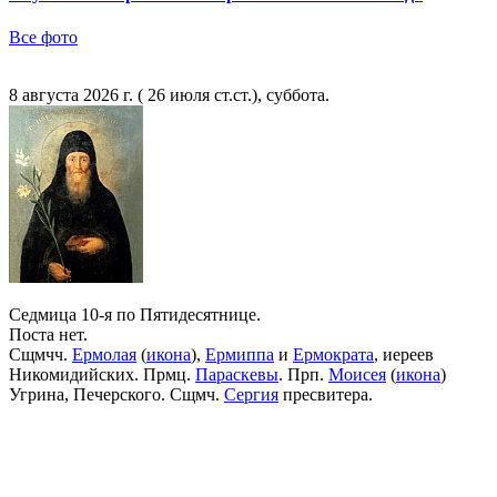
Все фото
8 августа 2026 г. ( 26 июля ст.ст.), суббота.
Седмица 10-я по Пятидесятнице.
Поста нет.
Сщмчч.
Ермолая
(
икона
),
Ермиппа
и
Ермократа
, иереев
Никомидийских. Прмц.
Параскевы
. Прп.
Моисея
(
икона
)
Угрина, Печерского. Сщмч.
Сергия
пресвитера.