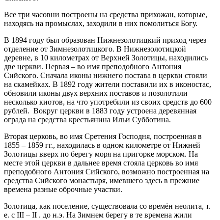
Все три часовни построены на средства прихожан, которые,
находясь на промыслах, заходили в них помолиться Богу.
В 1894 году был образован Нижнезолотицкий приход через
отделение от Зимнезолотицкого. В Нижнезолотицкой
деревне, в 10 километрах от Верхней Золотицы, находились
две церкви. Первая – во имя преподобного Антония
Сийского. Сначала иконы нижнего постава в церкви стояли
на скамейках. В 1892 году жители поставили их в иконостас,
обновили иконы двух верхних поставов и позолотили
несколько киотов, на что употребили из своих средств до 600
рублей. Вокруг церкви в 1883 году устроена деревянная
ограда на средства крестьянина Ильи Субботина.
Вторая церковь, во имя Сретения Господня, построенная в
1855 – 1859 гг., находилась в одном километре от Нижней
Золотицы вверх по берегу моря на пригорке морском. На
месте этой церкви в дальнее время стояла церковь во имя
преподобного Антония Сийского, возможно построенная на
средства Сийского монастыря, имевшего здесь в прежние
времена разные оброчные участки.
Золотица, как поселение, существовала со времён неолита, т.
е. с III – II . до н.э. На Зимнем берегу в те времена жили