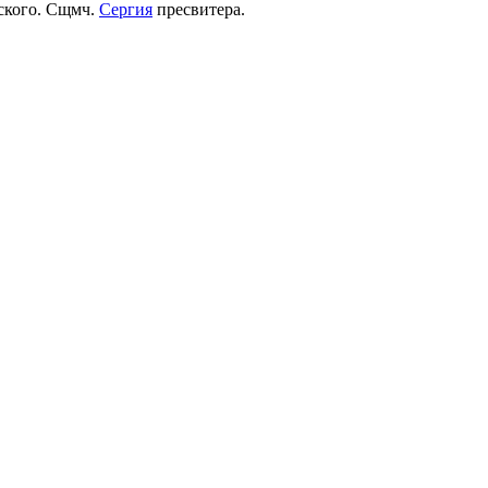
рского. Сщмч.
Сергия
пресвитера.