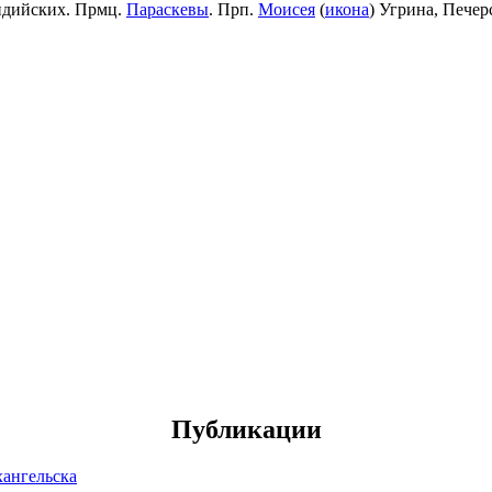
идийских. Прмц.
Параскевы
. Прп.
Моисея
(
икона
) Угрина, Пече
Публикации