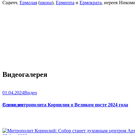
Сщмчч.
Ермолая
(
икона
),
Ермиппа
и
Ермократа
, иереев Ником
Видеогалерея
01.04.2024
Видео
Слово митрополита Корнилия о Великом посте 2024 года
Все видео