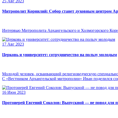
25 Авг 2023
Митрополит Корнилий: Собор станет духовным центром Ар
Интервью Митрополита Архангельского и Холмогорского Кор
17 Авг 2023
Церковь и университет: сотрудничество на пользу молодым
Молодой человек, осваивающий религиоведческую специальнос
С «Вестником Архангельской митрополии» Иван поделился сооб
16 Июн 2023
Протоиерей Евгений Соколов: Выпускной — не повод для 