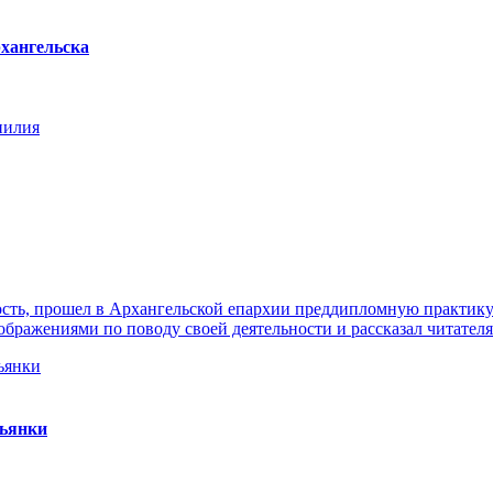
хангельска
нилия
ть, прошел в Архангельской епархии преддипломную практику. 
ражениями по поводу своей деятельности и рассказал читателя
пьянки