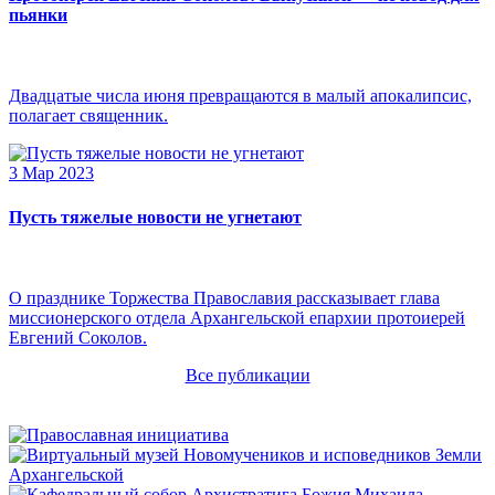
пьянки
Двадцатые числа июня превращаются в малый апокалипсис,
полагает священник.
3 Мар 2023
Пусть тяжелые новости не угнетают
О празднике Торжества Православия рассказывает глава
миссионерского отдела Архангельской епархии протоиерей
Евгений Соколов.
Все публикации