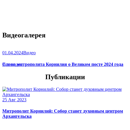
Видеогалерея
01.04.2024
Видео
Слово митрополита Корнилия о Великом посте 2024 года
Все видео
Публикации
25 Авг 2023
Митрополит Корнилий: Собор станет духовным центром
Архангельска