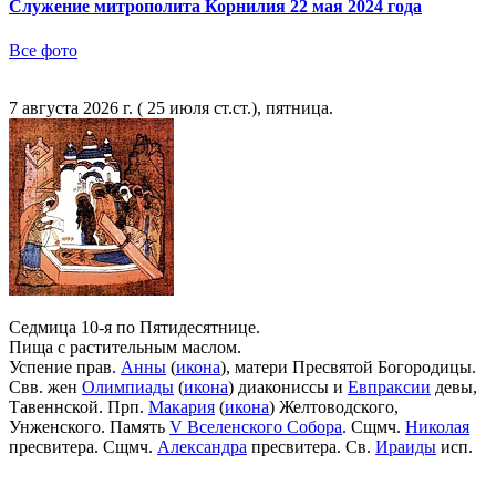
Служение митрополита Корнилия 22 мая 2024 года
Все фото
7 августа 2026 г. ( 25 июля ст.ст.), пятница.
Седмица 10-я по Пятидесятнице.
Пища с растительным маслом.
Успение прав.
Анны
(
икона
), матери Пресвятой Богородицы.
Свв. жен
Олимпиады
(
икона
) диакониссы и
Евпраксии
девы,
Тавеннской. Прп.
Макария
(
икона
) Желтоводского,
Унженского. Память
V Вселенского Собора
. Сщмч.
Николая
пресвитера. Сщмч.
Александра
пресвитера. Св.
Ираиды
исп.