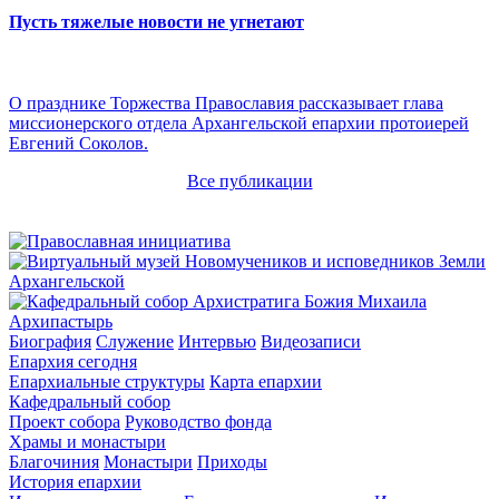
Пусть тяжелые новости не угнетают
О празднике Торжества Православия рассказывает глава
миссионерского отдела Архангельской епархии протоиерей
Евгений Соколов.
Все публикации
Архипастырь
Биография
Служение
Интервью
Видеозаписи
Епархия сегодня
Епархиальные структуры
Карта епархии
Кафедральный собор
Проект собора
Руководство фонда
Храмы и монастыри
Благочиния
Монастыри
Приходы
История епархии