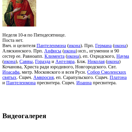
Неделя 10-я по Пятидесятнице.
Поста нет.
Вмч. и целителя
Пантелеимона
(
икона
). Прп.
Германа
(
икона
)
Аляскинского. Прп.
Анфисы
(
икона
) исп., игумении и 90
сестер ее. Равноапп.
Климента
(
икона
), еп. Охридского,
Наума
(
икона
),
Саввы
,
Горазда
и
Ангеляра
. Блж.
Николая
(
икона
)
Кочанова, Христа ради юродивого, Новгородского. Свт.
Иоасафа
, митр. Московского и всея Руси.
Собор Смоленских
святых
. Сщмч.
Амвросия
, еп. Сарапульского. Сщмч.
Платона
и
Пантелеимона
пресвитера. Сщмч.
Иоанна
пресвитера.
Видеогалерея