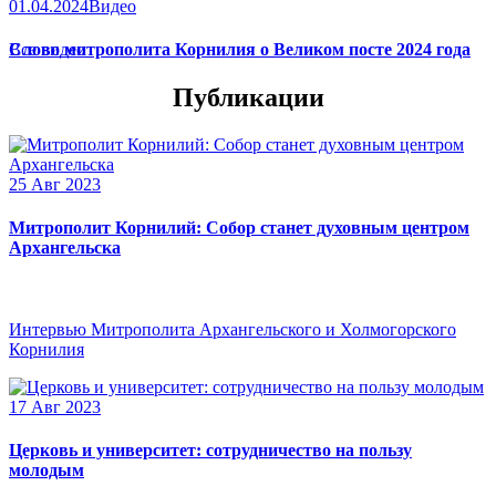
01.04.2024
Видео
Слово митрополита Корнилия о Великом посте 2024 года
Все видео
Публикации
25 Авг 2023
Митрополит Корнилий: Собор станет духовным центром
Архангельска
Интервью Митрополита Архангельского и Холмогорского
Корнилия
17 Авг 2023
Церковь и университет: сотрудничество на пользу
молодым