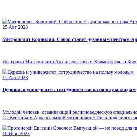
25 Авг 2023
Митрополит Корнилий: Собор станет духовным центром Ар
Интервью Митрополита Архангельского и Холмогорского Кор
17 Авг 2023
Церковь и университет: сотрудничество на пользу молодым
Молодой человек, осваивающий религиоведческую специальнос
С «Вестником Архангельской митрополии» Иван поделился сооб
16 Июн 2023