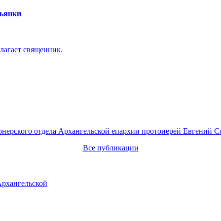
пьянки
лагает священник.
онерского отдела Архангельской епархии протоиерей Евгений С
Все публикации