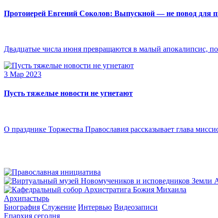
Протоиерей Евгений Соколов: Выпускной — не повод для 
Двадцатые числа июня превращаются в малый апокалипсис, по
3 Мар 2023
Пусть тяжелые новости не угнетают
О празднике Торжества Православия рассказывает глава мисси
Архипастырь
Биография
Служение
Интервью
Видеозаписи
Епархия сегодня