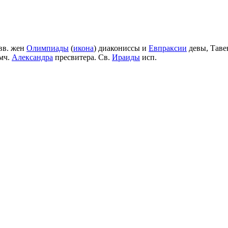
вв. жен
Олимпиады
(
икона
) диакониссы и
Евпраксии
девы, Таве
мч.
Александра
пресвитера. Св.
Ираиды
исп.