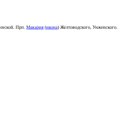
ннской. Прп.
Макария
(
икона
) Желтоводского, Унженского.