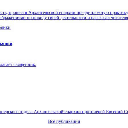
ть, прошел в Архангельской епархии преддипломную практику. 
ражениями по поводу своей деятельности и рассказал читателя
пьянки
лагает священник.
онерского отдела Архангельской епархии протоиерей Евгений С
Все публикации