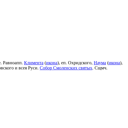
е. Равноапп.
Климента
(
икона
), еп. Охридского,
Наума
(
икона
),
овского и всея Руси.
Собор Смоленских святых
. Сщмч.