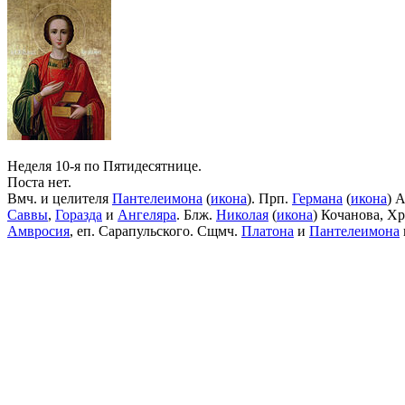
Неделя 10-я по Пятидесятнице.
Поста нет.
Вмч. и целителя
Пантелеимона
(
икона
). Прп.
Германа
(
икона
) 
Саввы
,
Горазда
и
Ангеляра
. Блж.
Николая
(
икона
) Кочанова, Х
Амвросия
, еп. Сарапульского. Сщмч.
Платона
и
Пантелеимона