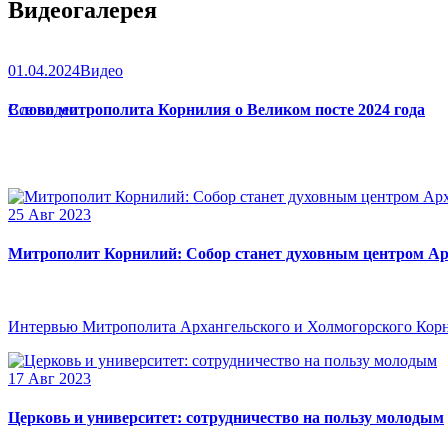
Видеогалерея
01.04.2024
Видео
Слово митрополита Корнилия о Великом посте 2024 года
Все видео
25 Авг 2023
Митрополит Корнилий: Собор станет духовным центром Ар
Интервью Митрополита Архангельского и Холмогорского Кор
17 Авг 2023
Церковь и университет: сотрудничество на пользу молодым