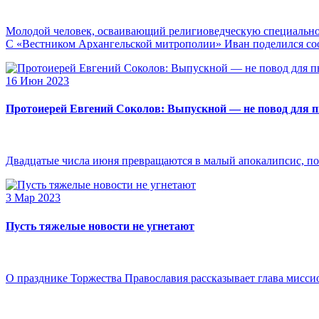
Молодой человек, осваивающий религиоведческую специальнос
С «Вестником Архангельской митрополии» Иван поделился сооб
16 Июн 2023
Протоиерей Евгений Соколов: Выпускной — не повод для 
Двадцатые числа июня превращаются в малый апокалипсис, по
3 Мар 2023
Пусть тяжелые новости не угнетают
О празднике Торжества Православия рассказывает глава мисси