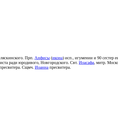
Аляскинского. Прп.
Анфисы
(
икона
) исп., игумении и 90 сестер е
риста ради юродивого, Новгородского. Свт.
Иоасафа
, митр. Моск
пресвитера. Сщмч.
Иоанна
пресвитера.