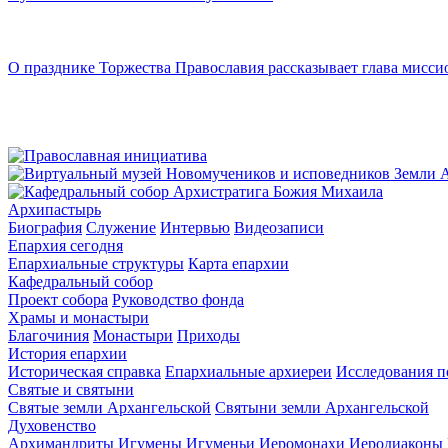
О празднике Торжества Православия рассказывает глава мисси
Архипастырь
Биография
Служение
Интервью
Видеозаписи
Епархия сегодня
Епархиальные структуры
Карта епархии
Кафедральный собор
Проект собора
Руководство фонда
Храмы и монастыри
Благочиния
Монастыри
Приходы
История епархии
Историческая справка
Епархиальные архиереи
Исследования п
Святые и святыни
Святые земли Архангельской
Святыни земли Архангельской
Духовенство
Архимандриты
Игумены
Игуменьи
Иеромонахи
Иеродиаконы