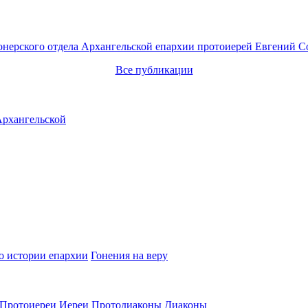
онерского отдела Архангельской епархии протоиерей Евгений С
Все публикации
о истории епархии
Гонения на веру
Протоиереи
Иереи
Протодиаконы
Диаконы