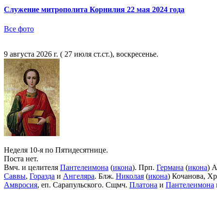
Служение митрополита Корнилия 22 мая 2024 года
Все фото
9 августа 2026 г. ( 27 июля ст.ст.), воскресенье.
Неделя 10-я по Пятидесятнице.
Поста нет.
Вмч. и целителя
Пантелеимона
(
икона
). Прп.
Германа
(
икона
) 
Саввы
,
Горазда
и
Ангеляра
. Блж.
Николая
(
икона
) Кочанова, Х
Амвросия
, еп. Сарапульского. Сщмч.
Платона
и
Пантелеимона