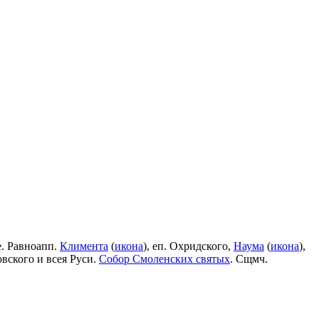
е. Равноапп.
Климента
(
икона
), еп. Охридского,
Наума
(
икона
),
овского и всея Руси.
Собор Смоленских святых
. Сщмч.