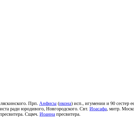
Аляскинского. Прп.
Анфисы
(
икона
) исп., игумении и 90 сестер е
риста ради юродивого, Новгородского. Свт.
Иоасафа
, митр. Моск
пресвитера. Сщмч.
Иоанна
пресвитера.