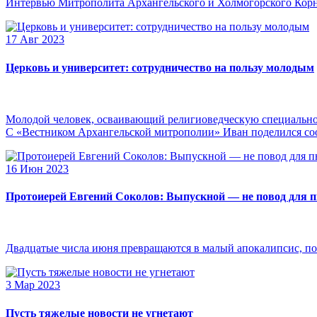
Интервью Митрополита Архангельского и Холмогорского Кор
17 Авг 2023
Церковь и университет: сотрудничество на пользу молодым
Молодой человек, осваивающий религиоведческую специальнос
С «Вестником Архангельской митрополии» Иван поделился сооб
16 Июн 2023
Протоиерей Евгений Соколов: Выпускной — не повод для 
Двадцатые числа июня превращаются в малый апокалипсис, по
3 Мар 2023
Пусть тяжелые новости не угнетают