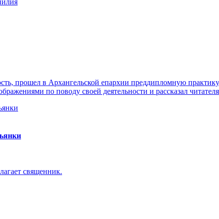
нилия
ть, прошел в Архангельской епархии преддипломную практику. 
ражениями по поводу своей деятельности и рассказал читателя
пьянки
лагает священник.