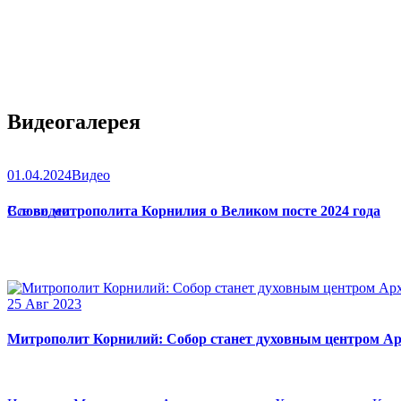
Видеогалерея
01.04.2024
Видео
Слово митрополита Корнилия о Великом посте 2024 года
Все видео
25 Авг 2023
Митрополит Корнилий: Собор станет духовным центром Ар