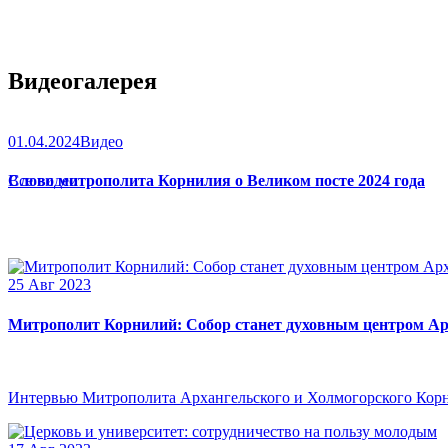
Видеогалерея
01.04.2024
Видео
Слово митрополита Корнилия о Великом посте 2024 года
Все видео
25 Авг 2023
Митрополит Корнилий: Собор станет духовным центром Ар
Интервью Митрополита Архангельского и Холмогорского Кор