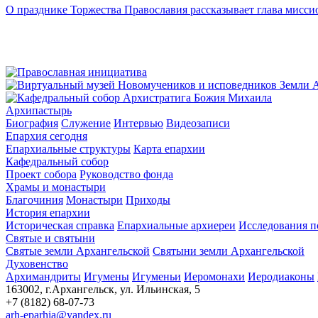
О празднике Торжества Православия рассказывает глава мисси
Архипастырь
Биография
Служение
Интервью
Видеозаписи
Епархия сегодня
Епархиальные структуры
Карта епархии
Кафедральный собор
Проект собора
Руководство фонда
Храмы и монастыри
Благочиния
Монастыри
Приходы
История епархии
Историческая справка
Епархиальные архиереи
Исследования п
Святые и святыни
Святые земли Архангельской
Святыни земли Архангельской
Духовенство
Архимандриты
Игумены
Игуменьи
Иеромонахи
Иеродиаконы
163002, г.Архангельск, ул. Ильинская, 5
+7 (8182) 68-07-73
arh-eparhia@yandex.ru