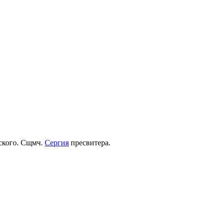
рского. Сщмч.
Сергия
пресвитера.