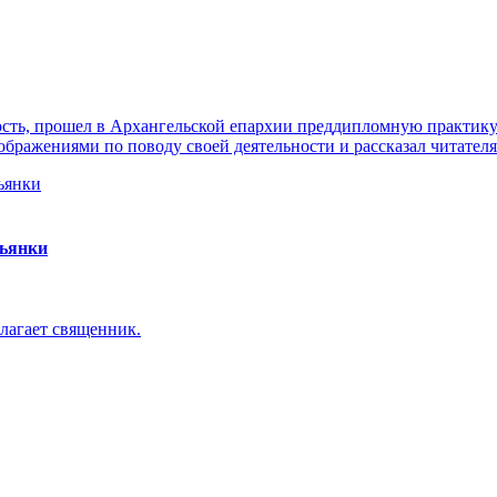
ть, прошел в Архангельской епархии преддипломную практику. 
ражениями по поводу своей деятельности и рассказал читателя
пьянки
лагает священник.