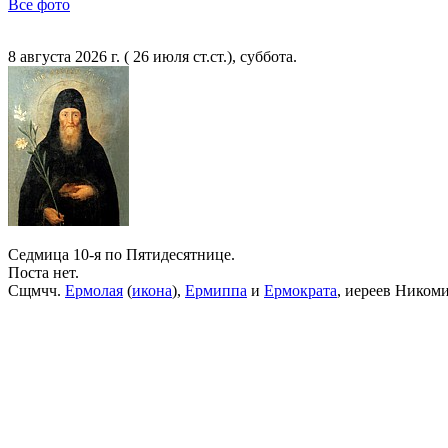
Все фото
8 августа 2026 г. ( 26 июля ст.ст.), суббота.
Седмица 10-я по Пятидесятнице.
Поста нет.
Сщмчч.
Ермолая
(
икона
),
Ермиппа
и
Ермократа
, иереев Ником