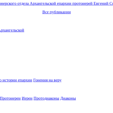
онерского отдела Архангельской епархии протоиерей Евгений С
Все публикации
о истории епархии
Гонения на веру
Протоиереи
Иереи
Протодиаконы
Диаконы