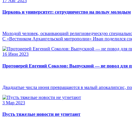
17 Авг 2023
Церковь и университет: сотрудничество на пользу молодым
Молодой человек, осваивающий религиоведческую специальнос
С «Вестником Архангельской митрополии» Иван поделился сооб
16 Июн 2023
Протоиерей Евгений Соколов: Выпускной — не повод для 
Двадцатые числа июня превращаются в малый апокалипсис, по
3 Мар 2023
Пусть тяжелые новости не угнетают