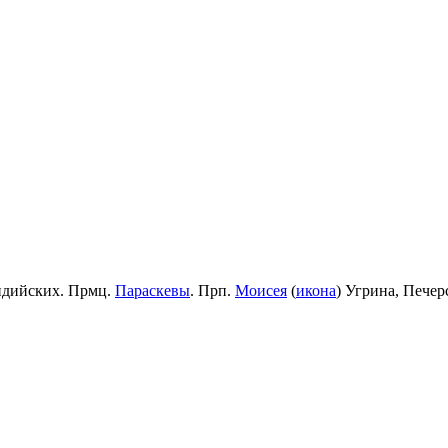
идийских. Прмц.
Параскевы
. Прп.
Моисея
(
икона
) Угрина, Пече