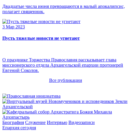
Двадцатые числа июня превращаются в малый апокалипсис,
полагает священник.
3 Мар 2023
Пусть тяжелые новости не угнетают
О празднике Торжества Православия рассказывает глава
миссионерского отдела Архангельской епархии протоиерей
Евгений Соколов.
Все публикации
Архипастырь
Биография
Служение
Интервью
Видеозаписи
Епархия сегодня