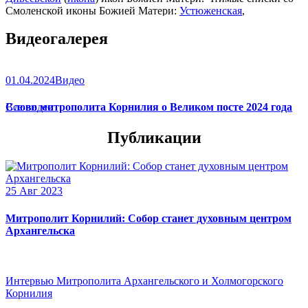
Смоленской иконы Божией Матери:
Устюженская
,
Выдропусская
,
Христофоровская
,
Супрасльская
,
Югская
Видеогалерея
(
икона
),
Игрицкая
,
Шуйская
(
икона
),
Седмиезерная
,
Сергиевская
(в Троице-Сергиевой Лавре).
01.04.2024
Видео
Слово митрополита Корнилия о Великом посте 2024 года
Все видео
Публикации
25 Авг 2023
Митрополит Корнилий: Собор станет духовным центром
Архангельска
Интервью Митрополита Архангельского и Холмогорского
Корнилия