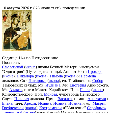
10 августа 2026 г. ( 28 июля ст.ст.), понедельник.
Седмица 11-я по Пятидесятнице.
Поста нет.
Смоленской
(
икона
) иконы Божией Матери, именуемой
"Одигитрия" (Путеводительница). Апп. от 70-ти
Прохора
(
икона
),
Никанора
(
икона
),
Тимона
(
икона
) и
Пармена
диаконов. Свт.
Питирима
(
икона
), еп. Тамбовского.
Собор
Тамбовских святых. Мч.
Иулиана
. Мч.
Евстафия
Анкирского.
Мч.
Акакия
, иже в Милете Карийском. Прп.
Павла
(
икона
)
Ксиропотамского. Прп.
Моисея
, чудотворца Печерского.
Сщмч.
Николая
диакона. Прмч.
Василия
, прмцц.
Анастасии
и
Елены
, мчч.
Арефы
,
Иоанна
,
Иоанна
,
Иоанна
и мц.
Мавры
.
Гребневской
(
икона
),
Костромской
и"Умиление"
Серафимо-
Дивеевской
(
икона
) икон Божией Матери. Чтимые списки со