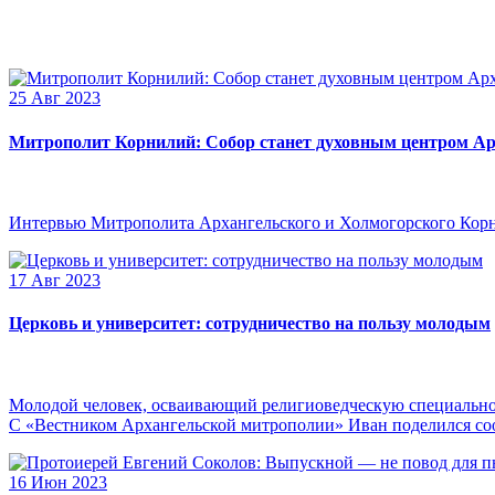
25 Авг 2023
Митрополит Корнилий: Собор станет духовным центром Ар
Интервью Митрополита Архангельского и Холмогорского Кор
17 Авг 2023
Церковь и университет: сотрудничество на пользу молодым
Молодой человек, осваивающий религиоведческую специальнос
С «Вестником Архангельской митрополии» Иван поделился сооб
16 Июн 2023