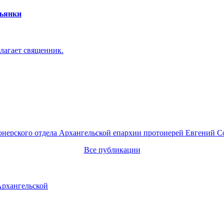
пьянки
лагает священник.
онерского отдела Архангельской епархии протоиерей Евгений С
Все публикации