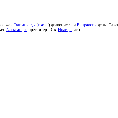
вв. жен
Олимпиады
(
икона
) диакониссы и
Евпраксии
девы, Таве
мч.
Александра
пресвитера. Св.
Ираиды
исп.