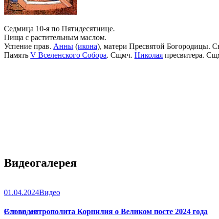
Седмица 10-я по Пятидесятнице.
Пища с растительным маслом.
Успение прав.
Анны
(
икона
), матери Пресвятой Богородицы. С
Память
V Вселенского Собора
. Сщмч.
Николая
пресвитера. Сщ
Видеогалерея
01.04.2024
Видео
Слово митрополита Корнилия о Великом посте 2024 года
Все видео