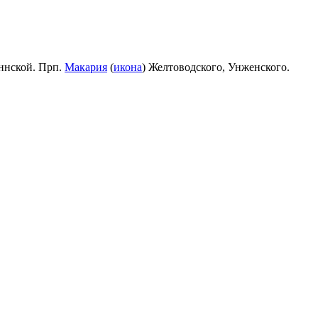
ннской. Прп.
Макария
(
икона
) Желтоводского, Унженского.