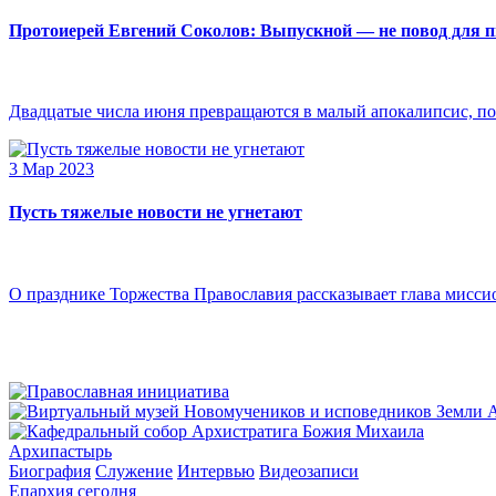
Протоиерей Евгений Соколов: Выпускной — не повод для 
Двадцатые числа июня превращаются в малый апокалипсис, по
3 Мар 2023
Пусть тяжелые новости не угнетают
О празднике Торжества Православия рассказывает глава мисси
Архипастырь
Биография
Служение
Интервью
Видеозаписи
Епархия сегодня