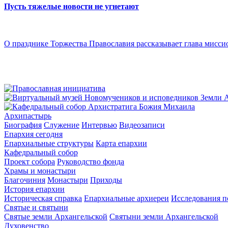
Пусть тяжелые новости не угнетают
О празднике Торжества Православия рассказывает глава мисси
Архипастырь
Биография
Служение
Интервью
Видеозаписи
Епархия сегодня
Епархиальные структуры
Карта епархии
Кафедральный собор
Проект собора
Руководство фонда
Храмы и монастыри
Благочиния
Монастыри
Приходы
История епархии
Историческая справка
Епархиальные архиереи
Исследования п
Святые и святыни
Святые земли Архангельской
Святыни земли Архангельской
Духовенство