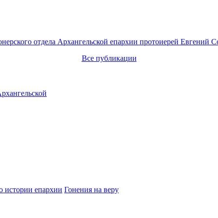
онерского отдела Архангельской епархии протоиерей Евгений С
Все публикации
о истории епархии
Гонения на веру