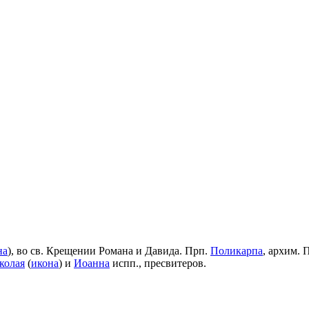
на
), во св. Крещении Романа и Давида. Прп.
Поликарпа
, архим. 
колая
(
икона
) и
Иоанна
испп., пресвитеров.