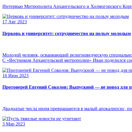
Интервью Митрополита Архангельского и Холмогорского Кор
17 Авг 2023
Церковь и университет: сотрудничество на пользу молодым
Молодой человек, осваивающий религиоведческую специальнос
С «Вестником Архангельской митрополии» Иван поделился сооб
16 Июн 2023
Протоиерей Евгений Соколов: Выпускной — не повод для 
Двадцатые числа июня превращаются в малый апокалипсис, по
3 Мар 2023