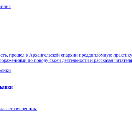
нилия
ть, прошел в Архангельской епархии преддипломную практику. 
ражениями по поводу своей деятельности и рассказал читателя
пьянки
лагает священник.