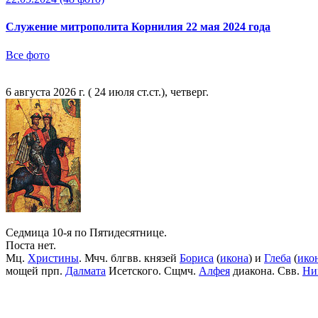
Служение митрополита Корнилия 22 мая 2024 года
Все фото
6 августа 2026 г. ( 24 июля ст.ст.), четверг.
Седмица 10-я по Пятидесятнице.
Поста нет.
Мц.
Христины
. Мчч. блгвв. князей
Бориса
(
икона
) и
Глеба
(
ико
мощей прп.
Далмата
Исетского. Сщмч.
Алфея
диакона. Свв.
Ни