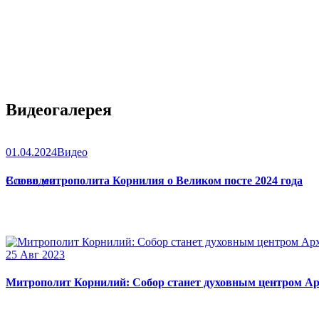
Видеогалерея
01.04.2024
Видео
Слово митрополита Корнилия о Великом посте 2024 года
Все видео
25 Авг 2023
Митрополит Корнилий: Собор станет духовным центром Ар