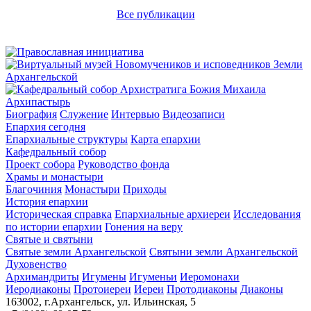
Все публикации
Архипастырь
Биография
Служение
Интервью
Видеозаписи
Епархия сегодня
Епархиальные структуры
Карта епархии
Кафедральный собор
Проект собора
Руководство фонда
Храмы и монастыри
Благочиния
Монастыри
Приходы
История епархии
Историческая справка
Епархиальные архиереи
Исследования
по истории епархии
Гонения на веру
Святые и святыни
Святые земли Архангельской
Святыни земли Архангельской
Духовенство
Архимандриты
Игумены
Игуменьи
Иеромонахи
Иеродиаконы
Протоиереи
Иереи
Протодиаконы
Диаконы
163002, г.Архангельск, ул. Ильинская, 5