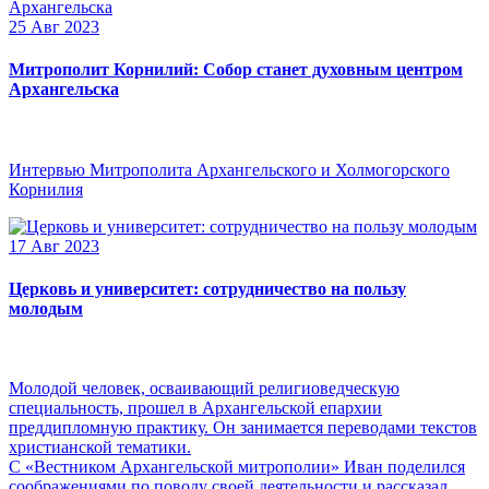
25 Авг 2023
Митрополит Корнилий: Собор станет духовным центром
Архангельска
Интервью Митрополита Архангельского и Холмогорского
Корнилия
17 Авг 2023
Церковь и университет: сотрудничество на пользу
молодым
Молодой человек, осваивающий религиоведческую
специальность, прошел в Архангельской епархии
преддипломную практику. Он занимается переводами текстов
христианской тематики.
С «Вестником Архангельской митрополии» Иван поделился
соображениями по поводу своей деятельности и рассказал