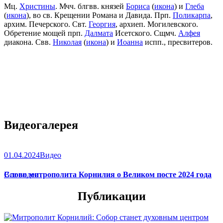
Мц.
Христины
. Мчч. блгвв. князей
Бориса
(
икона
) и
Глеба
(
икона
), во св. Крещении Романа и Давида. Прп.
Поликарпа
,
архим. Печерского. Свт.
Георгия
, архиеп. Могилевского.
Обретение мощей прп.
Далмата
Исетского. Сщмч.
Алфея
диакона. Свв.
Николая
(
икона
) и
Иоанна
испп., пресвитеров.
Видеогалерея
01.04.2024
Видео
Слово митрополита Корнилия о Великом посте 2024 года
Все видео
Публикации