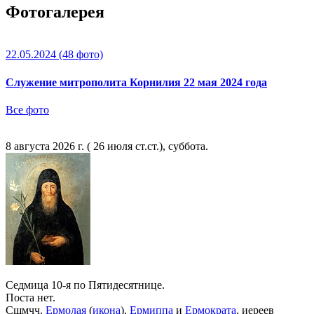
Фотогалерея
22.05.2024
(48 фото)
Служение митрополита Корнилия 22 мая 2024 года
Все фото
8 августа 2026 г. ( 26 июля ст.ст.), суббота.
Седмица 10-я по Пятидесятнице.
Поста нет.
Сщмчч.
Ермолая
(
икона
),
Ермиппа
и
Ермократа
, иереев