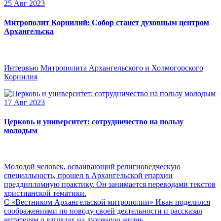
25 Авг 2023
Митрополит Корнилий: Собор станет духовным центром
Архангельска
Интервью Митрополита Архангельского и Холмогорского
Корнилия
17 Авг 2023
Церковь и университет: сотрудничество на пользу
молодым
Молодой человек, осваивающий религиоведческую
специальность, прошел в Архангельской епархии
преддипломную практику. Он занимается переводами текстов
христианской тематики.
С «Вестником Архангельской митрополии» Иван поделился
соображениями по поводу своей деятельности и рассказал
читателям о взглядах на духовную жизнь.