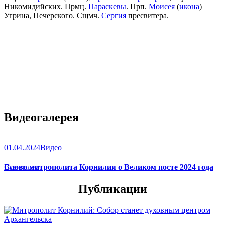
Никомидийских. Прмц.
Параскевы
. Прп.
Моисея
(
икона
)
Угрина, Печерского. Сщмч.
Сергия
пресвитера.
Видеогалерея
01.04.2024
Видео
Слово митрополита Корнилия о Великом посте 2024 года
Все видео
Публикации