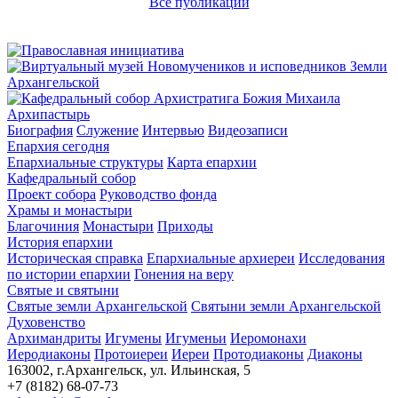
Все публикации
Архипастырь
Биография
Служение
Интервью
Видеозаписи
Епархия сегодня
Епархиальные структуры
Карта епархии
Кафедральный собор
Проект собора
Руководство фонда
Храмы и монастыри
Благочиния
Монастыри
Приходы
История епархии
Историческая справка
Епархиальные архиереи
Исследования
по истории епархии
Гонения на веру
Святые и святыни
Святые земли Архангельской
Святыни земли Архангельской
Духовенство
Архимандриты
Игумены
Игуменьи
Иеромонахи
Иеродиаконы
Протоиереи
Иереи
Протодиаконы
Диаконы
163002, г.Архангельск, ул. Ильинская, 5
+7 (8182) 68-07-73