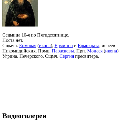
Седмица 10-я по Пятидесятнице.
Поста нет.
Сщмчч.
Ермолая
(
икона
),
Ермиппа
и
Ермократа
, иереев
Никомидийских. Прмц.
Параскевы
. Прп.
Моисея
(
икона
)
Угрина, Печерского. Сщмч.
Сергия
пресвитера.
Видеогалерея