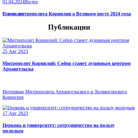
01.04.2024
Видео
Слово митрополита Корнилия о Великом посте 2024 года
Все видео
Публикации
25 Авг 2023
Митрополит Корнилий: Собор станет духовным центром
Архангельска
Интервью Митрополита Архангельского и Холмогорского
Корнилия
17 Авг 2023
Церковь и университет: сотрудничество на пользу
молодым