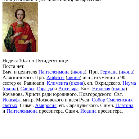
Неделя 10-я по Пятидесятнице.
Поста нет.
Вмч. и целителя
Пантелеимона
(
икона
). Прп.
Германа
(
икона
)
Аляскинского. Прп.
Анфисы
(
икона
) исп., игумении и 90
сестер ее. Равноапп.
Климента
(
икона
), еп. Охридского,
Наума
(
икона
),
Саввы
,
Горазда
и
Ангеляра
. Блж.
Николая
(
икона
)
Кочанова, Христа ради юродивого, Новгородского. Свт.
Иоасафа
, митр. Московского и всея Руси.
Собор Смоленских
святых
. Сщмч.
Амвросия
, еп. Сарапульского. Сщмч.
Платона
и
Пантелеимона
пресвитера. Сщмч.
Иоанна
пресвитера.