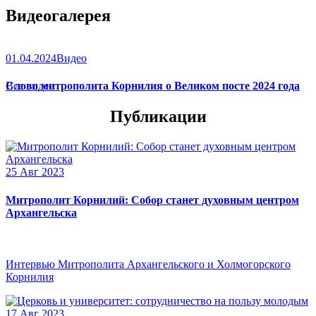
Видеогалерея
01.04.2024
Видео
Слово митрополита Корнилия о Великом посте 2024 года
Все видео
Публикации
25 Авг 2023
Митрополит Корнилий: Собор станет духовным центром
Архангельска
Интервью Митрополита Архангельского и Холмогорского
Корнилия
17 Авг 2023