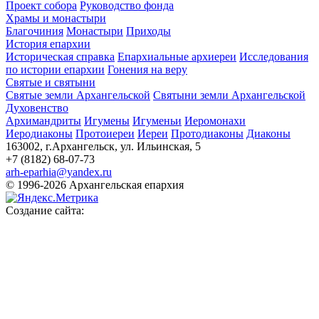
Проект собора
Руководство фонда
Храмы и монастыри
Благочиния
Монастыри
Приходы
История епархии
Историческая справка
Епархиальные архиереи
Исследования
по истории епархии
Гонения на веру
Святые и святыни
Святые земли Архангельской
Святыни земли Архангельской
Духовенство
Архимандриты
Игумены
Игуменьи
Иеромонахи
Иеродиаконы
Протоиереи
Иереи
Протодиаконы
Диаконы
163002, г.Архангельск, ул. Ильинская, 5
+7 (8182) 68-07-73
arh-eparhia@yandex.ru
© 1996-2026 Архангельская епархия
Создание сайта: