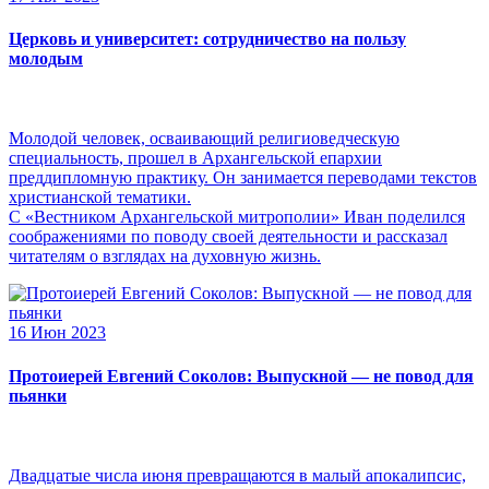
Церковь и университет: сотрудничество на пользу
молодым
Молодой человек, осваивающий религиоведческую
специальность, прошел в Архангельской епархии
преддипломную практику. Он занимается переводами текстов
христианской тематики.
С «Вестником Архангельской митрополии» Иван поделился
соображениями по поводу своей деятельности и рассказал
читателям о взглядах на духовную жизнь.
16 Июн 2023
Протоиерей Евгений Соколов: Выпускной — не повод для
пьянки
Двадцатые числа июня превращаются в малый апокалипсис,