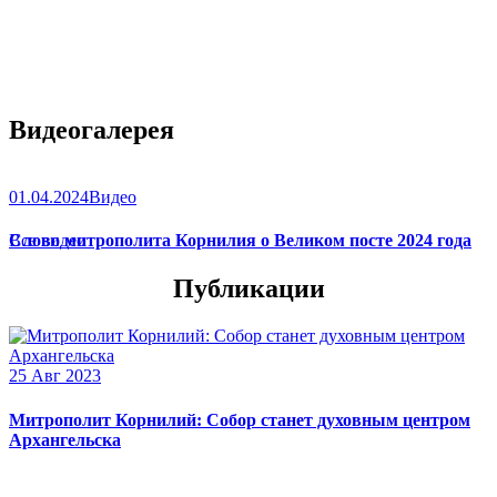
Видеогалерея
01.04.2024
Видео
Слово митрополита Корнилия о Великом посте 2024 года
Все видео
Публикации
25 Авг 2023
Митрополит Корнилий: Собор станет духовным центром
Архангельска