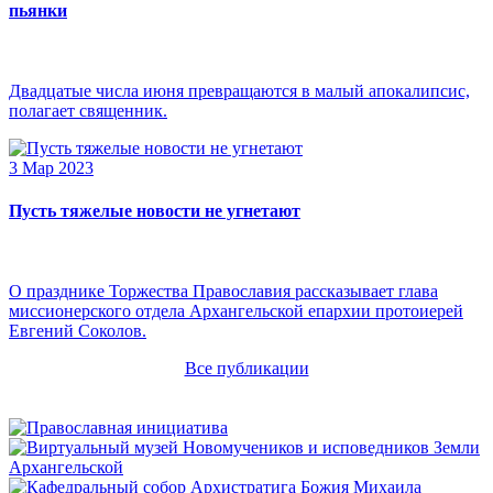
пьянки
Двадцатые числа июня превращаются в малый апокалипсис,
полагает священник.
3 Мар 2023
Пусть тяжелые новости не угнетают
О празднике Торжества Православия рассказывает глава
миссионерского отдела Архангельской епархии протоиерей
Евгений Соколов.
Все публикации