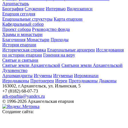
Архипастырь
Биография
Служение
Интервью
Видеозаписи
Епархия сегодня
Епархиальные структуры
Карта епархии
Кафедральный собор
Проект собора
Руководство фонда
Храмы и монастыри
Благочиния
Монастыри
Приходы
История епархии
Историческая справка
Епархиальные архиереи
Исследования
по истории епархии
Гонения на веру
Святые и святыни
Святые земли Архангельской
Святыни земли Архангельской
Духовенство
Архимандриты
Игумены
Игуменьи
Иеромонахи
Иеродиаконы
Протоиереи
Иереи
Протодиаконы
Диаконы
163002, г.Архангельск, ул. Ильинская, 5
+7 (8182) 68-07-73
arh-eparhia@yandex.ru
© 1996-2026 Архангельская епархия
Создание сайта: