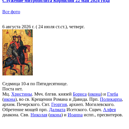
Служение митрополита Корнилия 22 мая 2024 года
Все фото
6 августа 2026 г. ( 24 июля ст.ст.), четверг.
Седмица 10-я по Пятидесятнице.
Поста нет.
Мц.
Христины
. Мчч. блгвв. князей
Бориса
(
икона
) и
Глеба
(
икона
), во св. Крещении Романа и Давида. Прп.
Поликарпа
,
архим. Печерского. Свт.
Георгия
, архиеп. Могилевского.
Обретение мощей прп.
Далмата
Исетского. Сщмч.
Алфея
диакона. Свв.
Николая
(
икона
) и
Иоанна
испп., пресвитеров.