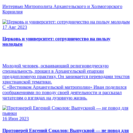
Интервью Митрополита Архангельского и Холмогорского
Корнилия
17 Авг 2023
Церковь и университет: сотрудничество на пользу
молодым
Молодой человек, осваивающий религиоведческую
специальность, прошел в Архангельской епархии
преддипломную практику. Он занимается переводами текстов
христианской тематики.
С «Вестником Архангельской митрополии» Иван поделился
соображениями по поводу своей деятельности и рассказал
читателям о взглядах на духовную жизнь.
16 Июн 2023
Протоиерей Евгений Соколов: Выпускной — не повод для