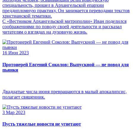
специальность, прошел в Архангельской епархии
преддипломную практику. Он занимается переводами текстов
христианской тематики.
С «Вестником Архангельской митрополии» Иван поделился
соображениями по поводу своей деятельности и рассказал
читателям о взглядах на духовную жизнь.
16 Июн 2023
Протоиерей Евгений Соколов: Выпускной — не повод для
пьянки
Двадцатые числа июня превращаются в малый апокалипсис,
полагает священник.
3 Мар 2023
Пусть тяжелые новости не угнетают