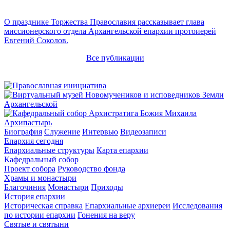
О празднике Торжества Православия рассказывает глава
миссионерского отдела Архангельской епархии протоиерей
Евгений Соколов.
Все публикации
Архипастырь
Биография
Служение
Интервью
Видеозаписи
Епархия сегодня
Епархиальные структуры
Карта епархии
Кафедральный собор
Проект собора
Руководство фонда
Храмы и монастыри
Благочиния
Монастыри
Приходы
История епархии
Историческая справка
Епархиальные архиереи
Исследования
по истории епархии
Гонения на веру
Святые и святыни