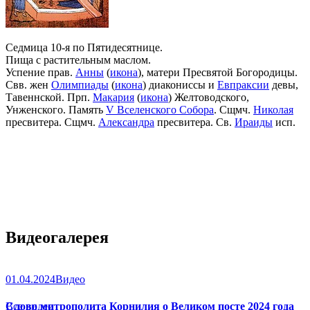
Седмица 10-я по Пятидесятнице.
Пища с растительным маслом.
Успение прав.
Анны
(
икона
), матери Пресвятой Богородицы.
Свв. жен
Олимпиады
(
икона
) диакониссы и
Евпраксии
девы,
Тавеннской. Прп.
Макария
(
икона
) Желтоводского,
Унженского. Память
V Вселенского Собора
. Сщмч.
Николая
пресвитера. Сщмч.
Александра
пресвитера. Св.
Ираиды
исп.
Видеогалерея
01.04.2024
Видео
Слово митрополита Корнилия о Великом посте 2024 года
Все видео