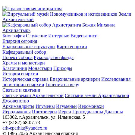
Архипастырь
Биография
Служение
Интервью
Видеозаписи
Епархия сегодня
Епархиальные структуры
Карта епархии
Кафедральный собор
Проект собора
Руководство фонда
Храмы и монастыри
Благочиния
Монастыри
Приходы
История епархии
Историческая справка
Епархиальные архиереи
Исследования
по истории епархии
Гонения на веру
Святые и святыни
Святые земли Архангельской
Святыни земли Архангельской
Духовенство
Архимандриты
Игумены
Игуменьи
Иеромонахи
Иеродиаконы
Протоиереи
Иереи
Протодиаконы
Диаконы
163002, г.Архангельск, ул. Ильинская, 5
+7 (8182) 68-07-73
arh-eparhia@yandex.ru
© 1996-2026 Архангельская епархия