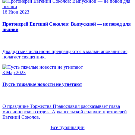
16 Июн 2023
Протоиерей Евгений Соколов: Выпускной — не повод для
пьянки
Двадцатые числа июня превращаются в малый апокалипсис,
полагает священник.
3 Мар 2023
Пусть тяжелые новости не угнетают
О празднике Торжества Православия рассказывает глава
миссионерского отдела Архангельской епархии протоиерей
Евгений Соколов.
Все публикации