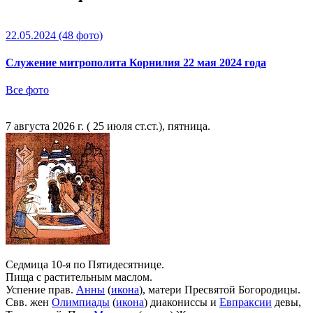
22.05.2024
(48 фото)
Служение митрополита Корнилия 22 мая 2024 года
Все фото
7 августа 2026 г. ( 25 июля ст.ст.), пятница.
Седмица 10-я по Пятидесятнице.
Пища с растительным маслом.
Успение прав.
Анны
(
икона
), матери Пресвятой Богородицы.
Свв. жен
Олимпиады
(
икона
) диакониссы и
Евпраксии
девы,