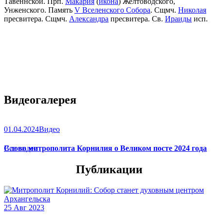
Тавеннской. Прп.
Макария
(
икона
) Желтоводского,
Унженского. Память
V Вселенского Собора
. Сщмч.
Николая
пресвитера. Сщмч.
Александра
пресвитера. Св.
Ираиды
исп.
Видеогалерея
01.04.2024
Видео
Слово митрополита Корнилия о Великом посте 2024 года
Все видео
Публикации
25 Авг 2023