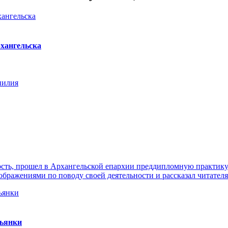
хангельска
нилия
ть, прошел в Архангельской епархии преддипломную практику. 
ражениями по поводу своей деятельности и рассказал читателя
пьянки