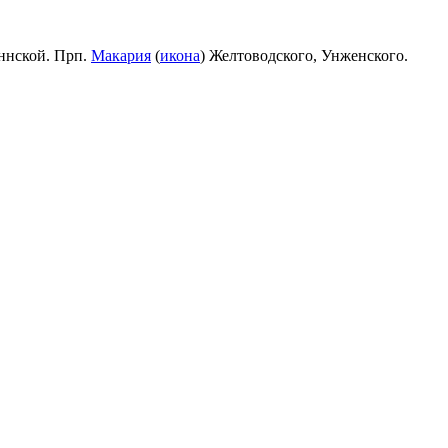
ннской. Прп.
Макария
(
икона
) Желтоводского, Унженского.