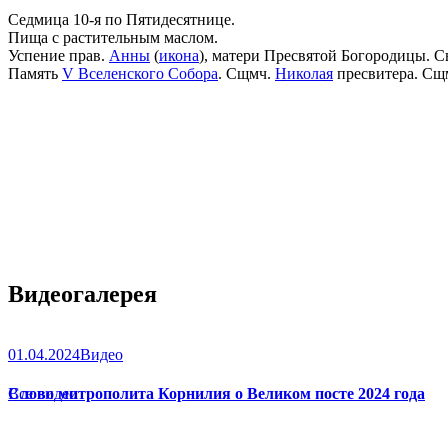
Седмица 10-я по Пятидесятнице.
Пища с растительным маслом.
Успение прав.
Анны
(
икона
), матери Пресвятой Богородицы. С
Память
V Вселенского Собора
. Сщмч.
Николая
пресвитера. Сщ
Видеогалерея
01.04.2024
Видео
Слово митрополита Корнилия о Великом посте 2024 года
Все видео