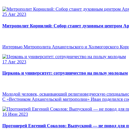
25 Авг 2023
Митрополит Корнилий: Собор станет духовным центром Ар
Интервью Митрополита Архангельского и Холмогорского Кор
17 Авг 2023
Церковь и университет: сотрудничество на пользу молодым
Молодой человек, осваивающий религиоведческую специальнос
С «Вестником Архангельской митрополии» Иван поделился сооб
16 Июн 2023
Протоиерей Евгений Соколов: Выпускной — не повод для 