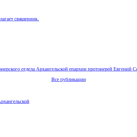
лагает священник.
онерского отдела Архангельской епархии протоиерей Евгений С
Все публикации