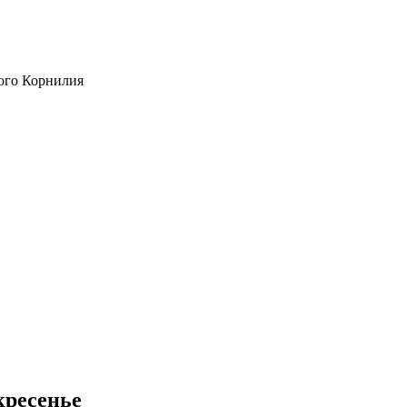
ого Корнилия
кресенье