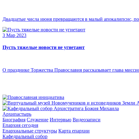
Двадцатые числа июня превращаются в малый апокалипсис, по
3 Мар 2023
Пусть тяжелые новости не угнетают
О празднике Торжества Православия рассказывает глава мисси
Архипастырь
Биография
Служение
Интервью
Видеозаписи
Епархия сегодня
Епархиальные структуры
Карта епархии
Кафедральный собор