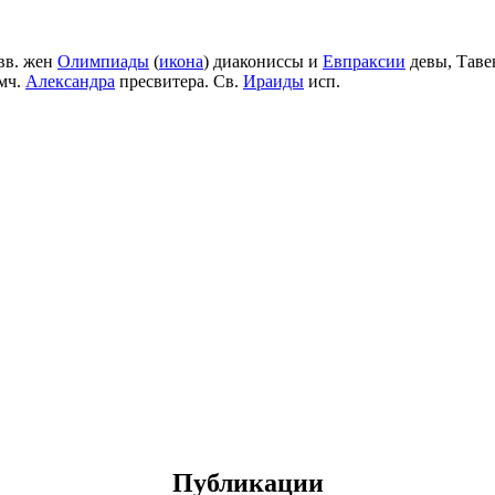
вв. жен
Олимпиады
(
икона
) диакониссы и
Евпраксии
девы, Таве
мч.
Александра
пресвитера. Св.
Ираиды
исп.
Публикации