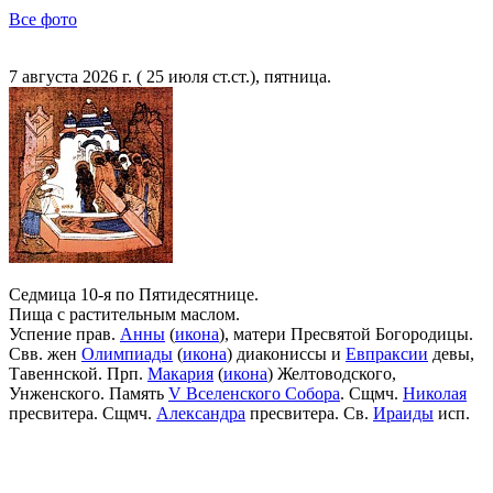
Все фото
7 августа 2026 г. ( 25 июля ст.ст.), пятница.
Седмица 10-я по Пятидесятнице.
Пища с растительным маслом.
Успение прав.
Анны
(
икона
), матери Пресвятой Богородицы.
Свв. жен
Олимпиады
(
икона
) диакониссы и
Евпраксии
девы,
Тавеннской. Прп.
Макария
(
икона
) Желтоводского,
Унженского. Память
V Вселенского Собора
. Сщмч.
Николая
пресвитера. Сщмч.
Александра
пресвитера. Св.
Ираиды
исп.