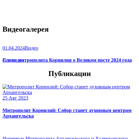
Видеогалерея
01.04.2024
Видео
Слово митрополита Корнилия о Великом посте 2024 года
Все видео
Публикации
25 Авг 2023
Митрополит Корнилий: Собор станет духовным центром
Архангельска
Интервью Митрополита Архангельского и Холмогорского