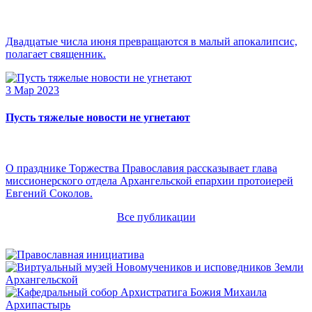
Двадцатые числа июня превращаются в малый апокалипсис,
полагает священник.
3 Мар 2023
Пусть тяжелые новости не угнетают
О празднике Торжества Православия рассказывает глава
миссионерского отдела Архангельской епархии протоиерей
Евгений Соколов.
Все публикации
Архипастырь