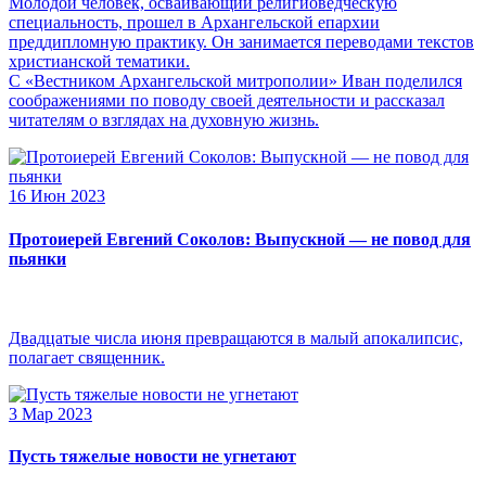
Молодой человек, осваивающий религиоведческую
специальность, прошел в Архангельской епархии
преддипломную практику. Он занимается переводами текстов
христианской тематики.
С «Вестником Архангельской митрополии» Иван поделился
соображениями по поводу своей деятельности и рассказал
читателям о взглядах на духовную жизнь.
16 Июн 2023
Протоиерей Евгений Соколов: Выпускной — не повод для
пьянки
Двадцатые числа июня превращаются в малый апокалипсис,
полагает священник.
3 Мар 2023
Пусть тяжелые новости не угнетают