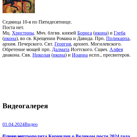
Седмица 10-я по Пятидесятнице.
Поста нет.
Мц.
Христины
. Мчч. блгвв. князей
Бориса
(
икона
) и
Глеба
(
икона
), во св. Крещении Романа и Давида. Прп.
Поликарпа
,
архим. Печерского. Свт.
Георгия
, архиеп. Могилевского.
Обретение мощей прп.
Далмата
Исетского. Сщмч.
Алфея
диакона. Свв.
Николая
(
икона
) и
Иоанна
испп., пресвитеров.
Видеогалерея
01.04.2024
Видео
Слово митрополита Корнилия о Великом посте 2024 года
Все видео