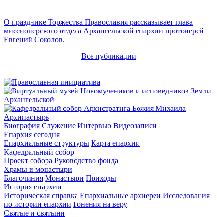
О празднике Торжества Православия рассказывает глава
миссионерского отдела Архангельской епархии протоиерей
Евгений Соколов.
Все публикации
Архипастырь
Биография
Служение
Интервью
Видеозаписи
Епархия сегодня
Епархиальные структуры
Карта епархии
Кафедральный собор
Проект собора
Руководство фонда
Храмы и монастыри
Благочиния
Монастыри
Приходы
История епархии
Историческая справка
Епархиальные архиереи
Исследования
по истории епархии
Гонения на веру
Святые и святыни