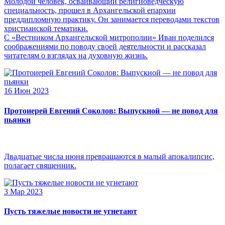
Молодой человек, осваивающий религиоведческую
специальность, прошел в Архангельской епархии
преддипломную практику. Он занимается переводами текстов
христианской тематики.
С «Вестником Архангельской митрополии» Иван поделился
соображениями по поводу своей деятельности и рассказал
читателям о взглядах на духовную жизнь.
16 Июн 2023
Протоиерей Евгений Соколов: Выпускной — не повод для
пьянки
Двадцатые числа июня превращаются в малый апокалипсис,
полагает священник.
3 Мар 2023
Пусть тяжелые новости не угнетают