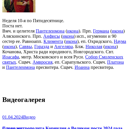
Неделя 10-я по Пятидесятнице.
Поста нет.
Вмч. и целителя
Пантелеимона
(
икона
). Прп.
Германа
(
икона
)
Аляскинского. Прп.
Анфисы
(
икона
) исп., игумении и 90
сестер ее. Равноапп.
Климента
(
икона
), еп. Охридского,
Наума
(
икона
),
Саввы
,
Горазда
и
Ангеляра
. Блж.
Николая
(
икона
)
Кочанова, Христа ради юродивого, Новгородского. Свт.
Иоасафа
, митр. Московского и всея Руси.
Собор Смоленских
святых
. Сщмч.
Амвросия
, еп. Сарапульского. Сщмч.
Платона
и
Пантелеимона
пресвитера. Сщмч.
Иоанна
пресвитера.
Видеогалерея
01.04.2024
Видео
Слово митрополита Корнилия о Великом посте 2024 года
Все видео