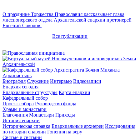
О празднике Торжества Православия рассказывает глава
миссионерского отдела Архангельской епархии протоиерей
Евгений Соколов.
Все публикации
Архипастырь
Биография
Служение
Интервью
Видеозаписи
Епархия сегодня
Епархиальные структуры
Карта епархии
Кафедральный собор
Проект собора
Руководство фонда
Храмы и монастыри
Благочиния
Монастыри
Приходы
История епархии
Историческая справка
Епархиальные архиереи
Исследования
по истории епархии
Гонения на веру
Святые и святыни