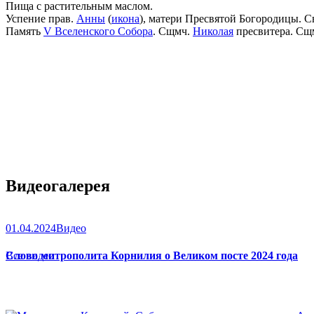
Пища с растительным маслом.
Успение прав.
Анны
(
икона
), матери Пресвятой Богородицы. С
Память
V Вселенского Собора
. Сщмч.
Николая
пресвитера. Сщ
Видеогалерея
01.04.2024
Видео
Слово митрополита Корнилия о Великом посте 2024 года
Все видео