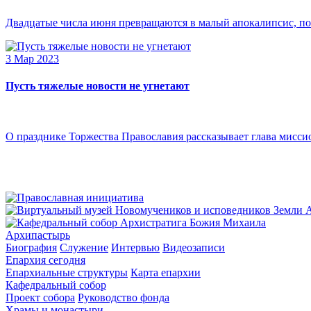
Двадцатые числа июня превращаются в малый апокалипсис, по
3 Мар 2023
Пусть тяжелые новости не угнетают
О празднике Торжества Православия рассказывает глава мисси
Архипастырь
Биография
Служение
Интервью
Видеозаписи
Епархия сегодня
Епархиальные структуры
Карта епархии
Кафедральный собор
Проект собора
Руководство фонда
Храмы и монастыри