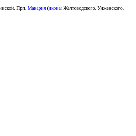
ннской. Прп.
Макария
(
икона
) Желтоводского, Унженского.