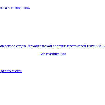
лагает священник.
онерского отдела Архангельской епархии протоиерей Евгений С
Все публикации