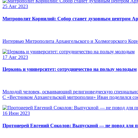
25 Авг 2023
Митрополит Корнилий: Собор станет духовным центром Ар
Интервью Митрополита Архангельского и Холмогорского Кор
17 Авг 2023
Церковь и университет: сотрудничество на пользу молодым
Молодой человек, осваивающий религиоведческую специальнос
С «Вестником Архангельской митрополии» Иван поделился сооб
16 Июн 2023
Протоиерей Евгений Соколов: Выпускной — не повод для 