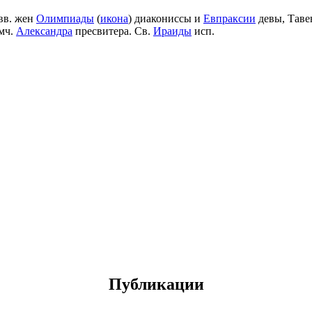
вв. жен
Олимпиады
(
икона
) диакониссы и
Евпраксии
девы, Таве
мч.
Александра
пресвитера. Св.
Ираиды
исп.
Публикации