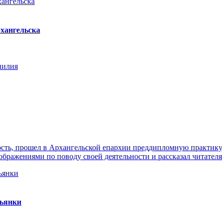
хангельска
нилия
ть, прошел в Архангельской епархии преддипломную практику. 
ражениями по поводу своей деятельности и рассказал читателя
пьянки