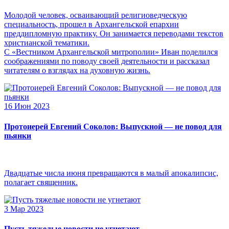
Молодой человек, осваивающий религиоведческую
специальность, прошел в Архангельской епархии
преддипломную практику. Он занимается переводами текстов
христианской тематики.
С «Вестником Архангельской митрополии» Иван поделился
соображениями по поводу своей деятельности и рассказал
читателям о взглядах на духовную жизнь.
16 Июн 2023
Протоиерей Евгений Соколов: Выпускной — не повод для
пьянки
Двадцатые числа июня превращаются в малый апокалипсис,
полагает священник.
3 Мар 2023
Пусть тяжелые новости не угнетают