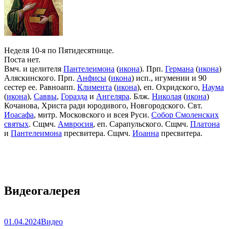
Неделя 10-я по Пятидесятнице.
Поста нет.
Вмч. и целителя
Пантелеимона
(
икона
). Прп.
Германа
(
икона
)
Аляскинского. Прп.
Анфисы
(
икона
) исп., игумении и 90
сестер ее. Равноапп.
Климента
(
икона
), еп. Охридского,
Наума
(
икона
),
Саввы
,
Горазда
и
Ангеляра
. Блж.
Николая
(
икона
)
Кочанова, Христа ради юродивого, Новгородского. Свт.
Иоасафа
, митр. Московского и всея Руси.
Собор Смоленских
святых
. Сщмч.
Амвросия
, еп. Сарапульского. Сщмч.
Платона
и
Пантелеимона
пресвитера. Сщмч.
Иоанна
пресвитера.
Видеогалерея
01.04.2024
Видео