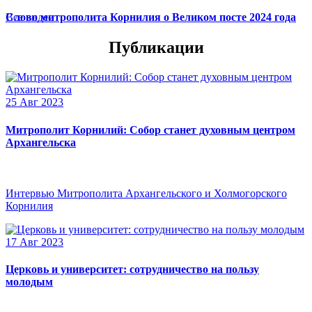
Слово митрополита Корнилия о Великом посте 2024 года
Все видео
Публикации
25 Авг 2023
Митрополит Корнилий: Собор станет духовным центром
Архангельска
Интервью Митрополита Архангельского и Холмогорского
Корнилия
17 Авг 2023
Церковь и университет: сотрудничество на пользу
молодым