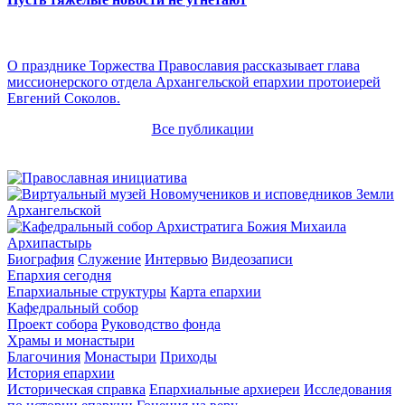
О празднике Торжества Православия рассказывает глава
миссионерского отдела Архангельской епархии протоиерей
Евгений Соколов.
Все публикации
Архипастырь
Биография
Служение
Интервью
Видеозаписи
Епархия сегодня
Епархиальные структуры
Карта епархии
Кафедральный собор
Проект собора
Руководство фонда
Храмы и монастыри
Благочиния
Монастыри
Приходы
История епархии
Историческая справка
Епархиальные архиереи
Исследования