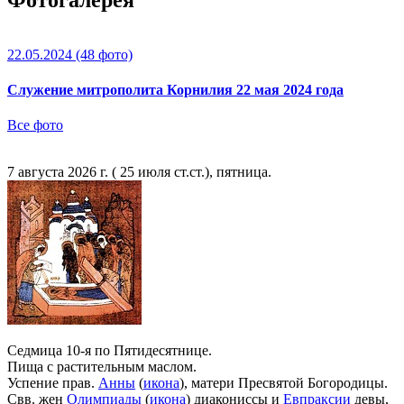
22.05.2024
(48 фото)
Служение митрополита Корнилия 22 мая 2024 года
Все фото
7 августа 2026 г. ( 25 июля ст.ст.), пятница.
Седмица 10-я по Пятидесятнице.
Пища с растительным маслом.
Успение прав.
Анны
(
икона
), матери Пресвятой Богородицы.
Свв. жен
Олимпиады
(
икона
) диакониссы и
Евпраксии
девы,