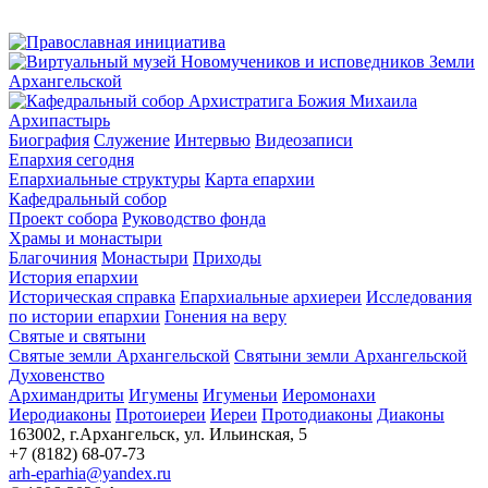
Архипастырь
Биография
Служение
Интервью
Видеозаписи
Епархия сегодня
Епархиальные структуры
Карта епархии
Кафедральный собор
Проект собора
Руководство фонда
Храмы и монастыри
Благочиния
Монастыри
Приходы
История епархии
Историческая справка
Епархиальные архиереи
Исследования
по истории епархии
Гонения на веру
Святые и святыни
Святые земли Архангельской
Святыни земли Архангельской
Духовенство
Архимандриты
Игумены
Игуменьи
Иеромонахи
Иеродиаконы
Протоиереи
Иереи
Протодиаконы
Диаконы
163002, г.Архангельск, ул. Ильинская, 5
+7 (8182) 68-07-73
arh-eparhia@yandex.ru