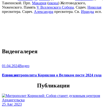
Тавеннской. Прп.
Макария
(
икона
) Желтоводского,
Унженского. Память
V Вселенского Собора
. Сщмч.
Николая
пресвитера. Сщмч.
Александра
пресвитера. Св.
Ираиды
исп.
Видеогалерея
01.04.2024
Видео
Слово митрополита Корнилия о Великом посте 2024 года
Все видео
Публикации
25 Авг 2023