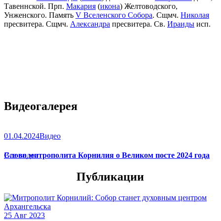
Тавеннской. Прп.
Макария
(
икона
) Желтоводского,
Унженского. Память
V Вселенского Собора
. Сщмч.
Николая
пресвитера. Сщмч.
Александра
пресвитера. Св.
Ираиды
исп.
Видеогалерея
01.04.2024
Видео
Слово митрополита Корнилия о Великом посте 2024 года
Все видео
Публикации
25 Авг 2023