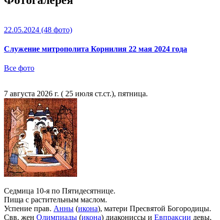
22.05.2024
(48 фото)
Служение митрополита Корнилия 22 мая 2024 года
Все фото
7 августа 2026 г. ( 25 июля ст.ст.), пятница.
Седмица 10-я по Пятидесятнице.
Пища с растительным маслом.
Успение прав.
Анны
(
икона
), матери Пресвятой Богородицы.
Свв. жен
Олимпиады
(
икона
) диакониссы и
Евпраксии
девы,