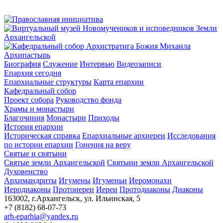
Архипастырь
Биография
Служение
Интервью
Видеозаписи
Епархия сегодня
Епархиальные структуры
Карта епархии
Кафедральный собор
Проект собора
Руководство фонда
Храмы и монастыри
Благочиния
Монастыри
Приходы
История епархии
Историческая справка
Епархиальные архиереи
Исследования
по истории епархии
Гонения на веру
Святые и святыни
Святые земли Архангельской
Святыни земли Архангельской
Духовенство
Архимандриты
Игумены
Игуменьи
Иеромонахи
Иеродиаконы
Протоиереи
Иереи
Протодиаконы
Диаконы
163002, г.Архангельск, ул. Ильинская, 5
+7 (8182) 68-07-73
arh-eparhia@yandex.ru