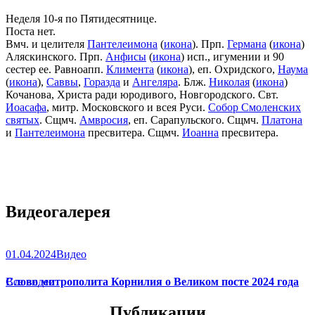
Неделя 10-я по Пятидесятнице.
Поста нет.
Вмч. и целителя
Пантелеимона
(
икона
). Прп.
Германа
(
икона
)
Аляскинского. Прп.
Анфисы
(
икона
) исп., игумении и 90
сестер ее. Равноапп.
Климента
(
икона
), еп. Охридского,
Наума
(
икона
),
Саввы
,
Горазда
и
Ангеляра
. Блж.
Николая
(
икона
)
Кочанова, Христа ради юродивого, Новгородского. Свт.
Иоасафа
, митр. Московского и всея Руси.
Собор Смоленских
святых
. Сщмч.
Амвросия
, еп. Сарапульского. Сщмч.
Платона
и
Пантелеимона
пресвитера. Сщмч.
Иоанна
пресвитера.
Видеогалерея
01.04.2024
Видео
Слово митрополита Корнилия о Великом посте 2024 года
Все видео
Публикации