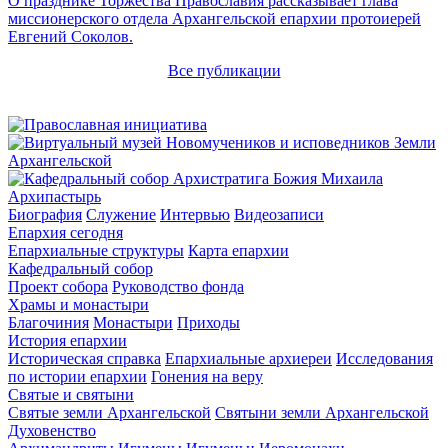
О празднике Торжества Православия рассказывает глава
миссионерского отдела Архангельской епархии протоиерей
Евгений Соколов.
Все публикации
Архипастырь
Биография
Служение
Интервью
Видеозаписи
Епархия сегодня
Епархиальные структуры
Карта епархии
Кафедральный собор
Проект собора
Руководство фонда
Храмы и монастыри
Благочиния
Монастыри
Приходы
История епархии
Историческая справка
Епархиальные архиереи
Исследования
по истории епархии
Гонения на веру
Святые и святыни
Святые земли Архангельской
Святыни земли Архангельской
Духовенство