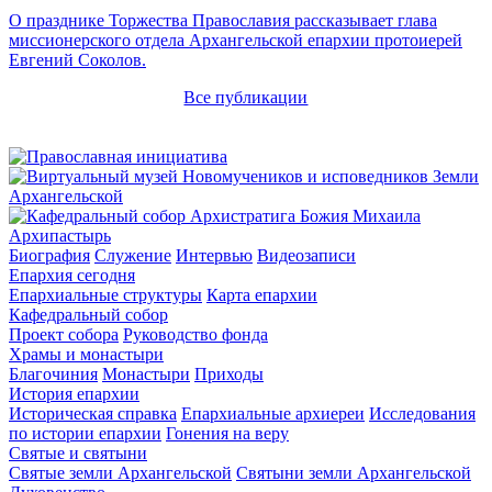
О празднике Торжества Православия рассказывает глава
миссионерского отдела Архангельской епархии протоиерей
Евгений Соколов.
Все публикации
Архипастырь
Биография
Служение
Интервью
Видеозаписи
Епархия сегодня
Епархиальные структуры
Карта епархии
Кафедральный собор
Проект собора
Руководство фонда
Храмы и монастыри
Благочиния
Монастыри
Приходы
История епархии
Историческая справка
Епархиальные архиереи
Исследования
по истории епархии
Гонения на веру
Святые и святыни
Святые земли Архангельской
Святыни земли Архангельской