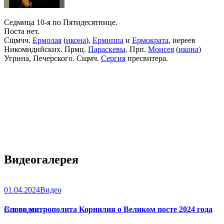
Седмица 10-я по Пятидесятнице.
Поста нет.
Сщмчч.
Ермолая
(
икона
),
Ермиппа
и
Ермократа
, иереев
Никомидийских. Прмц.
Параскевы
. Прп.
Моисея
(
икона
)
Угрина, Печерского. Сщмч.
Сергия
пресвитера.
Видеогалерея
01.04.2024
Видео
Слово митрополита Корнилия о Великом посте 2024 года
Все видео