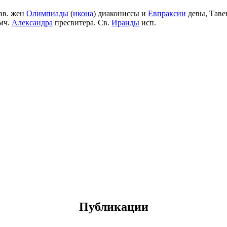
вв. жен
Олимпиады
(
икона
) диакониссы и
Евпраксии
девы, Таве
мч.
Александра
пресвитера. Св.
Ираиды
исп.
Публикации