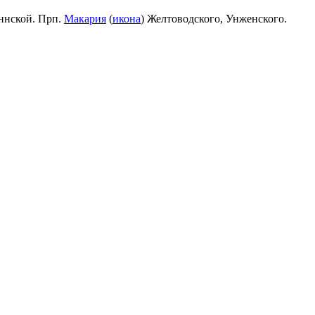
ннской. Прп.
Макария
(
икона
) Желтоводского, Унженского.