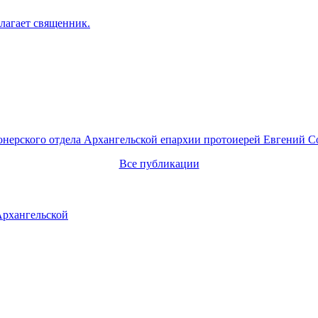
лагает священник.
онерского отдела Архангельской епархии протоиерей Евгений С
Все публикации