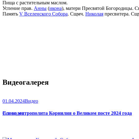
Пища с растительным маслом.
Успение прав.
Анны
(
икона
), матери Пресвятой Богородицы. С
Память
V Вселенского Собора
. Сщмч.
Николая
пресвитера. Сщ
Видеогалерея
01.04.2024
Видео
Слово митрополита Корнилия о Великом посте 2024 года
Все видео