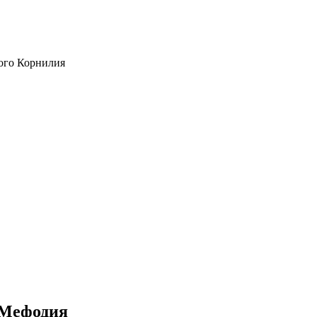
ого Корнилия
и Мефодия