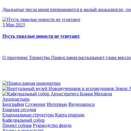
Двадцатые числа июня превращаются в малый апокалипсис, по
3 Мар 2023
Пусть тяжелые новости не угнетают
О празднике Торжества Православия рассказывает глава мисси
Архипастырь
Биография
Служение
Интервью
Видеозаписи
Епархия сегодня
Епархиальные структуры
Карта епархии
Кафедральный собор
Проект собора
Руководство фонда
Храмы и монастыри