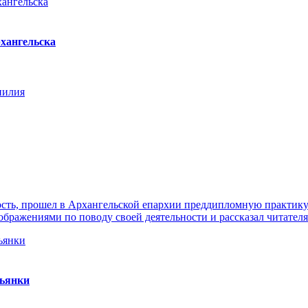
хангельска
нилия
ть, прошел в Архангельской епархии преддипломную практику. 
ражениями по поводу своей деятельности и рассказал читателя
пьянки