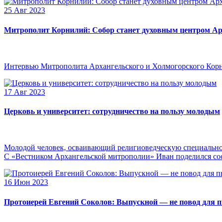
25 Авг 2023
Митрополит Корнилий: Собор станет духовным центром Ар
Интервью Митрополита Архангельского и Холмогорского Кор
17 Авг 2023
Церковь и университет: сотрудничество на пользу молодым
Молодой человек, осваивающий религиоведческую специальнос
С «Вестником Архангельской митрополии» Иван поделился сооб
16 Июн 2023
Протоиерей Евгений Соколов: Выпускной — не повод для 