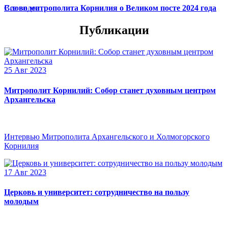
Слово митрополита Корнилия о Великом посте 2024 года
Все видео
Публикации
25 Авг 2023
Митрополит Корнилий: Собор станет духовным центром
Архангельска
Интервью Митрополита Архангельского и Холмогорского
Корнилия
17 Авг 2023
Церковь и университет: сотрудничество на пользу
молодым