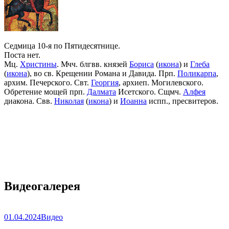
Седмица 10-я по Пятидесятнице.
Поста нет.
Мц.
Христины
. Мчч. блгвв. князей
Бориса
(
икона
) и
Глеба
(
икона
), во св. Крещении Романа и Давида. Прп.
Поликарпа
,
архим. Печерского. Свт.
Георгия
, архиеп. Могилевского.
Обретение мощей прп.
Далмата
Исетского. Сщмч.
Алфея
диакона. Свв.
Николая
(
икона
) и
Иоанна
испп., пресвитеров.
Видеогалерея
01.04.2024
Видео