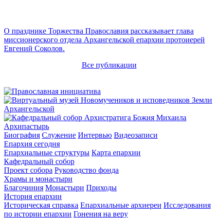
О празднике Торжества Православия рассказывает глава
миссионерского отдела Архангельской епархии протоиерей
Евгений Соколов.
Все публикации
Архипастырь
Биография
Служение
Интервью
Видеозаписи
Епархия сегодня
Епархиальные структуры
Карта епархии
Кафедральный собор
Проект собора
Руководство фонда
Храмы и монастыри
Благочиния
Монастыри
Приходы
История епархии
Историческая справка
Епархиальные архиереи
Исследования
по истории епархии
Гонения на веру