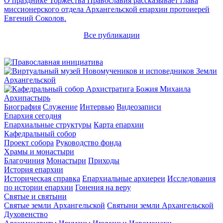
О празднике Торжества Православия рассказывает глава
миссионерского отдела Архангельской епархии протоиерей
Евгений Соколов.
Все публикации
Архипастырь
Биография
Служение
Интервью
Видеозаписи
Епархия сегодня
Епархиальные структуры
Карта епархии
Кафедральный собор
Проект собора
Руководство фонда
Храмы и монастыри
Благочиния
Монастыри
Приходы
История епархии
Историческая справка
Епархиальные архиереи
Исследования
по истории епархии
Гонения на веру
Святые и святыни
Святые земли Архангельской
Святыни земли Архангельской
Духовенство