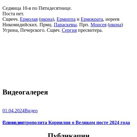
Седмица 10-я по Пятидесятнице.
Поста нет.
Сщмчч.
Ермолая
(
икона
),
Ермиппа
и
Ермократа
, иереев
Никомидийских. Прмц.
Параскевы
. Прп.
Моисея
(
икона
)
Угрина, Печерского. Сщмч.
Сергия
пресвитера.
Видеогалерея
01.04.2024
Видео
Слово митрополита Корнилия о Великом посте 2024 года
Все видео
Публикации