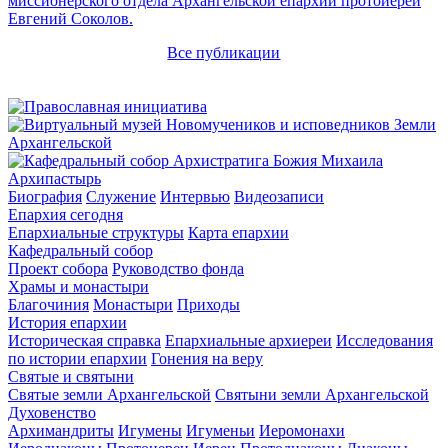
миссионерского отдела Архангельской епархии протоиерей
Евгений Соколов.
Все публикации
Архипастырь
Биография
Служение
Интервью
Видеозаписи
Епархия сегодня
Епархиальные структуры
Карта епархии
Кафедральный собор
Проект собора
Руководство фонда
Храмы и монастыри
Благочиния
Монастыри
Приходы
История епархии
Историческая справка
Епархиальные архиереи
Исследования
по истории епархии
Гонения на веру
Святые и святыни
Святые земли Архангельской
Святыни земли Архангельской
Духовенство
Архимандриты
Игумены
Игуменьи
Иеромонахи