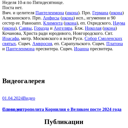
Неделя 10-я по Пятидесятнице.
Поста нет.
Вмч. и целителя
Пантелеимона
(
икона
). Прп.
Германа
(
икона
)
Аляскинского. Прп.
Анфисы
(
икона
) исп., игумении и 90
сестер ее. Равноапп.
Климента
(
икона
), еп. Охридского,
Наума
(
икона
),
Саввы
,
Горазда
и
Ангеляра
. Блж.
Николая
(
икона
)
Кочанова, Христа ради юродивого, Новгородского. Свт.
Иоасафа
, митр. Московского и всея Руси.
Собор Смоленских
святых
. Сщмч.
Амвросия
, еп. Сарапульского. Сщмч.
Платона
и
Пантелеимона
пресвитера. Сщмч.
Иоанна
пресвитера.
Видеогалерея
01.04.2024
Видео
Слово митрополита Корнилия о Великом посте 2024 года
Все видео
Публикации