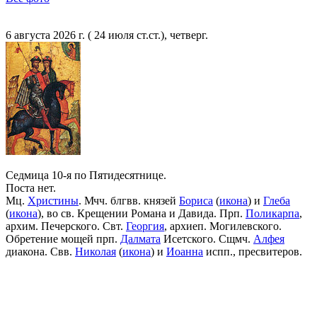
6 августа 2026 г. ( 24 июля ст.ст.), четверг.
Седмица 10-я по Пятидесятнице.
Поста нет.
Мц.
Христины
. Мчч. блгвв. князей
Бориса
(
икона
) и
Глеба
(
икона
), во св. Крещении Романа и Давида. Прп.
Поликарпа
,
архим. Печерского. Свт.
Георгия
, архиеп. Могилевского.
Обретение мощей прп.
Далмата
Исетского. Сщмч.
Алфея
диакона. Свв.
Николая
(
икона
) и
Иоанна
испп., пресвитеров.