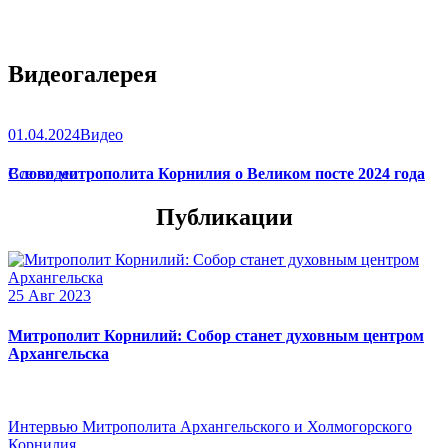
Видеогалерея
01.04.2024
Видео
Слово митрополита Корнилия о Великом посте 2024 года
Все видео
Публикации
25 Авг 2023
Митрополит Корнилий: Собор станет духовным центром
Архангельска
Интервью Митрополита Архангельского и Холмогорского
Корнилия