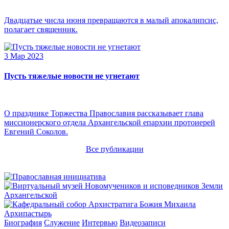
Двадцатые числа июня превращаются в малый апокалипсис,
полагает священник.
3 Мар 2023
Пусть тяжелые новости не угнетают
О празднике Торжества Православия рассказывает глава
миссионерского отдела Архангельской епархии протоиерей
Евгений Соколов.
Все публикации
Архипастырь
Биография
Служение
Интервью
Видеозаписи